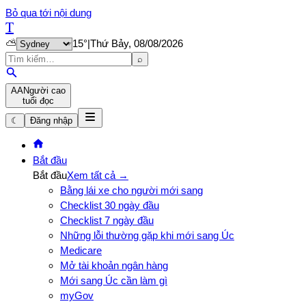
Bỏ qua tới nội dung
T
⛅
15
°
|
Thứ Bảy, 08/08/2026
⌕
A
A
Người cao
tuổi đọc
☾
Đăng nhập
Bắt đầu
Bắt đầu
Xem tất cả →
Bằng lái xe cho người mới sang
Checklist 30 ngày đầu
Checklist 7 ngày đầu
Những lỗi thường gặp khi mới sang Úc
Medicare
Mở tài khoản ngân hàng
Mới sang Úc cần làm gì
myGov