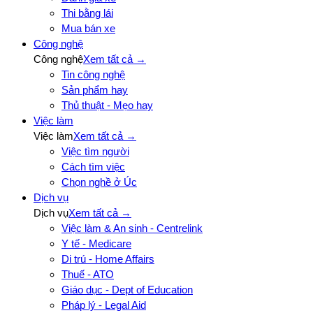
Thi bằng lái
Mua bán xe
Công nghệ
Công nghệ
Xem tất cả →
Tin công nghệ
Sản phẩm hay
Thủ thuật - Mẹo hay
Việc làm
Việc làm
Xem tất cả →
Việc tìm người
Cách tìm việc
Chọn nghề ở Úc
Dịch vụ
Dịch vụ
Xem tất cả →
Việc làm & An sinh - Centrelink
Y tế - Medicare
Di trú - Home Affairs
Thuế - ATO
Giáo dục - Dept of Education
Pháp lý - Legal Aid