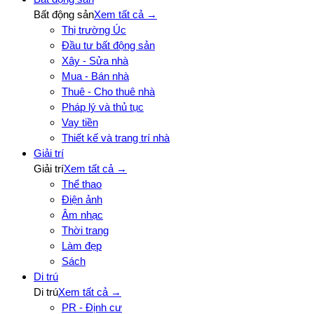
Bất động sản
Xem tất cả →
Thị trường Úc
Đầu tư bất động sản
Xây - Sửa nhà
Mua - Bán nhà
Thuê - Cho thuê nhà
Pháp lý và thủ tục
Vay tiền
Thiết kế và trang trí nhà
Giải trí
Giải trí
Xem tất cả →
Thể thao
Điện ảnh
Âm nhạc
Thời trang
Làm đẹp
Sách
Di trú
Di trú
Xem tất cả →
PR - Định cư