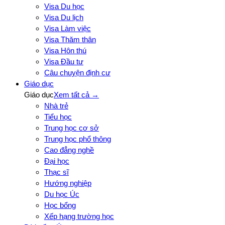
Visa Du học
Visa Du lịch
Visa Làm việc
Visa Thăm thân
Visa Hôn thú
Visa Đầu tư
Câu chuyện định cư
Giáo dục
Giáo dục
Xem tất cả →
Nhà trẻ
Tiểu học
Trung học cơ sở
Trung học phổ thông
Cao đẳng nghề
Đại học
Thạc sĩ
Hướng nghiệp
Du học Úc
Học bổng
Xếp hạng trường học