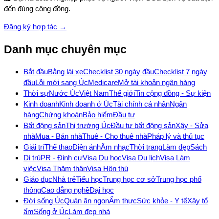
đến đúng cộng đồng.
Đăng ký hợp tác →
Danh mục chuyên mục
Bắt đầu
Bằng lái xe
Checklist 30 ngày đầu
Checklist 7 ngày
đầu
Lỗi mới sang Úc
Medicare
Mở tài khoản ngân hàng
Thời sự
Nước Úc
Việt Nam
Thế giới
Tin cộng đồng - Sự kiện
Kinh doanh
Kinh doanh ở Úc
Tài chính cá nhân
Ngân
hàng
Chứng khoán
Bảo hiểm
Đầu tư
Bất động sản
Thị trường Úc
Đầu tư bất động sản
Xây - Sửa
nhà
Mua - Bán nhà
Thuê - Cho thuê nhà
Pháp lý và thủ tục
Giải trí
Thể thao
Điện ảnh
Âm nhạc
Thời trang
Làm đẹp
Sách
Di trú
PR - Định cư
Visa Du học
Visa Du lịch
Visa Làm
việc
Visa Thăm thân
Visa Hôn thú
Giáo dục
Nhà trẻ
Tiểu học
Trung học cơ sở
Trung học phổ
thông
Cao đẳng nghề
Đại học
Đời sống Úc
Quán ăn ngon
Ẩm thực
Sức khỏe - Y tế
Xây tổ
ấm
Sống ở Úc
Làm đẹp nhà