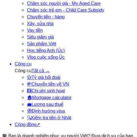
Chăm sóc người già - My Aged Care
Chăm sóc trẻ em - Child Care Subsidy
Chuyển tiền - hàng
Xây, sửa nhà
Vay tiền
Siêu giảm giá
Sản phẩm Việt
Học tiếng Anh (Úc)
Vlog cuộc sống Úc
Công cụ
Công cụ
Tất cả →
💱
Tỷ giá hối đoái
💸
Chuyển tiền về VN
🧮
Chi phí sinh hoạt
🏠
Mortgage calculator
💼
Lương sau thuế
🧭
Định hướng visa
🔍
Kiểm tra tiền ở Nhật
Cộng đồng
↗
🏪 Bạn là doanh nghiệp phục vụ người Việt? Đưa dịch vụ của bạn