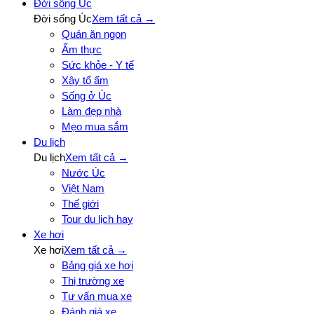
Đời sống Úc
Đời sống Úc
Xem tất cả →
Quán ăn ngon
Ẩm thực
Sức khỏe - Y tế
Xây tổ ấm
Sống ở Úc
Làm đẹp nhà
Mẹo mua sắm
Du lịch
Du lịch
Xem tất cả →
Nước Úc
Việt Nam
Thế giới
Tour du lịch hay
Xe hơi
Xe hơi
Xem tất cả →
Bảng giá xe hơi
Thị trường xe
Tư vấn mua xe
Đánh giá xe