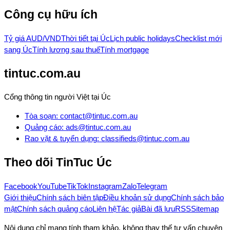
Công cụ hữu ích
Tỷ giá AUD/VND
Thời tiết tại Úc
Lịch public holidays
Checklist mới
sang Úc
Tính lương sau thuế
Tính mortgage
tintuc.com.au
Cổng thông tin người Việt tại Úc
Tòa soạn
:
contact@tintuc.com.au
Quảng cáo
:
ads@tintuc.com.au
Rao vặt & tuyển dụng
:
classifieds@tintuc.com.au
Theo dõi
TinTuc Úc
Facebook
YouTube
TikTok
Instagram
Zalo
Telegram
Giới thiệu
Chính sách biên tập
Điều khoản sử dụng
Chính sách bảo
mật
Chính sách quảng cáo
Liên hệ
Tác giả
Bài đã lưu
RSS
Sitemap
Nội dung chỉ mang tính tham khảo, không thay thế tư vấn chuyên