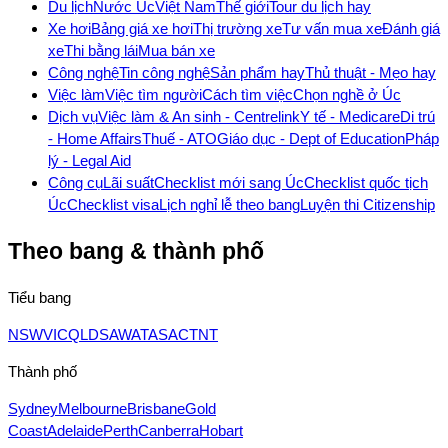
Du lịch
Nước Úc
Việt Nam
Thế giới
Tour du lịch hay
Xe hơi
Bảng giá xe hơi
Thị trường xe
Tư vấn mua xe
Đánh giá
xe
Thi bằng lái
Mua bán xe
Công nghệ
Tin công nghệ
Sản phẩm hay
Thủ thuật - Mẹo hay
Việc làm
Việc tìm người
Cách tìm việc
Chọn nghề ở Úc
Dịch vụ
Việc làm & An sinh - Centrelink
Y tế - Medicare
Di trú
- Home Affairs
Thuế - ATO
Giáo dục - Dept of Education
Pháp
lý - Legal Aid
Công cụ
Lãi suất
Checklist mới sang Úc
Checklist quốc tịch
Úc
Checklist visa
Lịch nghỉ lễ theo bang
Luyện thi Citizenship
Theo bang & thành phố
Tiểu bang
NSW
VIC
QLD
SA
WA
TAS
ACT
NT
Thành phố
Sydney
Melbourne
Brisbane
Gold
Coast
Adelaide
Perth
Canberra
Hobart