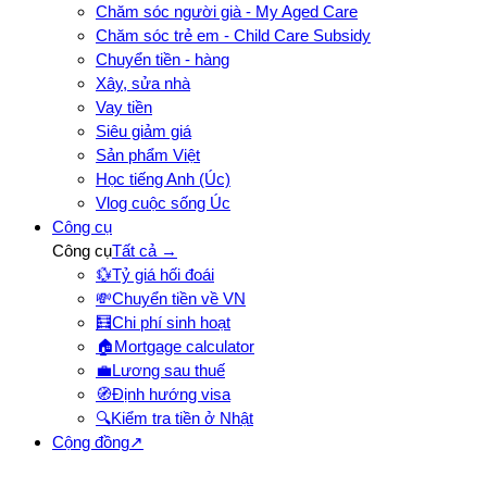
Chăm sóc người già - My Aged Care
Chăm sóc trẻ em - Child Care Subsidy
Chuyển tiền - hàng
Xây, sửa nhà
Vay tiền
Siêu giảm giá
Sản phẩm Việt
Học tiếng Anh (Úc)
Vlog cuộc sống Úc
Công cụ
Công cụ
Tất cả →
💱
Tỷ giá hối đoái
💸
Chuyển tiền về VN
🧮
Chi phí sinh hoạt
🏠
Mortgage calculator
💼
Lương sau thuế
🧭
Định hướng visa
🔍
Kiểm tra tiền ở Nhật
Cộng đồng
↗