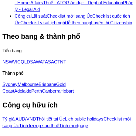
- Home Affairs
Thuế - ATO
Giáo dục - Dept of Education
Pháp
lý - Legal Aid
Công cụ
Lãi suất
Checklist mới sang Úc
Checklist quốc tịch
Úc
Checklist visa
Lịch nghỉ lễ theo bang
Luyện thi Citizenship
Theo bang & thành phố
Tiểu bang
NSW
VIC
QLD
SA
WA
TAS
ACT
NT
Thành phố
Sydney
Melbourne
Brisbane
Gold
Coast
Adelaide
Perth
Canberra
Hobart
Công cụ hữu ích
Tỷ giá AUD/VND
Thời tiết tại Úc
Lịch public holidays
Checklist mới
sang Úc
Tính lương sau thuế
Tính mortgage