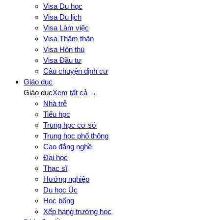
Visa Du học
Visa Du lịch
Visa Làm việc
Visa Thăm thân
Visa Hôn thú
Visa Đầu tư
Câu chuyện định cư
Giáo dục
Giáo dục
Xem tất cả →
Nhà trẻ
Tiểu học
Trung học cơ sở
Trung học phổ thông
Cao đẳng nghề
Đại học
Thạc sĩ
Hướng nghiệp
Du học Úc
Học bổng
Xếp hạng trường học