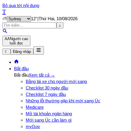
Bỏ qua tới nội dung
T
⛅
12
°
|
Thứ Hai, 10/08/2026
⌕
A
A
Người cao
tuổi đọc
☾
Đăng nhập
Bắt đầu
Bắt đầu
Xem tất cả →
Bằng lái xe cho người mới sang
Checklist 30 ngày đầu
Checklist 7 ngày đầu
Những lỗi thường gặp khi mới sang Úc
Medicare
Mở tài khoản ngân hàng
Mới sang Úc cần làm gì
myGov