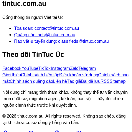
tintuc.com.au
Cổng thông tin người Việt tại Úc
Tòa soạn
:
contact@tintuc.com.au
Quảng cáo
:
ads@tintuc.com.au
Rao vặt & tuyển dụng
:
classifieds@tintuc.com.au
Theo dõi
TinTuc Úc
Facebook
YouTube
TikTok
Instagram
Zalo
Telegram
Giới thiệu
Chính sách biên tập
Điều khoản sử dụng
Chính sách bảo
mật
Chính sách quảng cáo
Liên hệ
Tác giả
Bài đã lưu
RSS
Sitemap
Nội dung chỉ mang tính tham khảo, không thay thế tư vấn chuyên
môn (luật sư, migration agent, kế toán, bác sĩ) — hãy đối chiếu
nguồn chính thức trước khi quyết định.
©
2026
tintuc.com.au
. All rights reserved. Không sao chép, đăng
lại khi chưa có sự đồng ý bằng văn bản.