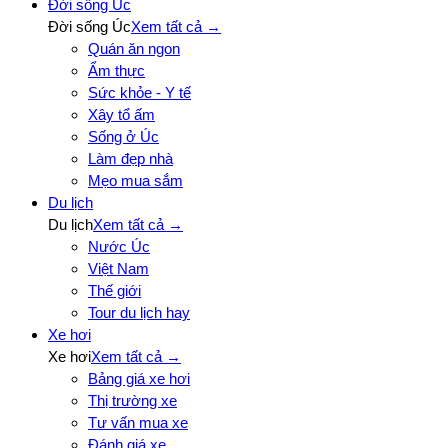
Đời sống Úc
Đời sống Úc
Xem tất cả →
Quán ăn ngon
Ẩm thực
Sức khỏe - Y tế
Xây tổ ấm
Sống ở Úc
Làm đẹp nhà
Mẹo mua sắm
Du lịch
Du lịch
Xem tất cả →
Nước Úc
Việt Nam
Thế giới
Tour du lịch hay
Xe hơi
Xe hơi
Xem tất cả →
Bảng giá xe hơi
Thị trường xe
Tư vấn mua xe
Đánh giá xe