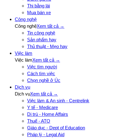
Thi bằng lái
Mua bán xe
Công nghệ
Công nghệ
Xem tất cả →
Tin công nghệ
Sản phẩm hay
Thủ thuật - Mẹo hay
Việc làm
Việc làm
Xem tất cả →
Việc tìm người
Cách tìm việc
Chọn nghề ở Úc
Dịch vụ
Dịch vụ
Xem tất cả →
Việc làm & An sinh - Centrelink
Y tế - Medicare
Di trú - Home Affairs
Thuế - ATO
Giáo dục - Dept of Education
Pháp lý - Legal Aid