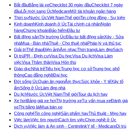
Bắt đầu
Bằng lái xe
Checklist 30 ngày đầu
Checklist 7 ngày
đầu
Lỗi mới sang Úc
Medicare
Mở tài khoản ngân hàng
Thời sự
Nước Úc
Việt Nam
Thế giới
Tin cộng đồng - Sự kiện
Kinh doanh
Kinh doanh ở Úc
Tài chính cá nhân
Ngân
hàng
Chứng khoán
Bảo hiểm
Đầu tư
Bất động sản
Thị trường Úc
Đầu tư bất động sản
Xây - Sửa
nhà
Mua - Bán nhà
Thuê - Cho thuê nhà
Pháp lý và thủ tục
Giải trí
Thể thao
Điện ảnh
Âm nhạc
Thời trang
Làm đẹp
Sách
Di trú
PR - Định cư
Visa Du học
Visa Du lịch
Visa Làm
việc
Visa Thăm thân
Visa Hôn thú
Giáo dục
Nhà trẻ
Tiểu học
Trung học cơ sở
Trung học phổ
thông
Cao đẳng nghề
Đại học
Đời sống Úc
Quán ăn ngon
Ẩm thực
Sức khỏe - Y tế
Xây tổ
ấm
Sống ở Úc
Làm đẹp nhà
Du lịch
Nước Úc
Việt Nam
Thế giới
Tour du lịch hay
Xe hơi
Bảng giá xe hơi
Thị trường xe
Tư vấn mua xe
Đánh giá
xe
Thi bằng lái
Mua bán xe
Công nghệ
Tin công nghệ
Sản phẩm hay
Thủ thuật - Mẹo hay
Việc làm
Việc tìm người
Cách tìm việc
Chọn nghề ở Úc
Dịch vụ
Việc làm & An sinh - Centrelink
Y tế - Medicare
Di trú