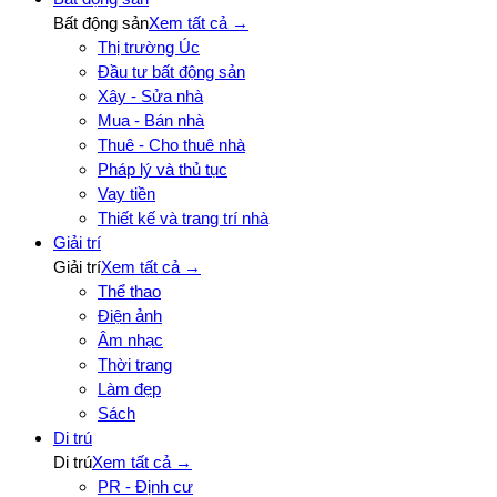
Bất động sản
Xem tất cả →
Thị trường Úc
Đầu tư bất động sản
Xây - Sửa nhà
Mua - Bán nhà
Thuê - Cho thuê nhà
Pháp lý và thủ tục
Vay tiền
Thiết kế và trang trí nhà
Giải trí
Giải trí
Xem tất cả →
Thể thao
Điện ảnh
Âm nhạc
Thời trang
Làm đẹp
Sách
Di trú
Di trú
Xem tất cả →
PR - Định cư