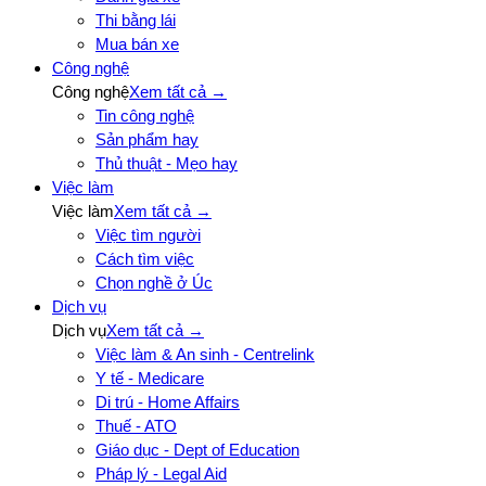
Thi bằng lái
Mua bán xe
Công nghệ
Công nghệ
Xem tất cả →
Tin công nghệ
Sản phẩm hay
Thủ thuật - Mẹo hay
Việc làm
Việc làm
Xem tất cả →
Việc tìm người
Cách tìm việc
Chọn nghề ở Úc
Dịch vụ
Dịch vụ
Xem tất cả →
Việc làm & An sinh - Centrelink
Y tế - Medicare
Di trú - Home Affairs
Thuế - ATO
Giáo dục - Dept of Education
Pháp lý - Legal Aid