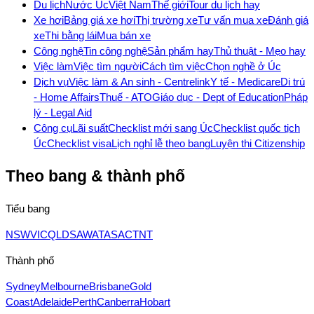
Du lịch
Nước Úc
Việt Nam
Thế giới
Tour du lịch hay
Xe hơi
Bảng giá xe hơi
Thị trường xe
Tư vấn mua xe
Đánh giá
xe
Thi bằng lái
Mua bán xe
Công nghệ
Tin công nghệ
Sản phẩm hay
Thủ thuật - Mẹo hay
Việc làm
Việc tìm người
Cách tìm việc
Chọn nghề ở Úc
Dịch vụ
Việc làm & An sinh - Centrelink
Y tế - Medicare
Di trú
- Home Affairs
Thuế - ATO
Giáo dục - Dept of Education
Pháp
lý - Legal Aid
Công cụ
Lãi suất
Checklist mới sang Úc
Checklist quốc tịch
Úc
Checklist visa
Lịch nghỉ lễ theo bang
Luyện thi Citizenship
Theo bang & thành phố
Tiểu bang
NSW
VIC
QLD
SA
WA
TAS
ACT
NT
Thành phố
Sydney
Melbourne
Brisbane
Gold
Coast
Adelaide
Perth
Canberra
Hobart