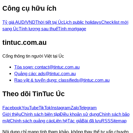
Công cụ hữu ích
Tỷ giá AUD/VND
Thời tiết tại Úc
Lịch public holidays
Checklist mới
sang Úc
Tính lương sau thuế
Tính mortgage
tintuc.com.au
Cổng thông tin người Việt tại Úc
Tòa soạn
:
contact@tintuc.com.au
Quảng cáo
:
ads@tintuc.com.au
Rao vặt & tuyển dụng
:
classifieds@tintuc.com.au
Theo dõi
TinTuc Úc
Facebook
YouTube
TikTok
Instagram
Zalo
Telegram
Giới thiệu
Chính sách biên tập
Điều khoản sử dụng
Chính sách bảo
mật
Chính sách quảng cáo
Liên hệ
Tác giả
Bài đã lưu
RSS
Sitemap
Nội dung chỉ mang tính tham khảo, không thay thế tư vấn chuyên