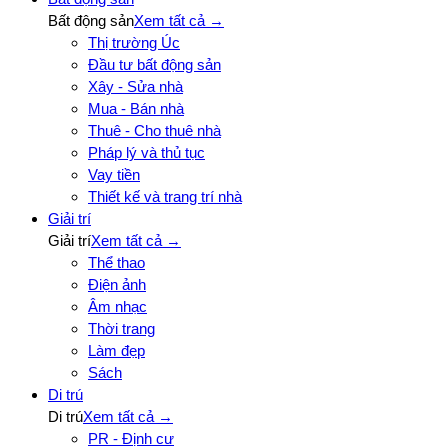
Bất động sản
Xem tất cả →
Thị trường Úc
Đầu tư bất động sản
Xây - Sửa nhà
Mua - Bán nhà
Thuê - Cho thuê nhà
Pháp lý và thủ tục
Vay tiền
Thiết kế và trang trí nhà
Giải trí
Giải trí
Xem tất cả →
Thể thao
Điện ảnh
Âm nhạc
Thời trang
Làm đẹp
Sách
Di trú
Di trú
Xem tất cả →
PR - Định cư