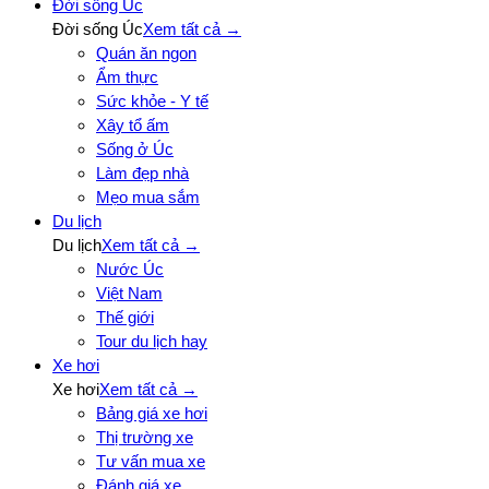
Đời sống Úc
Đời sống Úc
Xem tất cả →
Quán ăn ngon
Ẩm thực
Sức khỏe - Y tế
Xây tổ ấm
Sống ở Úc
Làm đẹp nhà
Mẹo mua sắm
Du lịch
Du lịch
Xem tất cả →
Nước Úc
Việt Nam
Thế giới
Tour du lịch hay
Xe hơi
Xe hơi
Xem tất cả →
Bảng giá xe hơi
Thị trường xe
Tư vấn mua xe
Đánh giá xe