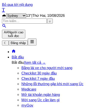
Bỏ qua tới nội dung
T
🌧️
13
°
|
Thứ Hai, 10/08/2026
⌕
A
A
Người cao
tuổi đọc
☾
Đăng nhập
Bắt đầu
Bắt đầu
Xem tất cả →
Bằng lái xe cho người mới sang
Checklist 30 ngày đầu
Checklist 7 ngày đầu
Những lỗi thường gặp khi mới sang Úc
Medicare
Mở tài khoản ngân hàng
Mới sang Úc cần làm gì
myGov