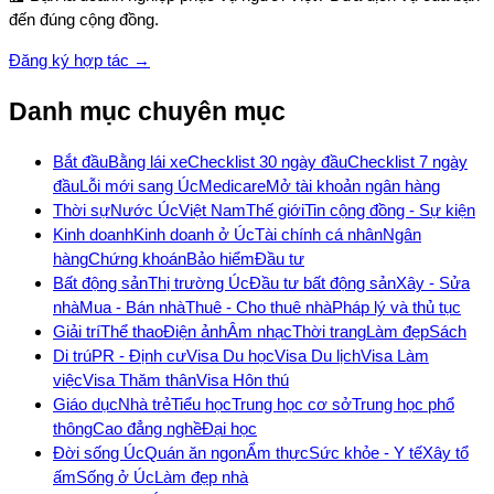
đến đúng cộng đồng.
Đăng ký hợp tác →
Danh mục chuyên mục
Bắt đầu
Bằng lái xe
Checklist 30 ngày đầu
Checklist 7 ngày
đầu
Lỗi mới sang Úc
Medicare
Mở tài khoản ngân hàng
Thời sự
Nước Úc
Việt Nam
Thế giới
Tin cộng đồng - Sự kiện
Kinh doanh
Kinh doanh ở Úc
Tài chính cá nhân
Ngân
hàng
Chứng khoán
Bảo hiểm
Đầu tư
Bất động sản
Thị trường Úc
Đầu tư bất động sản
Xây - Sửa
nhà
Mua - Bán nhà
Thuê - Cho thuê nhà
Pháp lý và thủ tục
Giải trí
Thể thao
Điện ảnh
Âm nhạc
Thời trang
Làm đẹp
Sách
Di trú
PR - Định cư
Visa Du học
Visa Du lịch
Visa Làm
việc
Visa Thăm thân
Visa Hôn thú
Giáo dục
Nhà trẻ
Tiểu học
Trung học cơ sở
Trung học phổ
thông
Cao đẳng nghề
Đại học
Đời sống Úc
Quán ăn ngon
Ẩm thực
Sức khỏe - Y tế
Xây tổ
ấm
Sống ở Úc
Làm đẹp nhà