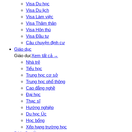
Visa Du học
Visa Du lịch
Visa Làm việc
Visa Thăm thân
Visa Hôn thú
Visa Đầu tư
Câu chuyện định cư
Giáo dục
Giáo dục
Xem tất cả →
Nhà trẻ
Tiểu học
Trung học cơ sở
Trung học phổ thông
Cao đẳng nghề
Đại học
Thạc sĩ
Hướng nghiệp
Du học Úc
Học bổng
Xếp hạng trường học