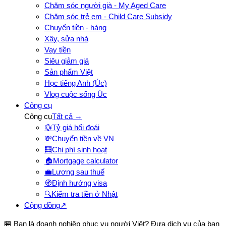
Chăm sóc người già - My Aged Care
Chăm sóc trẻ em - Child Care Subsidy
Chuyển tiền - hàng
Xây, sửa nhà
Vay tiền
Siêu giảm giá
Sản phẩm Việt
Học tiếng Anh (Úc)
Vlog cuộc sống Úc
Công cụ
Công cụ
Tất cả →
💱
Tỷ giá hối đoái
💸
Chuyển tiền về VN
🧮
Chi phí sinh hoạt
🏠
Mortgage calculator
💼
Lương sau thuế
🧭
Định hướng visa
🔍
Kiểm tra tiền ở Nhật
Cộng đồng
↗
🏪 Bạn là doanh nghiệp phục vụ người Việt? Đưa dịch vụ của bạn