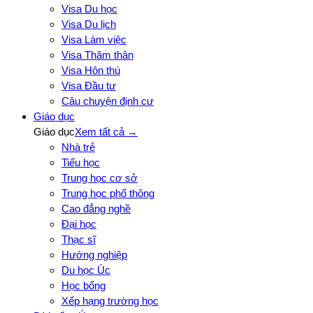
Visa Du học
Visa Du lịch
Visa Làm việc
Visa Thăm thân
Visa Hôn thú
Visa Đầu tư
Câu chuyện định cư
Giáo dục
Giáo dục
Xem tất cả →
Nhà trẻ
Tiểu học
Trung học cơ sở
Trung học phổ thông
Cao đẳng nghề
Đại học
Thạc sĩ
Hướng nghiệp
Du học Úc
Học bổng
Xếp hạng trường học