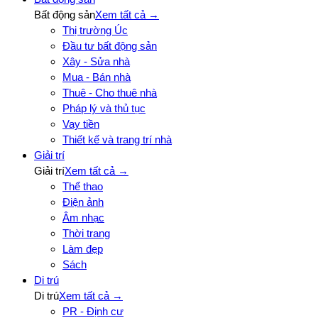
Bất động sản
Xem tất cả →
Thị trường Úc
Đầu tư bất động sản
Xây - Sửa nhà
Mua - Bán nhà
Thuê - Cho thuê nhà
Pháp lý và thủ tục
Vay tiền
Thiết kế và trang trí nhà
Giải trí
Giải trí
Xem tất cả →
Thể thao
Điện ảnh
Âm nhạc
Thời trang
Làm đẹp
Sách
Di trú
Di trú
Xem tất cả →
PR - Định cư