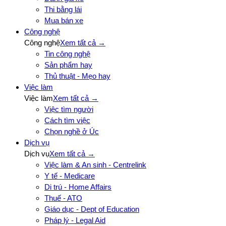
Thi bằng lái
Mua bán xe
Công nghệ
Công nghệ
Xem tất cả →
Tin công nghệ
Sản phẩm hay
Thủ thuật - Mẹo hay
Việc làm
Việc làm
Xem tất cả →
Việc tìm người
Cách tìm việc
Chọn nghề ở Úc
Dịch vụ
Dịch vụ
Xem tất cả →
Việc làm & An sinh - Centrelink
Y tế - Medicare
Di trú - Home Affairs
Thuế - ATO
Giáo dục - Dept of Education
Pháp lý - Legal Aid