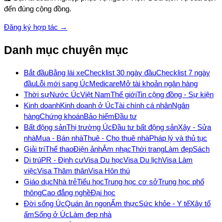
đến đúng cộng đồng.
Đăng ký hợp tác →
Danh mục chuyên mục
Bắt đầu
Bằng lái xe
Checklist 30 ngày đầu
Checklist 7 ngày
đầu
Lỗi mới sang Úc
Medicare
Mở tài khoản ngân hàng
Thời sự
Nước Úc
Việt Nam
Thế giới
Tin cộng đồng - Sự kiện
Kinh doanh
Kinh doanh ở Úc
Tài chính cá nhân
Ngân
hàng
Chứng khoán
Bảo hiểm
Đầu tư
Bất động sản
Thị trường Úc
Đầu tư bất động sản
Xây - Sửa
nhà
Mua - Bán nhà
Thuê - Cho thuê nhà
Pháp lý và thủ tục
Giải trí
Thể thao
Điện ảnh
Âm nhạc
Thời trang
Làm đẹp
Sách
Di trú
PR - Định cư
Visa Du học
Visa Du lịch
Visa Làm
việc
Visa Thăm thân
Visa Hôn thú
Giáo dục
Nhà trẻ
Tiểu học
Trung học cơ sở
Trung học phổ
thông
Cao đẳng nghề
Đại học
Đời sống Úc
Quán ăn ngon
Ẩm thực
Sức khỏe - Y tế
Xây tổ
ấm
Sống ở Úc
Làm đẹp nhà