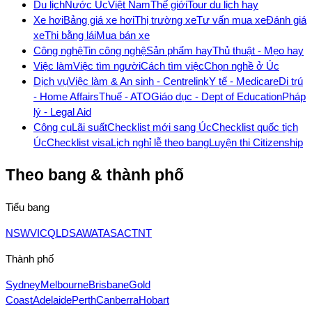
Du lịch
Nước Úc
Việt Nam
Thế giới
Tour du lịch hay
Xe hơi
Bảng giá xe hơi
Thị trường xe
Tư vấn mua xe
Đánh giá
xe
Thi bằng lái
Mua bán xe
Công nghệ
Tin công nghệ
Sản phẩm hay
Thủ thuật - Mẹo hay
Việc làm
Việc tìm người
Cách tìm việc
Chọn nghề ở Úc
Dịch vụ
Việc làm & An sinh - Centrelink
Y tế - Medicare
Di trú
- Home Affairs
Thuế - ATO
Giáo dục - Dept of Education
Pháp
lý - Legal Aid
Công cụ
Lãi suất
Checklist mới sang Úc
Checklist quốc tịch
Úc
Checklist visa
Lịch nghỉ lễ theo bang
Luyện thi Citizenship
Theo bang & thành phố
Tiểu bang
NSW
VIC
QLD
SA
WA
TAS
ACT
NT
Thành phố
Sydney
Melbourne
Brisbane
Gold
Coast
Adelaide
Perth
Canberra
Hobart