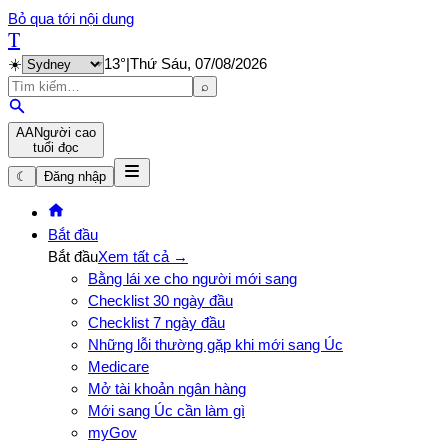
Bỏ qua tới nội dung
T
☀️
13
°
|
Thứ Sáu, 07/08/2026
⌕
A
A
Người cao
tuổi đọc
☾
Đăng nhập
Bắt đầu
Bắt đầu
Xem tất cả →
Bằng lái xe cho người mới sang
Checklist 30 ngày đầu
Checklist 7 ngày đầu
Những lỗi thường gặp khi mới sang Úc
Medicare
Mở tài khoản ngân hàng
Mới sang Úc cần làm gì
myGov