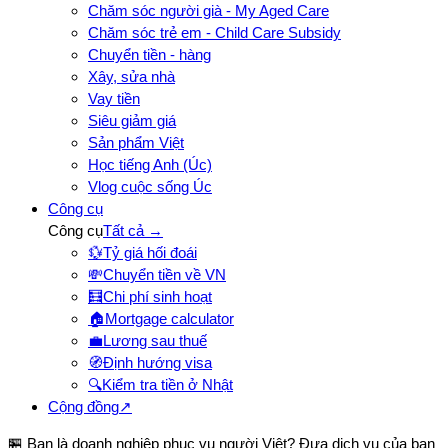
Chăm sóc người già - My Aged Care
Chăm sóc trẻ em - Child Care Subsidy
Chuyển tiền - hàng
Xây, sửa nhà
Vay tiền
Siêu giảm giá
Sản phẩm Việt
Học tiếng Anh (Úc)
Vlog cuộc sống Úc
Công cụ
Công cụ
Tất cả →
💱
Tỷ giá hối đoái
💸
Chuyển tiền về VN
🧮
Chi phí sinh hoạt
🏠
Mortgage calculator
💼
Lương sau thuế
🧭
Định hướng visa
🔍
Kiểm tra tiền ở Nhật
Cộng đồng
↗
🏪 Bạn là doanh nghiệp phục vụ người Việt? Đưa dịch vụ của bạn