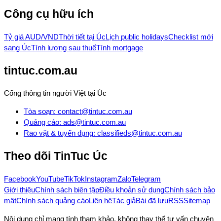
Công cụ hữu ích
Tỷ giá AUD/VND
Thời tiết tại Úc
Lịch public holidays
Checklist mới
sang Úc
Tính lương sau thuế
Tính mortgage
tintuc.com.au
Cổng thông tin người Việt tại Úc
Tòa soạn
:
contact@tintuc.com.au
Quảng cáo
:
ads@tintuc.com.au
Rao vặt & tuyển dụng
:
classifieds@tintuc.com.au
Theo dõi
TinTuc Úc
Facebook
YouTube
TikTok
Instagram
Zalo
Telegram
Giới thiệu
Chính sách biên tập
Điều khoản sử dụng
Chính sách bảo
mật
Chính sách quảng cáo
Liên hệ
Tác giả
Bài đã lưu
RSS
Sitemap
Nội dung chỉ mang tính tham khảo, không thay thế tư vấn chuyên