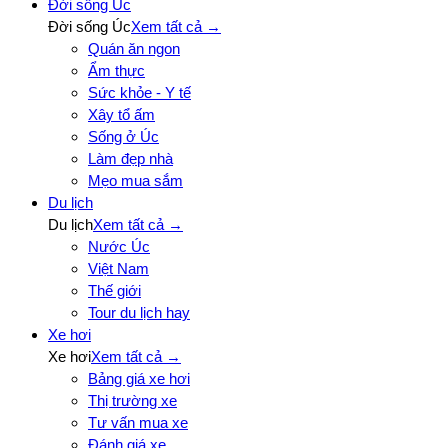
Đời sống Úc
Đời sống Úc
Xem tất cả →
Quán ăn ngon
Ẩm thực
Sức khỏe - Y tế
Xây tổ ấm
Sống ở Úc
Làm đẹp nhà
Mẹo mua sắm
Du lịch
Du lịch
Xem tất cả →
Nước Úc
Việt Nam
Thế giới
Tour du lịch hay
Xe hơi
Xe hơi
Xem tất cả →
Bảng giá xe hơi
Thị trường xe
Tư vấn mua xe
Đánh giá xe