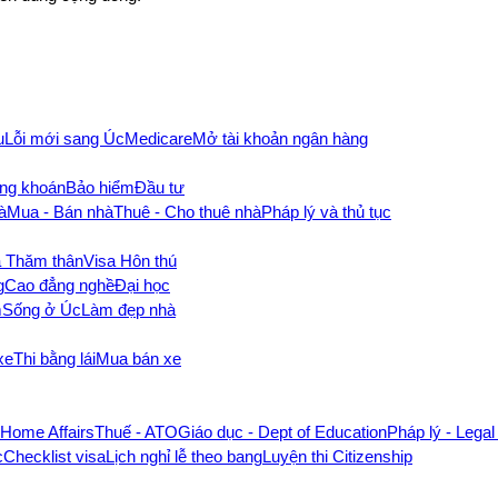
u
Lỗi mới sang Úc
Medicare
Mở tài khoản ngân hàng
ng khoán
Bảo hiểm
Đầu tư
à
Mua - Bán nhà
Thuê - Cho thuê nhà
Pháp lý và thủ tục
a Thăm thân
Visa Hôn thú
g
Cao đẳng nghề
Đại học
m
Sống ở Úc
Làm đẹp nhà
xe
Thi bằng lái
Mua bán xe
- Home Affairs
Thuế - ATO
Giáo dục - Dept of Education
Pháp lý - Legal
c
Checklist visa
Lịch nghỉ lễ theo bang
Luyện thi Citizenship