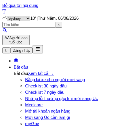
Bỏ qua tới nội dung
T
⛅
10
°
|
Thứ Năm, 06/08/2026
⌕
A
A
Người cao
tuổi đọc
☾
Đăng nhập
Bắt đầu
Bắt đầu
Xem tất cả →
Bằng lái xe cho người mới sang
Checklist 30 ngày đầu
Checklist 7 ngày đầu
Những lỗi thường gặp khi mới sang Úc
Medicare
Mở tài khoản ngân hàng
Mới sang Úc cần làm gì
myGov