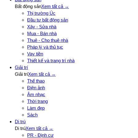
Bất động sản
Xem tất cả →
Thị trường Úc
Đầu tư bất động sản
Xây - Sửa nhà
Mua - Bán nhà
Thuê - Cho thuê nhà
Pháp lý và thủ tục
Vay tiền
Thiết kế và trang trí nhà
Giải trí
Giải trí
Xem tất cả →
Thể thao
Điện ảnh
Âm nhạc
Thời trang
Làm đẹp
Sách
Di trú
Di trú
Xem tất cả →
PR - Định cư