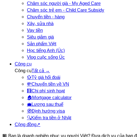
Chăm sóc người già - My Aged Care
Chăm sóc trẻ em - Child Care Subsidy
Chuyển tiền - hàng
Xây, sửa nhà
Vay tiền
Siêu giảm giá
Sản phẩm Việt
Học tiếng Anh (Úc)
Vlog cuộc sống Úc
Công cụ
Công cụ
Tất cả →
💱
Tỷ giá hối đoái
💸
Chuyển tiền về VN
🧮
Chi phí sinh hoạt
🏠
Mortgage calculator
💼
Lương sau thuế
🧭
Định hướng visa
🔍
Kiểm tra tiền ở Nhật
Cộng đồng
↗
🏪 Bạn là doanh nghiệp phục vụ người Việt? Đưa dịch vụ của bạn 