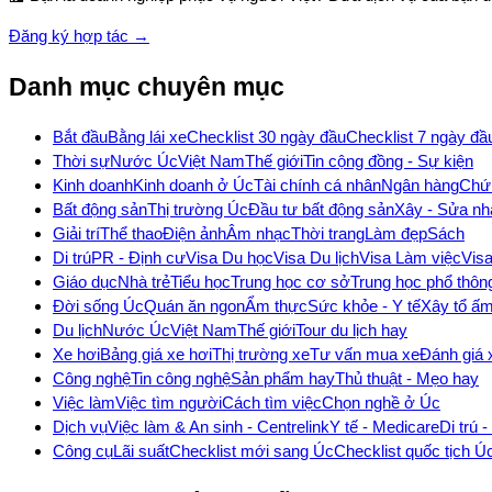
Đăng ký hợp tác →
Danh mục chuyên mục
Bắt đầu
Bằng lái xe
Checklist 30 ngày đầu
Checklist 7 ngày đầ
Thời sự
Nước Úc
Việt Nam
Thế giới
Tin cộng đồng - Sự kiện
Kinh doanh
Kinh doanh ở Úc
Tài chính cá nhân
Ngân hàng
Chứ
Bất động sản
Thị trường Úc
Đầu tư bất động sản
Xây - Sửa nh
Giải trí
Thể thao
Điện ảnh
Âm nhạc
Thời trang
Làm đẹp
Sách
Di trú
PR - Định cư
Visa Du học
Visa Du lịch
Visa Làm việc
Vis
Giáo dục
Nhà trẻ
Tiểu học
Trung học cơ sở
Trung học phổ thôn
Đời sống Úc
Quán ăn ngon
Ẩm thực
Sức khỏe - Y tế
Xây tổ ấ
Du lịch
Nước Úc
Việt Nam
Thế giới
Tour du lịch hay
Xe hơi
Bảng giá xe hơi
Thị trường xe
Tư vấn mua xe
Đánh giá 
Công nghệ
Tin công nghệ
Sản phẩm hay
Thủ thuật - Mẹo hay
Việc làm
Việc tìm người
Cách tìm việc
Chọn nghề ở Úc
Dịch vụ
Việc làm & An sinh - Centrelink
Y tế - Medicare
Di trú 
Công cụ
Lãi suất
Checklist mới sang Úc
Checklist quốc tịch Ú