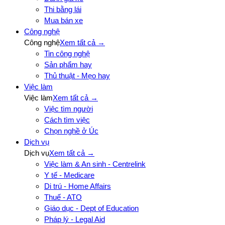
Thi bằng lái
Mua bán xe
Công nghệ
Công nghệ
Xem tất cả →
Tin công nghệ
Sản phẩm hay
Thủ thuật - Mẹo hay
Việc làm
Việc làm
Xem tất cả →
Việc tìm người
Cách tìm việc
Chọn nghề ở Úc
Dịch vụ
Dịch vụ
Xem tất cả →
Việc làm & An sinh - Centrelink
Y tế - Medicare
Di trú - Home Affairs
Thuế - ATO
Giáo dục - Dept of Education
Pháp lý - Legal Aid