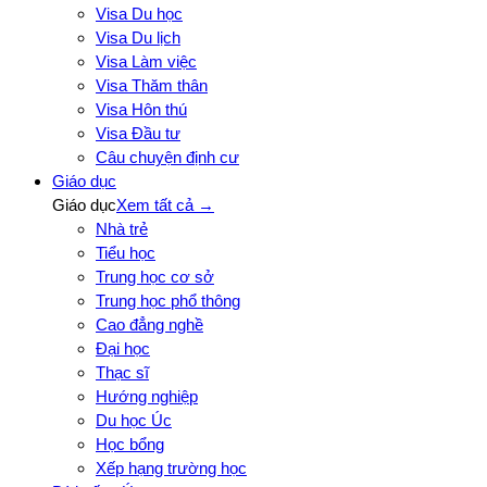
Visa Du học
Visa Du lịch
Visa Làm việc
Visa Thăm thân
Visa Hôn thú
Visa Đầu tư
Câu chuyện định cư
Giáo dục
Giáo dục
Xem tất cả →
Nhà trẻ
Tiểu học
Trung học cơ sở
Trung học phổ thông
Cao đẳng nghề
Đại học
Thạc sĩ
Hướng nghiệp
Du học Úc
Học bổng
Xếp hạng trường học