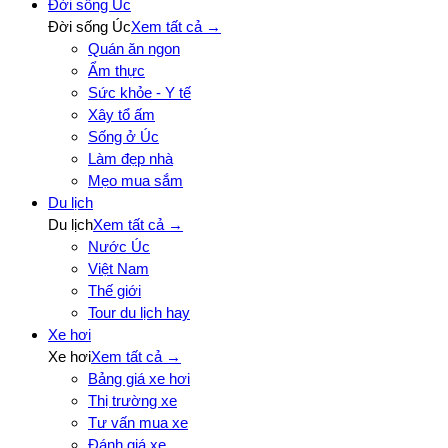
Đời sống Úc
Đời sống Úc
Xem tất cả →
Quán ăn ngon
Ẩm thực
Sức khỏe - Y tế
Xây tổ ấm
Sống ở Úc
Làm đẹp nhà
Mẹo mua sắm
Du lịch
Du lịch
Xem tất cả →
Nước Úc
Việt Nam
Thế giới
Tour du lịch hay
Xe hơi
Xe hơi
Xem tất cả →
Bảng giá xe hơi
Thị trường xe
Tư vấn mua xe
Đánh giá xe