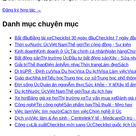
Đăng ký hợp tác →
Danh mục chuyên mục
Bắt đầu
Bằng lái xe
Checklist 30 ngày đầu
Checklist 7 ngày đầ
Thời sự
Nước Úc
Việt Nam
Thế giới
Tin cộng đồng - Sự kiện
Kinh doanh
Kinh doanh ở Úc
Tài chính cá nhân
Ngân hàng
Chứ
Bất động sản
Thị trường Úc
Đầu tư bất động sản
Xây - Sửa nh
Giải trí
Thể thao
Điện ảnh
Âm nhạc
Thời trang
Làm đẹp
Sách
Di trú
PR - Định cư
Visa Du học
Visa Du lịch
Visa Làm việc
Vis
Giáo dục
Nhà trẻ
Tiểu học
Trung học cơ sở
Trung học phổ thôn
Đời sống Úc
Quán ăn ngon
Ẩm thực
Sức khỏe - Y tế
Xây tổ ấ
Du lịch
Nước Úc
Việt Nam
Thế giới
Tour du lịch hay
Xe hơi
Bảng giá xe hơi
Thị trường xe
Tư vấn mua xe
Đánh giá 
Công nghệ
Tin công nghệ
Sản phẩm hay
Thủ thuật - Mẹo hay
Việc làm
Việc tìm người
Cách tìm việc
Chọn nghề ở Úc
Dịch vụ
Việc làm & An sinh - Centrelink
Y tế - Medicare
Di trú 
Công cụ
Lãi suất
Checklist mới sang Úc
Checklist quốc tịch Ú