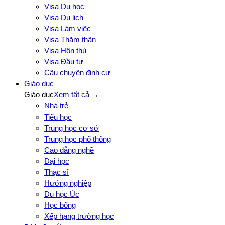
Visa Du học
Visa Du lịch
Visa Làm việc
Visa Thăm thân
Visa Hôn thú
Visa Đầu tư
Câu chuyện định cư
Giáo dục
Giáo dục
Xem tất cả →
Nhà trẻ
Tiểu học
Trung học cơ sở
Trung học phổ thông
Cao đẳng nghề
Đại học
Thạc sĩ
Hướng nghiệp
Du học Úc
Học bổng
Xếp hạng trường học