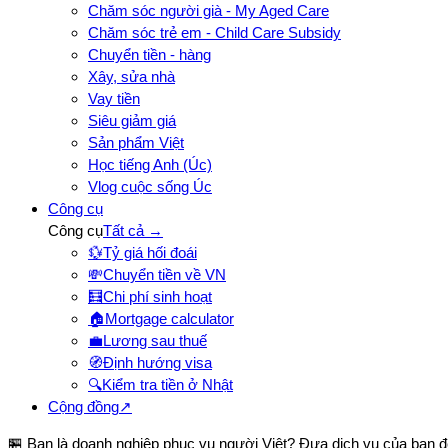
Chăm sóc người già - My Aged Care
Chăm sóc trẻ em - Child Care Subsidy
Chuyển tiền - hàng
Xây, sửa nhà
Vay tiền
Siêu giảm giá
Sản phẩm Việt
Học tiếng Anh (Úc)
Vlog cuộc sống Úc
Công cụ
Công cụ
Tất cả →
💱
Tỷ giá hối đoái
💸
Chuyển tiền về VN
🧮
Chi phí sinh hoạt
🏠
Mortgage calculator
💼
Lương sau thuế
🧭
Định hướng visa
🔍
Kiểm tra tiền ở Nhật
Cộng đồng
↗
🏪 Bạn là doanh nghiệp phục vụ người Việt? Đưa dịch vụ của bạn 