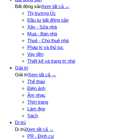
Bất động sản
Xem tất cả →
Thị trường Úc
Đầu tư bất động sản
Xây - Sửa nhà
Mua - Bán nhà
Thuê - Cho thuê nhà
Pháp lý và thủ tục
Vay tiền
Thiết kế và trang trí nhà
Giải trí
Giải trí
Xem tất cả →
Thể thao
Điện ảnh
Âm nhạc
Thời trang
Làm đẹp
Sách
Di trú
Di trú
Xem tất cả →
PR - Định cư