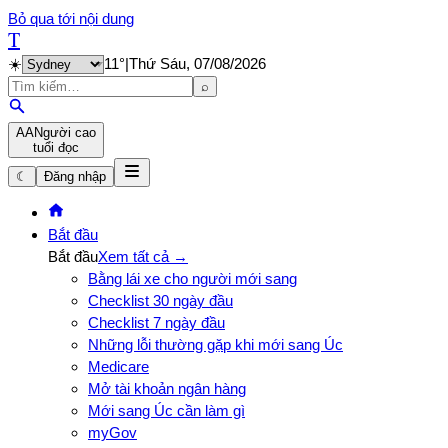
Bỏ qua tới nội dung
T
☀️
11
°
|
Thứ Sáu, 07/08/2026
⌕
A
A
Người cao
tuổi đọc
☾
Đăng nhập
Bắt đầu
Bắt đầu
Xem tất cả →
Bằng lái xe cho người mới sang
Checklist 30 ngày đầu
Checklist 7 ngày đầu
Những lỗi thường gặp khi mới sang Úc
Medicare
Mở tài khoản ngân hàng
Mới sang Úc cần làm gì
myGov