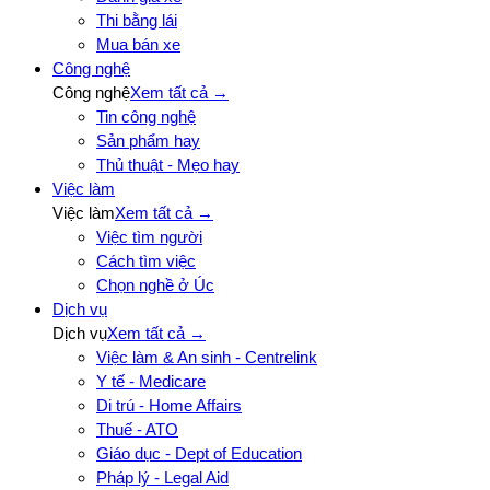
Thi bằng lái
Mua bán xe
Công nghệ
Công nghệ
Xem tất cả →
Tin công nghệ
Sản phẩm hay
Thủ thuật - Mẹo hay
Việc làm
Việc làm
Xem tất cả →
Việc tìm người
Cách tìm việc
Chọn nghề ở Úc
Dịch vụ
Dịch vụ
Xem tất cả →
Việc làm & An sinh - Centrelink
Y tế - Medicare
Di trú - Home Affairs
Thuế - ATO
Giáo dục - Dept of Education
Pháp lý - Legal Aid