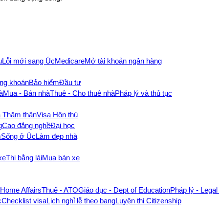
u
Lỗi mới sang Úc
Medicare
Mở tài khoản ngân hàng
ng khoán
Bảo hiểm
Đầu tư
à
Mua - Bán nhà
Thuê - Cho thuê nhà
Pháp lý và thủ tục
a Thăm thân
Visa Hôn thú
g
Cao đẳng nghề
Đại học
m
Sống ở Úc
Làm đẹp nhà
xe
Thi bằng lái
Mua bán xe
- Home Affairs
Thuế - ATO
Giáo dục - Dept of Education
Pháp lý - Legal
c
Checklist visa
Lịch nghỉ lễ theo bang
Luyện thi Citizenship