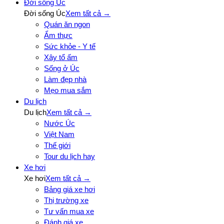
Đời sống Úc
Đời sống Úc
Xem tất cả →
Quán ăn ngon
Ẩm thực
Sức khỏe - Y tế
Xây tổ ấm
Sống ở Úc
Làm đẹp nhà
Mẹo mua sắm
Du lịch
Du lịch
Xem tất cả →
Nước Úc
Việt Nam
Thế giới
Tour du lịch hay
Xe hơi
Xe hơi
Xem tất cả →
Bảng giá xe hơi
Thị trường xe
Tư vấn mua xe
Đánh giá xe