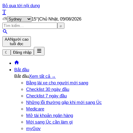
Bỏ qua tới nội dung
T
⛅
15
°
|
Chủ Nhật, 09/08/2026
⌕
A
A
Người cao
tuổi đọc
☾
Đăng nhập
Bắt đầu
Bắt đầu
Xem tất cả →
Bằng lái xe cho người mới sang
Checklist 30 ngày đầu
Checklist 7 ngày đầu
Những lỗi thường gặp khi mới sang Úc
Medicare
Mở tài khoản ngân hàng
Mới sang Úc cần làm gì
myGov