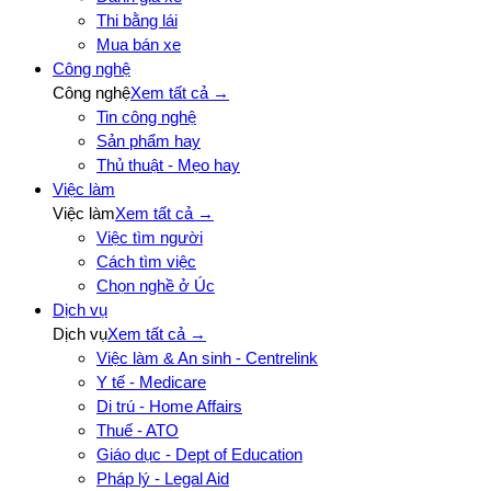
Thi bằng lái
Mua bán xe
Công nghệ
Công nghệ
Xem tất cả →
Tin công nghệ
Sản phẩm hay
Thủ thuật - Mẹo hay
Việc làm
Việc làm
Xem tất cả →
Việc tìm người
Cách tìm việc
Chọn nghề ở Úc
Dịch vụ
Dịch vụ
Xem tất cả →
Việc làm & An sinh - Centrelink
Y tế - Medicare
Di trú - Home Affairs
Thuế - ATO
Giáo dục - Dept of Education
Pháp lý - Legal Aid