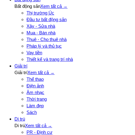
Bất động sản
Xem tất cả →
Thị trường Úc
Đầu tư bất động sản
Xây - Sửa nhà
Mua - Bán nhà
Thuê - Cho thuê nhà
Pháp lý và thủ tục
Vay tiền
Thiết kế và trang trí nhà
Giải trí
Giải trí
Xem tất cả →
Thể thao
Điện ảnh
Âm nhạc
Thời trang
Làm đẹp
Sách
Di trú
Di trú
Xem tất cả →
PR - Định cư