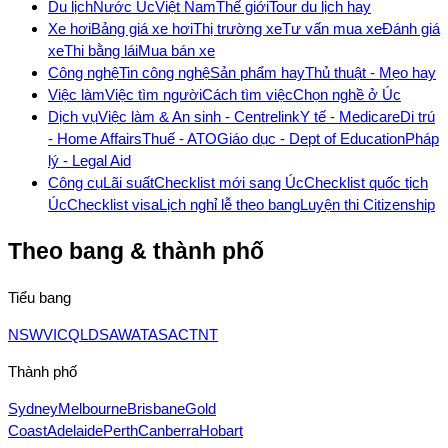
Du lịch
Nước Úc
Việt Nam
Thế giới
Tour du lịch hay
Xe hơi
Bảng giá xe hơi
Thị trường xe
Tư vấn mua xe
Đánh giá
xe
Thi bằng lái
Mua bán xe
Công nghệ
Tin công nghệ
Sản phẩm hay
Thủ thuật - Mẹo hay
Việc làm
Việc tìm người
Cách tìm việc
Chọn nghề ở Úc
Dịch vụ
Việc làm & An sinh - Centrelink
Y tế - Medicare
Di trú
- Home Affairs
Thuế - ATO
Giáo dục - Dept of Education
Pháp
lý - Legal Aid
Công cụ
Lãi suất
Checklist mới sang Úc
Checklist quốc tịch
Úc
Checklist visa
Lịch nghỉ lễ theo bang
Luyện thi Citizenship
Theo bang & thành phố
Tiểu bang
NSW
VIC
QLD
SA
WA
TAS
ACT
NT
Thành phố
Sydney
Melbourne
Brisbane
Gold
Coast
Adelaide
Perth
Canberra
Hobart