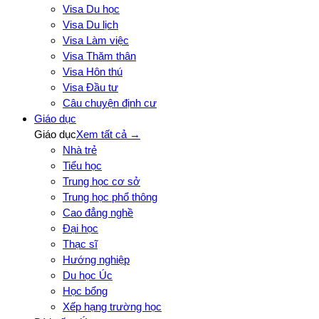
Visa Du học
Visa Du lịch
Visa Làm việc
Visa Thăm thân
Visa Hôn thú
Visa Đầu tư
Câu chuyện định cư
Giáo dục
Giáo dục
Xem tất cả →
Nhà trẻ
Tiểu học
Trung học cơ sở
Trung học phổ thông
Cao đẳng nghề
Đại học
Thạc sĩ
Hướng nghiệp
Du học Úc
Học bổng
Xếp hạng trường học