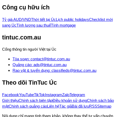
Công cụ hữu ích
Tỷ giá AUD/VND
Thời tiết tại Úc
Lịch public holidays
Checklist mới
sang Úc
Tính lương sau thuế
Tính mortgage
tintuc.com.au
Cổng thông tin người Việt tại Úc
Tòa soạn
:
contact@tintuc.com.au
Quảng cáo
:
ads@tintuc.com.au
Rao vặt & tuyển dụng
:
classifieds@tintuc.com.au
Theo dõi
TinTuc Úc
Facebook
YouTube
TikTok
Instagram
Zalo
Telegram
Giới thiệu
Chính sách biên tập
Điều khoản sử dụng
Chính sách bảo
mật
Chính sách quảng cáo
Liên hệ
Tác giả
Bài đã lưu
RSS
Sitemap
Nội dung chỉ mang tính tham khảo, không thay thế tư vấn chuyên