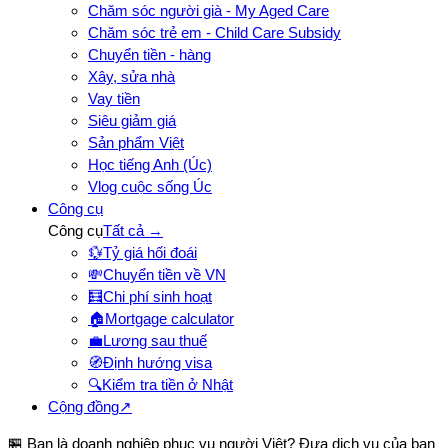
Chăm sóc người già - My Aged Care
Chăm sóc trẻ em - Child Care Subsidy
Chuyển tiền - hàng
Xây, sửa nhà
Vay tiền
Siêu giảm giá
Sản phẩm Việt
Học tiếng Anh (Úc)
Vlog cuộc sống Úc
Công cụ
Công cụ
Tất cả →
💱
Tỷ giá hối đoái
💸
Chuyển tiền về VN
🧮
Chi phí sinh hoạt
🏠
Mortgage calculator
💼
Lương sau thuế
🧭
Định hướng visa
🔍
Kiểm tra tiền ở Nhật
Cộng đồng
↗
🏪 Bạn là doanh nghiệp phục vụ người Việt? Đưa dịch vụ của bạn