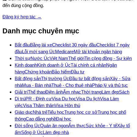
đến đúng cộng đồng.
Đăng ký hợp tác →
Danh mục chuyên mục
Bắt đầu
Bằng lái xe
Checklist 30 ngày đầu
Checklist 7 ngày
đầu
Lỗi mới sang Úc
Medicare
Mở tài khoản ngân hàng
Thời sự
Nước Úc
Việt Nam
Thế giới
Tin cộng đồng - Sự kiện
Kinh doanh
Kinh doanh ở Úc
Tài chính cá nhân
Ngân
hàng
Chứng khoán
Bảo hiểm
Đầu tư
Bất động sản
Thị trường Úc
Đầu tư bất động sản
Xây - Sửa
nhà
Mua - Bán nhà
Thuê - Cho thuê nhà
Pháp lý và thủ tục
Giải trí
Thể thao
Điện ảnh
Âm nhạc
Thời trang
Làm đẹp
Sách
Di trú
PR - Định cư
Visa Du học
Visa Du lịch
Visa Làm
việc
Visa Thăm thân
Visa Hôn thú
Giáo dục
Nhà trẻ
Tiểu học
Trung học cơ sở
Trung học phổ
thông
Cao đẳng nghề
Đại học
Đời sống Úc
Quán ăn ngon
Ẩm thực
Sức khỏe - Y tế
Xây tổ
ấm
Sống ở Úc
Làm đẹp nhà