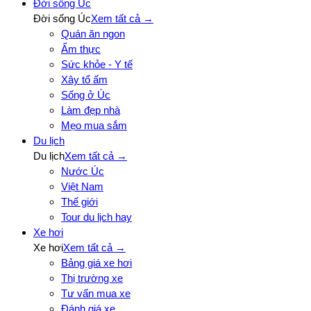
Đời sống Úc
Đời sống Úc
Xem tất cả →
Quán ăn ngon
Ẩm thực
Sức khỏe - Y tế
Xây tổ ấm
Sống ở Úc
Làm đẹp nhà
Mẹo mua sắm
Du lịch
Du lịch
Xem tất cả →
Nước Úc
Việt Nam
Thế giới
Tour du lịch hay
Xe hơi
Xe hơi
Xem tất cả →
Bảng giá xe hơi
Thị trường xe
Tư vấn mua xe
Đánh giá xe