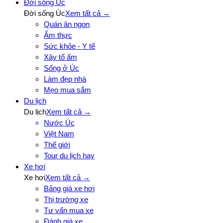
Đời sống Úc
Đời sống Úc
Xem tất cả →
Quán ăn ngon
Ẩm thực
Sức khỏe - Y tế
Xây tổ ấm
Sống ở Úc
Làm đẹp nhà
Mẹo mua sắm
Du lịch
Du lịch
Xem tất cả →
Nước Úc
Việt Nam
Thế giới
Tour du lịch hay
Xe hơi
Xe hơi
Xem tất cả →
Bảng giá xe hơi
Thị trường xe
Tư vấn mua xe
Đánh giá xe