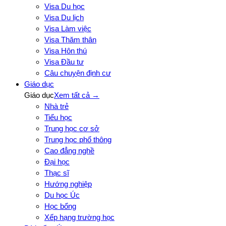
Visa Du học
Visa Du lịch
Visa Làm việc
Visa Thăm thân
Visa Hôn thú
Visa Đầu tư
Câu chuyện định cư
Giáo dục
Giáo dục
Xem tất cả →
Nhà trẻ
Tiểu học
Trung học cơ sở
Trung học phổ thông
Cao đẳng nghề
Đại học
Thạc sĩ
Hướng nghiệp
Du học Úc
Học bổng
Xếp hạng trường học