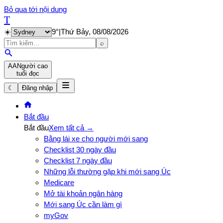
Bỏ qua tới nội dung
T
☀️
9
°
|
Thứ Bảy, 08/08/2026
⌕
A
A
Người cao
tuổi đọc
☾
Đăng nhập
Bắt đầu
Bắt đầu
Xem tất cả →
Bằng lái xe cho người mới sang
Checklist 30 ngày đầu
Checklist 7 ngày đầu
Những lỗi thường gặp khi mới sang Úc
Medicare
Mở tài khoản ngân hàng
Mới sang Úc cần làm gì
myGov