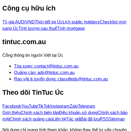
Công cụ hữu ích
Tỷ giá AUD/VND
Thời tiết tại Úc
Lịch public holidays
Checklist mới
sang Úc
Tính lương sau thuế
Tính mortgage
tintuc.com.au
Cổng thông tin người Việt tại Úc
Tòa soạn
:
contact@tintuc.com.au
Quảng cáo
:
ads@tintuc.com.au
Rao vặt & tuyển dụng
:
classifieds@tintuc.com.au
Theo dõi
TinTuc Úc
Facebook
YouTube
TikTok
Instagram
Zalo
Telegram
Giới thiệu
Chính sách biên tập
Điều khoản sử dụng
Chính sách bảo
mật
Chính sách quảng cáo
Liên hệ
Tác giả
Bài đã lưu
RSS
Sitemap
Nội dung chỉ mang tính tham khảo, không thay thế tư vấn chuyên