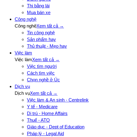
Thi bằng lái
Mua bán xe
Công nghệ
Công nghệ
Xem tất cả →
Tin công nghệ
Sản phẩm hay
Thủ thuật - Mẹo hay
Việc làm
Việc làm
Xem tất cả →
Việc tìm người
Cách tìm việc
Chọn nghề ở Úc
Dịch vụ
Dịch vụ
Xem tất cả →
Việc làm & An sinh - Centrelink
Y tế - Medicare
Di trú - Home Affairs
Thuế - ATO
Giáo dục - Dept of Education
Pháp lý - Legal Aid