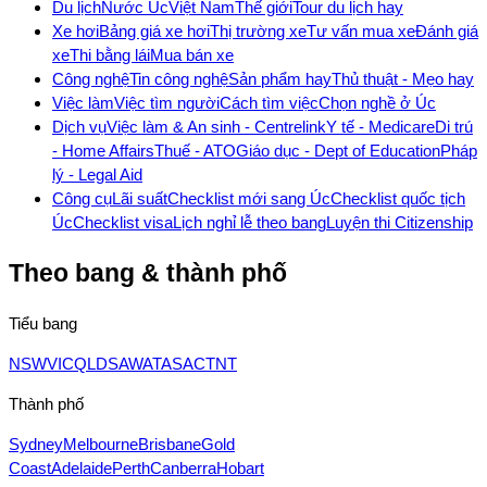
Du lịch
Nước Úc
Việt Nam
Thế giới
Tour du lịch hay
Xe hơi
Bảng giá xe hơi
Thị trường xe
Tư vấn mua xe
Đánh giá
xe
Thi bằng lái
Mua bán xe
Công nghệ
Tin công nghệ
Sản phẩm hay
Thủ thuật - Mẹo hay
Việc làm
Việc tìm người
Cách tìm việc
Chọn nghề ở Úc
Dịch vụ
Việc làm & An sinh - Centrelink
Y tế - Medicare
Di trú
- Home Affairs
Thuế - ATO
Giáo dục - Dept of Education
Pháp
lý - Legal Aid
Công cụ
Lãi suất
Checklist mới sang Úc
Checklist quốc tịch
Úc
Checklist visa
Lịch nghỉ lễ theo bang
Luyện thi Citizenship
Theo bang & thành phố
Tiểu bang
NSW
VIC
QLD
SA
WA
TAS
ACT
NT
Thành phố
Sydney
Melbourne
Brisbane
Gold
Coast
Adelaide
Perth
Canberra
Hobart