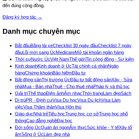
đến đúng cộng đồng.
Đăng ký hợp tác →
Danh mục chuyên mục
Bắt đầu
Bằng lái xe
Checklist 30 ngày đầu
Checklist 7 ngày
đầu
Lỗi mới sang Úc
Medicare
Mở tài khoản ngân hàng
Thời sự
Nước Úc
Việt Nam
Thế giới
Tin cộng đồng - Sự kiện
Kinh doanh
Kinh doanh ở Úc
Tài chính cá nhân
Ngân
hàng
Chứng khoán
Bảo hiểm
Đầu tư
Bất động sản
Thị trường Úc
Đầu tư bất động sản
Xây - Sửa
nhà
Mua - Bán nhà
Thuê - Cho thuê nhà
Pháp lý và thủ tục
Giải trí
Thể thao
Điện ảnh
Âm nhạc
Thời trang
Làm đẹp
Sách
Di trú
PR - Định cư
Visa Du học
Visa Du lịch
Visa Làm
việc
Visa Thăm thân
Visa Hôn thú
Giáo dục
Nhà trẻ
Tiểu học
Trung học cơ sở
Trung học phổ
thông
Cao đẳng nghề
Đại học
Đời sống Úc
Quán ăn ngon
Ẩm thực
Sức khỏe - Y tế
Xây tổ
ấm
Sống ở Úc
Làm đẹp nhà