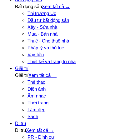
Bất động sản
Xem tất cả →
Thị trường Úc
Đầu tư bất động sản
Xây - Sửa nhà
Mua - Bán nhà
Thuê - Cho thuê nhà
Pháp lý và thủ tục
Vay tiền
Thiết kế và trang trí nhà
Giải trí
Giải trí
Xem tất cả →
Thể thao
Điện ảnh
Âm nhạc
Thời trang
Làm đẹp
Sách
Di trú
Di trú
Xem tất cả →
PR - Định cư