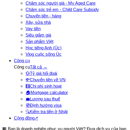
Chăm sóc người già - My Aged Care
Chăm sóc trẻ em - Child Care Subsidy
Chuyển tiền - hàng
Xây, sửa nhà
Vay tiền
Siêu giảm giá
Sản phẩm Việt
Học tiếng Anh (Úc)
Vlog cuộc sống Úc
Công cụ
Công cụ
Tất cả →
💱
Tỷ giá hối đoái
💸
Chuyển tiền về VN
🧮
Chi phí sinh hoạt
🏠
Mortgage calculator
💼
Lương sau thuế
🧭
Định hướng visa
🔍
Kiểm tra tiền ở Nhật
Cộng đồng
↗
🏪 Bạn là doanh nghiệp phục vụ người Việt? Đưa dịch vụ của bạn