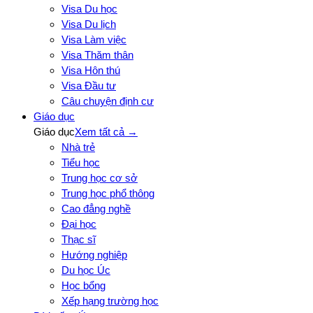
Visa Du học
Visa Du lịch
Visa Làm việc
Visa Thăm thân
Visa Hôn thú
Visa Đầu tư
Câu chuyện định cư
Giáo dục
Giáo dục
Xem tất cả →
Nhà trẻ
Tiểu học
Trung học cơ sở
Trung học phổ thông
Cao đẳng nghề
Đại học
Thạc sĩ
Hướng nghiệp
Du học Úc
Học bổng
Xếp hạng trường học