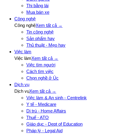
Thi bằng lái
Mua bán xe
Công nghệ
Công nghệ
Xem tất cả →
Tin công nghệ
Sản phẩm hay
Thủ thuật - Mẹo hay
Việc làm
Việc làm
Xem tất cả →
Việc tìm người
Cách tìm việc
Chọn nghề ở Úc
Dịch vụ
Dịch vụ
Xem tất cả →
Việc làm & An sinh - Centrelink
Y tế - Medicare
Di trú - Home Affairs
Thuế - ATO
Giáo dục - Dept of Education
Pháp lý - Legal Aid