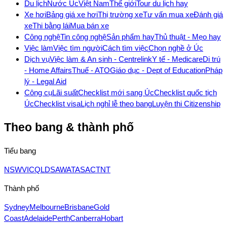
Du lịch
Nước Úc
Việt Nam
Thế giới
Tour du lịch hay
Xe hơi
Bảng giá xe hơi
Thị trường xe
Tư vấn mua xe
Đánh giá
xe
Thi bằng lái
Mua bán xe
Công nghệ
Tin công nghệ
Sản phẩm hay
Thủ thuật - Mẹo hay
Việc làm
Việc tìm người
Cách tìm việc
Chọn nghề ở Úc
Dịch vụ
Việc làm & An sinh - Centrelink
Y tế - Medicare
Di trú
- Home Affairs
Thuế - ATO
Giáo dục - Dept of Education
Pháp
lý - Legal Aid
Công cụ
Lãi suất
Checklist mới sang Úc
Checklist quốc tịch
Úc
Checklist visa
Lịch nghỉ lễ theo bang
Luyện thi Citizenship
Theo bang & thành phố
Tiểu bang
NSW
VIC
QLD
SA
WA
TAS
ACT
NT
Thành phố
Sydney
Melbourne
Brisbane
Gold
Coast
Adelaide
Perth
Canberra
Hobart