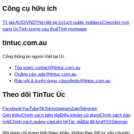
Công cụ hữu ích
Tỷ giá AUD/VND
Thời tiết tại Úc
Lịch public holidays
Checklist mới
sang Úc
Tính lương sau thuế
Tính mortgage
tintuc.com.au
Cổng thông tin người Việt tại Úc
Tòa soạn
:
contact@tintuc.com.au
Quảng cáo
:
ads@tintuc.com.au
Rao vặt & tuyển dụng
:
classifieds@tintuc.com.au
Theo dõi
TinTuc Úc
Facebook
YouTube
TikTok
Instagram
Zalo
Telegram
Giới thiệu
Chính sách biên tập
Điều khoản sử dụng
Chính sách bảo
mật
Chính sách quảng cáo
Liên hệ
Tác giả
Bài đã lưu
RSS
Sitemap
Nội dung chỉ mang tính tham khảo, không thay thế tư vấn chuyên