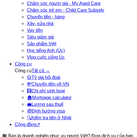
Chăm sóc người già - My Aged Care
Chăm sóc trẻ em - Child Care Subsidy
Chuyển tiền - hàng
Xây, sửa nhà
Vay tiền
Siêu giảm giá
Sản phẩm Việt
Học tiếng Anh (Úc)
Vlog cuộc sống Úc
Công cụ
Công cụ
Tất cả →
💱
Tỷ giá hối đoái
💸
Chuyển tiền về VN
🧮
Chi phí sinh hoạt
🏠
Mortgage calculator
💼
Lương sau thuế
🧭
Định hướng visa
🔍
Kiểm tra tiền ở Nhật
Cộng đồng
↗
🏪 Bạn là doanh nghiệp phục vụ người Việt? Đưa dịch vụ của bạn