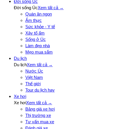
Đời sống Úc
Đời sống Úc
Xem tất cả →
Quán ăn ngon
Ẩm thực
Sức khỏe - Y tế
Xây tổ ấm
Sống ở Úc
Làm đẹp nhà
Mẹo mua sắm
Du lịch
Du lịch
Xem tất cả →
Nước Úc
Việt Nam
Thế giới
Tour du lịch hay
Xe hơi
Xe hơi
Xem tất cả →
Bảng giá xe hơi
Thị trường xe
Tư vấn mua xe
Đánh giá xe