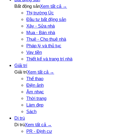
Bất động sản
Xem tất cả →
Thị trường Úc
Đầu tư bất động sản
Xây - Sửa nhà
Mua - Bán nhà
Thuê - Cho thuê nhà
Pháp lý và thủ tục
Vay tiền
Thiết kế và trang trí nhà
Giải trí
Giải trí
Xem tất cả →
Thể thao
Điện ảnh
Âm nhạc
Thời trang
Làm đẹp
Sách
Di trú
Di trú
Xem tất cả →
PR - Định cư