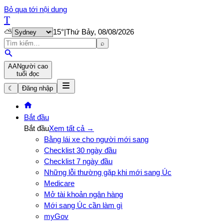
Bỏ qua tới nội dung
T
⛅
15
°
|
Thứ Bảy, 08/08/2026
⌕
A
A
Người cao
tuổi đọc
☾
Đăng nhập
Bắt đầu
Bắt đầu
Xem tất cả →
Bằng lái xe cho người mới sang
Checklist 30 ngày đầu
Checklist 7 ngày đầu
Những lỗi thường gặp khi mới sang Úc
Medicare
Mở tài khoản ngân hàng
Mới sang Úc cần làm gì
myGov