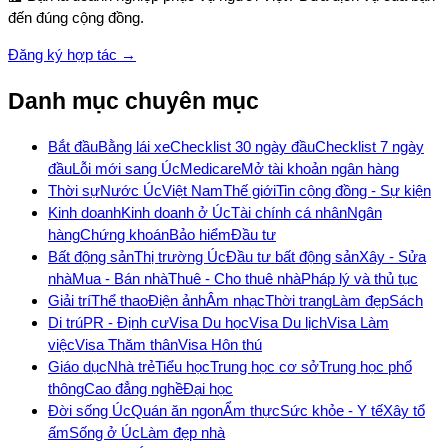
đến đúng cộng đồng.
Đăng ký hợp tác →
Danh mục chuyên mục
Bắt đầu
Bằng lái xe
Checklist 30 ngày đầu
Checklist 7 ngày
đầu
Lỗi mới sang Úc
Medicare
Mở tài khoản ngân hàng
Thời sự
Nước Úc
Việt Nam
Thế giới
Tin cộng đồng - Sự kiện
Kinh doanh
Kinh doanh ở Úc
Tài chính cá nhân
Ngân
hàng
Chứng khoán
Bảo hiểm
Đầu tư
Bất động sản
Thị trường Úc
Đầu tư bất động sản
Xây - Sửa
nhà
Mua - Bán nhà
Thuê - Cho thuê nhà
Pháp lý và thủ tục
Giải trí
Thể thao
Điện ảnh
Âm nhạc
Thời trang
Làm đẹp
Sách
Di trú
PR - Định cư
Visa Du học
Visa Du lịch
Visa Làm
việc
Visa Thăm thân
Visa Hôn thú
Giáo dục
Nhà trẻ
Tiểu học
Trung học cơ sở
Trung học phổ
thông
Cao đẳng nghề
Đại học
Đời sống Úc
Quán ăn ngon
Ẩm thực
Sức khỏe - Y tế
Xây tổ
ấm
Sống ở Úc
Làm đẹp nhà