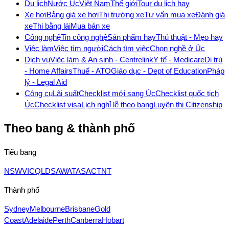
Du lịch
Nước Úc
Việt Nam
Thế giới
Tour du lịch hay
Xe hơi
Bảng giá xe hơi
Thị trường xe
Tư vấn mua xe
Đánh giá
xe
Thi bằng lái
Mua bán xe
Công nghệ
Tin công nghệ
Sản phẩm hay
Thủ thuật - Mẹo hay
Việc làm
Việc tìm người
Cách tìm việc
Chọn nghề ở Úc
Dịch vụ
Việc làm & An sinh - Centrelink
Y tế - Medicare
Di trú
- Home Affairs
Thuế - ATO
Giáo dục - Dept of Education
Pháp
lý - Legal Aid
Công cụ
Lãi suất
Checklist mới sang Úc
Checklist quốc tịch
Úc
Checklist visa
Lịch nghỉ lễ theo bang
Luyện thi Citizenship
Theo bang & thành phố
Tiểu bang
NSW
VIC
QLD
SA
WA
TAS
ACT
NT
Thành phố
Sydney
Melbourne
Brisbane
Gold
Coast
Adelaide
Perth
Canberra
Hobart