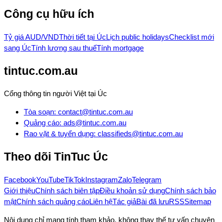
Công cụ hữu ích
Tỷ giá AUD/VND
Thời tiết tại Úc
Lịch public holidays
Checklist mới
sang Úc
Tính lương sau thuế
Tính mortgage
tintuc.com.au
Cổng thông tin người Việt tại Úc
Tòa soạn
:
contact@tintuc.com.au
Quảng cáo
:
ads@tintuc.com.au
Rao vặt & tuyển dụng
:
classifieds@tintuc.com.au
Theo dõi
TinTuc Úc
Facebook
YouTube
TikTok
Instagram
Zalo
Telegram
Giới thiệu
Chính sách biên tập
Điều khoản sử dụng
Chính sách bảo
mật
Chính sách quảng cáo
Liên hệ
Tác giả
Bài đã lưu
RSS
Sitemap
Nội dung chỉ mang tính tham khảo, không thay thế tư vấn chuyên