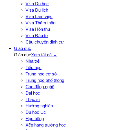
Visa Du học
Visa Du lịch
Visa Làm việc
Visa Thăm thân
Visa Hôn thú
Visa Đầu tư
Câu chuyện định cư
Giáo dục
Giáo dục
Xem tất cả →
Nhà trẻ
Tiểu học
Trung học cơ sở
Trung học phổ thông
Cao đẳng nghề
Đại học
Thạc sĩ
Hướng nghiệp
Du học Úc
Học bổng
Xếp hạng trường học