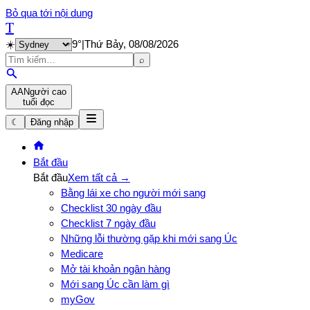
Bỏ qua tới nội dung
T
☀️
9
°
|
Thứ Bảy, 08/08/2026
⌕
A
A
Người cao
tuổi đọc
☾
Đăng nhập
Bắt đầu
Bắt đầu
Xem tất cả →
Bằng lái xe cho người mới sang
Checklist 30 ngày đầu
Checklist 7 ngày đầu
Những lỗi thường gặp khi mới sang Úc
Medicare
Mở tài khoản ngân hàng
Mới sang Úc cần làm gì
myGov