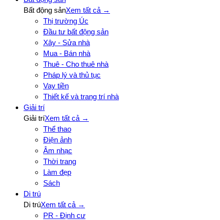
Bất động sản
Xem tất cả →
Thị trường Úc
Đầu tư bất động sản
Xây - Sửa nhà
Mua - Bán nhà
Thuê - Cho thuê nhà
Pháp lý và thủ tục
Vay tiền
Thiết kế và trang trí nhà
Giải trí
Giải trí
Xem tất cả →
Thể thao
Điện ảnh
Âm nhạc
Thời trang
Làm đẹp
Sách
Di trú
Di trú
Xem tất cả →
PR - Định cư