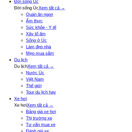
Đời sống Úc
Đời sống Úc
Xem tất cả →
Quán ăn ngon
Ẩm thực
Sức khỏe - Y tế
Xây tổ ấm
Sống ở Úc
Làm đẹp nhà
Mẹo mua sắm
Du lịch
Du lịch
Xem tất cả →
Nước Úc
Việt Nam
Thế giới
Tour du lịch hay
Xe hơi
Xe hơi
Xem tất cả →
Bảng giá xe hơi
Thị trường xe
Tư vấn mua xe
Đánh giá xe