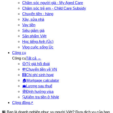
Chăm sóc người già - My Aged Care
Chăm sóc trẻ em - Child Care Subsidy
Chuyển tiền - hàng
Xây, sửa nhà
Vay tiền
Siêu giảm giá
Sản phẩm Việt
Học tiếng Anh (Úc)
Vlog cuộc sống Úc
Công cụ
Công cụ
Tất cả →
💱
Tỷ giá hối đoái
💸
Chuyển tiền về VN
🧮
Chi phí sinh hoạt
🏠
Mortgage calculator
💼
Lương sau thuế
🧭
Định hướng visa
🔍
Kiểm tra tiền ở Nhật
Cộng đồng
↗
🏪 Bạn là doanh nghiệp phục vụ người Việt? Đưa dịch vụ của bạn