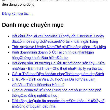
đến đúng cộng đồng.
Đăng ký hợp tác →
Danh mục chuyên mục
Bắt đầu
Bằng lái xe
Checklist 30 ngày đầu
Checklist 7 ngày
đầu
Lỗi mới sang Úc
Medicare
Mở tài khoản ngân hàng
Thời sự
Nước Úc
Việt Nam
Thế giới
Tin cộng đồng - Sự kiện
Kinh doanh
Kinh doanh ở Úc
Tài chính cá nhân
Ngân
hàng
Chứng khoán
Bảo hiểm
Đầu tư
Bất động sản
Thị trường Úc
Đầu tư bất động sản
Xây - Sửa
nhà
Mua - Bán nhà
Thuê - Cho thuê nhà
Pháp lý và thủ tục
Giải trí
Thể thao
Điện ảnh
Âm nhạc
Thời trang
Làm đẹp
Sách
Di trú
PR - Định cư
Visa Du học
Visa Du lịch
Visa Làm
việc
Visa Thăm thân
Visa Hôn thú
Giáo dục
Nhà trẻ
Tiểu học
Trung học cơ sở
Trung học phổ
thông
Cao đẳng nghề
Đại học
Đời sống Úc
Quán ăn ngon
Ẩm thực
Sức khỏe - Y tế
Xây tổ
ấm
Sống ở Úc
Làm đẹp nhà