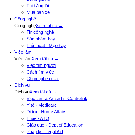
Thi bằng lái
Mua bán xe
Công nghệ
Công nghệ
Xem tất cả →
Tin công nghệ
Sản phẩm hay
Thủ thuật - Mẹo hay
Việc làm
Việc làm
Xem tất cả →
Việc tìm người
Cách tìm việc
Chọn nghề ở Úc
Dịch vụ
Dịch vụ
Xem tất cả →
Việc làm & An sinh - Centrelink
Y tế - Medicare
Di trú - Home Affairs
Thuế - ATO
Giáo dục - Dept of Education
Pháp lý - Legal Aid