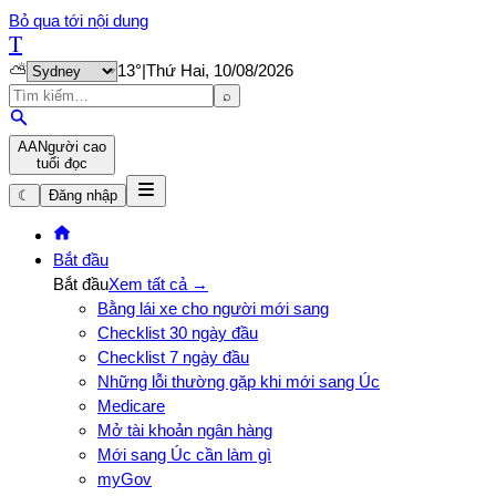
Bỏ qua tới nội dung
T
⛅
13
°
|
Thứ Hai, 10/08/2026
⌕
A
A
Người cao
tuổi đọc
☾
Đăng nhập
Bắt đầu
Bắt đầu
Xem tất cả →
Bằng lái xe cho người mới sang
Checklist 30 ngày đầu
Checklist 7 ngày đầu
Những lỗi thường gặp khi mới sang Úc
Medicare
Mở tài khoản ngân hàng
Mới sang Úc cần làm gì
myGov