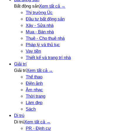
Bất động sản
Xem tất cả →
Thị trường Úc
Đầu tư bất động sản
Xây - Sửa nhà
Mua - Bán nhà
Thuê - Cho thuê nhà
Pháp lý và thủ tục
Vay tiền
Thiết kế và trang trí nhà
Giải trí
Giải trí
Xem tất cả →
Thể thao
Điện ảnh
Âm nhạc
Thời trang
Làm đẹp
Sách
Di trú
Di trú
Xem tất cả →
PR - Định cư