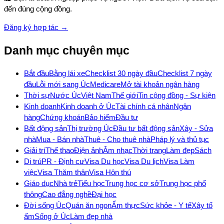
đến đúng cộng đồng.
Đăng ký hợp tác →
Danh mục chuyên mục
Bắt đầu
Bằng lái xe
Checklist 30 ngày đầu
Checklist 7 ngày
đầu
Lỗi mới sang Úc
Medicare
Mở tài khoản ngân hàng
Thời sự
Nước Úc
Việt Nam
Thế giới
Tin cộng đồng - Sự kiện
Kinh doanh
Kinh doanh ở Úc
Tài chính cá nhân
Ngân
hàng
Chứng khoán
Bảo hiểm
Đầu tư
Bất động sản
Thị trường Úc
Đầu tư bất động sản
Xây - Sửa
nhà
Mua - Bán nhà
Thuê - Cho thuê nhà
Pháp lý và thủ tục
Giải trí
Thể thao
Điện ảnh
Âm nhạc
Thời trang
Làm đẹp
Sách
Di trú
PR - Định cư
Visa Du học
Visa Du lịch
Visa Làm
việc
Visa Thăm thân
Visa Hôn thú
Giáo dục
Nhà trẻ
Tiểu học
Trung học cơ sở
Trung học phổ
thông
Cao đẳng nghề
Đại học
Đời sống Úc
Quán ăn ngon
Ẩm thực
Sức khỏe - Y tế
Xây tổ
ấm
Sống ở Úc
Làm đẹp nhà