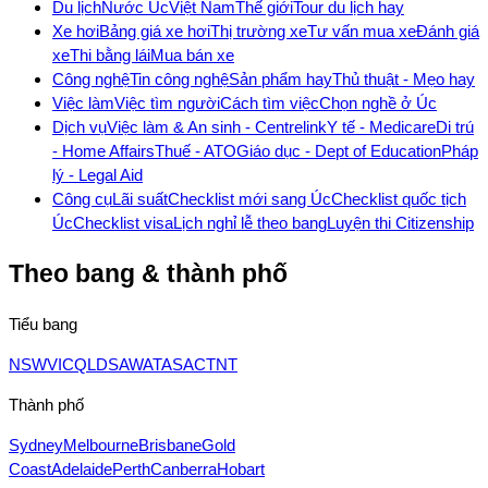
Du lịch
Nước Úc
Việt Nam
Thế giới
Tour du lịch hay
Xe hơi
Bảng giá xe hơi
Thị trường xe
Tư vấn mua xe
Đánh giá
xe
Thi bằng lái
Mua bán xe
Công nghệ
Tin công nghệ
Sản phẩm hay
Thủ thuật - Mẹo hay
Việc làm
Việc tìm người
Cách tìm việc
Chọn nghề ở Úc
Dịch vụ
Việc làm & An sinh - Centrelink
Y tế - Medicare
Di trú
- Home Affairs
Thuế - ATO
Giáo dục - Dept of Education
Pháp
lý - Legal Aid
Công cụ
Lãi suất
Checklist mới sang Úc
Checklist quốc tịch
Úc
Checklist visa
Lịch nghỉ lễ theo bang
Luyện thi Citizenship
Theo bang & thành phố
Tiểu bang
NSW
VIC
QLD
SA
WA
TAS
ACT
NT
Thành phố
Sydney
Melbourne
Brisbane
Gold
Coast
Adelaide
Perth
Canberra
Hobart