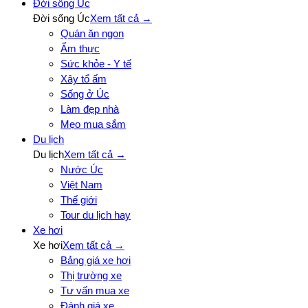
Đời sống Úc
Đời sống Úc
Xem tất cả →
Quán ăn ngon
Ẩm thực
Sức khỏe - Y tế
Xây tổ ấm
Sống ở Úc
Làm đẹp nhà
Mẹo mua sắm
Du lịch
Du lịch
Xem tất cả →
Nước Úc
Việt Nam
Thế giới
Tour du lịch hay
Xe hơi
Xe hơi
Xem tất cả →
Bảng giá xe hơi
Thị trường xe
Tư vấn mua xe
Đánh giá xe