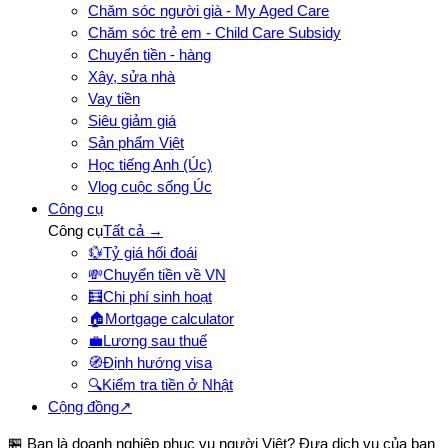
Chăm sóc người già - My Aged Care
Chăm sóc trẻ em - Child Care Subsidy
Chuyển tiền - hàng
Xây, sửa nhà
Vay tiền
Siêu giảm giá
Sản phẩm Việt
Học tiếng Anh (Úc)
Vlog cuộc sống Úc
Công cụ
Công cụ
Tất cả →
💱
Tỷ giá hối đoái
💸
Chuyển tiền về VN
🧮
Chi phí sinh hoạt
🏠
Mortgage calculator
💼
Lương sau thuế
🧭
Định hướng visa
🔍
Kiểm tra tiền ở Nhật
Cộng đồng
↗
🏪 Bạn là doanh nghiệp phục vụ người Việt? Đưa dịch vụ của bạn