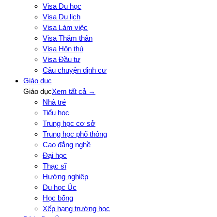
Visa Du học
Visa Du lịch
Visa Làm việc
Visa Thăm thân
Visa Hôn thú
Visa Đầu tư
Câu chuyện định cư
Giáo dục
Giáo dục
Xem tất cả →
Nhà trẻ
Tiểu học
Trung học cơ sở
Trung học phổ thông
Cao đẳng nghề
Đại học
Thạc sĩ
Hướng nghiệp
Du học Úc
Học bổng
Xếp hạng trường học