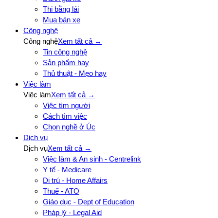
Thi bằng lái
Mua bán xe
Công nghệ
Công nghệ
Xem tất cả →
Tin công nghệ
Sản phẩm hay
Thủ thuật - Mẹo hay
Việc làm
Việc làm
Xem tất cả →
Việc tìm người
Cách tìm việc
Chọn nghề ở Úc
Dịch vụ
Dịch vụ
Xem tất cả →
Việc làm & An sinh - Centrelink
Y tế - Medicare
Di trú - Home Affairs
Thuế - ATO
Giáo dục - Dept of Education
Pháp lý - Legal Aid