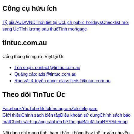
Công cụ hữu ích
Tỷ giá AUD/VND
Thời tiết tại Úc
Lịch public holidays
Checklist mới
sang Úc
Tính lương sau thuế
Tính mortgage
tintuc.com.au
Cổng thông tin người Việt tại Úc
Tòa soạn
:
contact@tintuc.com.au
Quảng cáo
:
ads@tintuc.com.au
Rao vặt & tuyển dụng
:
classifieds@tintuc.com.au
Theo dõi
TinTuc Úc
Facebook
YouTube
TikTok
Instagram
Zalo
Telegram
Giới thiệu
Chính sách biên tập
Điều khoản sử dụng
Chính sách bảo
mật
Chính sách quảng cáo
Liên hệ
Tác giả
Bài đã lưu
RSS
Sitemap
Nội dung chỉ mang tính tham khảo, không thay thế tư vấn chuyên