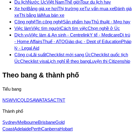
Du lịch
Nước Úc
Việt Nam
Thế giới
Tour du lịch hay
Xe hơi
Bảng giá xe hơi
Thị trường xe
Tư vấn mua xe
Đánh giá
xe
Thi bằng lái
Mua bán xe
Công nghệ
Tin công nghệ
Sản phẩm hay
Thủ thuật - Mẹo hay
Việc làm
Việc tìm người
Cách tìm việc
Chọn nghề ở Úc
Dịch vụ
Việc làm & An sinh - Centrelink
Y tế - Medicare
Di trú
- Home Affairs
Thuế - ATO
Giáo dục - Dept of Education
Pháp
lý - Legal Aid
Công cụ
Lãi suất
Checklist mới sang Úc
Checklist quốc tịch
Úc
Checklist visa
Lịch nghỉ lễ theo bang
Luyện thi Citizenship
Theo bang & thành phố
Tiểu bang
NSW
VIC
QLD
SA
WA
TAS
ACT
NT
Thành phố
Sydney
Melbourne
Brisbane
Gold
Coast
Adelaide
Perth
Canberra
Hobart