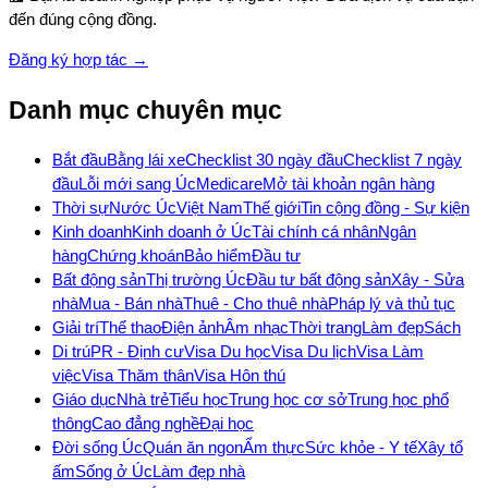
đến đúng cộng đồng.
Đăng ký hợp tác →
Danh mục chuyên mục
Bắt đầu
Bằng lái xe
Checklist 30 ngày đầu
Checklist 7 ngày
đầu
Lỗi mới sang Úc
Medicare
Mở tài khoản ngân hàng
Thời sự
Nước Úc
Việt Nam
Thế giới
Tin cộng đồng - Sự kiện
Kinh doanh
Kinh doanh ở Úc
Tài chính cá nhân
Ngân
hàng
Chứng khoán
Bảo hiểm
Đầu tư
Bất động sản
Thị trường Úc
Đầu tư bất động sản
Xây - Sửa
nhà
Mua - Bán nhà
Thuê - Cho thuê nhà
Pháp lý và thủ tục
Giải trí
Thể thao
Điện ảnh
Âm nhạc
Thời trang
Làm đẹp
Sách
Di trú
PR - Định cư
Visa Du học
Visa Du lịch
Visa Làm
việc
Visa Thăm thân
Visa Hôn thú
Giáo dục
Nhà trẻ
Tiểu học
Trung học cơ sở
Trung học phổ
thông
Cao đẳng nghề
Đại học
Đời sống Úc
Quán ăn ngon
Ẩm thực
Sức khỏe - Y tế
Xây tổ
ấm
Sống ở Úc
Làm đẹp nhà