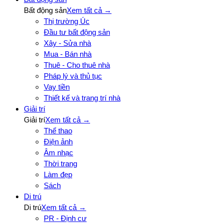
Bất động sản
Xem tất cả →
Thị trường Úc
Đầu tư bất động sản
Xây - Sửa nhà
Mua - Bán nhà
Thuê - Cho thuê nhà
Pháp lý và thủ tục
Vay tiền
Thiết kế và trang trí nhà
Giải trí
Giải trí
Xem tất cả →
Thể thao
Điện ảnh
Âm nhạc
Thời trang
Làm đẹp
Sách
Di trú
Di trú
Xem tất cả →
PR - Định cư