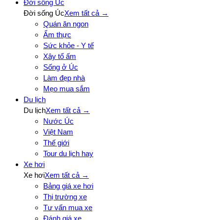
Đời sống Úc
Đời sống Úc
Xem tất cả →
Quán ăn ngon
Ẩm thực
Sức khỏe - Y tế
Xây tổ ấm
Sống ở Úc
Làm đẹp nhà
Mẹo mua sắm
Du lịch
Du lịch
Xem tất cả →
Nước Úc
Việt Nam
Thế giới
Tour du lịch hay
Xe hơi
Xe hơi
Xem tất cả →
Bảng giá xe hơi
Thị trường xe
Tư vấn mua xe
Đánh giá xe