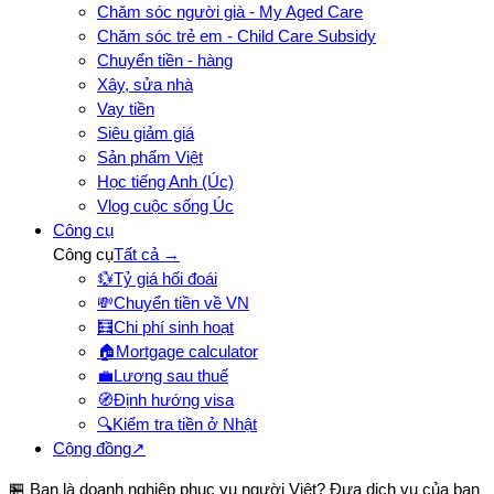
Chăm sóc người già - My Aged Care
Chăm sóc trẻ em - Child Care Subsidy
Chuyển tiền - hàng
Xây, sửa nhà
Vay tiền
Siêu giảm giá
Sản phẩm Việt
Học tiếng Anh (Úc)
Vlog cuộc sống Úc
Công cụ
Công cụ
Tất cả →
💱
Tỷ giá hối đoái
💸
Chuyển tiền về VN
🧮
Chi phí sinh hoạt
🏠
Mortgage calculator
💼
Lương sau thuế
🧭
Định hướng visa
🔍
Kiểm tra tiền ở Nhật
Cộng đồng
↗
🏪 Bạn là doanh nghiệp phục vụ người Việt? Đưa dịch vụ của bạn