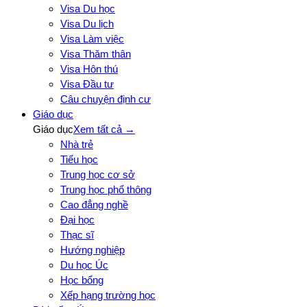
Visa Du học
Visa Du lịch
Visa Làm việc
Visa Thăm thân
Visa Hôn thú
Visa Đầu tư
Câu chuyện định cư
Giáo dục
Giáo dục
Xem tất cả →
Nhà trẻ
Tiểu học
Trung học cơ sở
Trung học phổ thông
Cao đẳng nghề
Đại học
Thạc sĩ
Hướng nghiệp
Du học Úc
Học bổng
Xếp hạng trường học