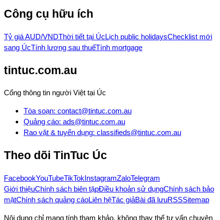
Công cụ hữu ích
Tỷ giá AUD/VND
Thời tiết tại Úc
Lịch public holidays
Checklist mới
sang Úc
Tính lương sau thuế
Tính mortgage
tintuc.com.au
Cổng thông tin người Việt tại Úc
Tòa soạn
:
contact@tintuc.com.au
Quảng cáo
:
ads@tintuc.com.au
Rao vặt & tuyển dụng
:
classifieds@tintuc.com.au
Theo dõi
TinTuc Úc
Facebook
YouTube
TikTok
Instagram
Zalo
Telegram
Giới thiệu
Chính sách biên tập
Điều khoản sử dụng
Chính sách bảo
mật
Chính sách quảng cáo
Liên hệ
Tác giả
Bài đã lưu
RSS
Sitemap
Nội dung chỉ mang tính tham khảo, không thay thế tư vấn chuyên