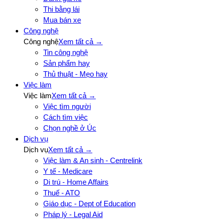
Thi bằng lái
Mua bán xe
Công nghệ
Công nghệ
Xem tất cả →
Tin công nghệ
Sản phẩm hay
Thủ thuật - Mẹo hay
Việc làm
Việc làm
Xem tất cả →
Việc tìm người
Cách tìm việc
Chọn nghề ở Úc
Dịch vụ
Dịch vụ
Xem tất cả →
Việc làm & An sinh - Centrelink
Y tế - Medicare
Di trú - Home Affairs
Thuế - ATO
Giáo dục - Dept of Education
Pháp lý - Legal Aid