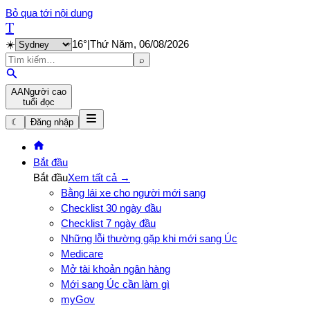
Bỏ qua tới nội dung
T
☀️
16
°
|
Thứ Năm, 06/08/2026
⌕
A
A
Người cao
tuổi đọc
☾
Đăng nhập
Bắt đầu
Bắt đầu
Xem tất cả →
Bằng lái xe cho người mới sang
Checklist 30 ngày đầu
Checklist 7 ngày đầu
Những lỗi thường gặp khi mới sang Úc
Medicare
Mở tài khoản ngân hàng
Mới sang Úc cần làm gì
myGov