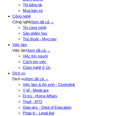
Thi bằng lái
Mua bán xe
Công nghệ
Công nghệ
Xem tất cả →
Tin công nghệ
Sản phẩm hay
Thủ thuật - Mẹo hay
Việc làm
Việc làm
Xem tất cả →
Việc tìm người
Cách tìm việc
Chọn nghề ở Úc
Dịch vụ
Dịch vụ
Xem tất cả →
Việc làm & An sinh - Centrelink
Y tế - Medicare
Di trú - Home Affairs
Thuế - ATO
Giáo dục - Dept of Education
Pháp lý - Legal Aid