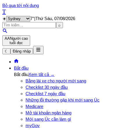
Bỏ qua tới nội dung
T
☀️
7
°
|
Thứ Sáu, 07/08/2026
⌕
A
A
Người cao
tuổi đọc
☾
Đăng nhập
Bắt đầu
Bắt đầu
Xem tất cả →
Bằng lái xe cho người mới sang
Checklist 30 ngày đầu
Checklist 7 ngày đầu
Những lỗi thường gặp khi mới sang Úc
Medicare
Mở tài khoản ngân hàng
Mới sang Úc cần làm gì
myGov