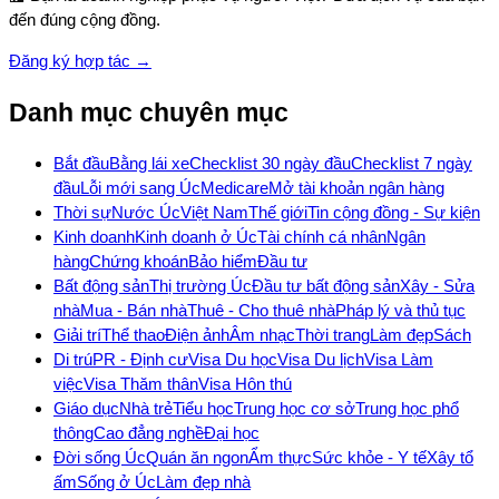
đến đúng cộng đồng.
Đăng ký hợp tác →
Danh mục chuyên mục
Bắt đầu
Bằng lái xe
Checklist 30 ngày đầu
Checklist 7 ngày
đầu
Lỗi mới sang Úc
Medicare
Mở tài khoản ngân hàng
Thời sự
Nước Úc
Việt Nam
Thế giới
Tin cộng đồng - Sự kiện
Kinh doanh
Kinh doanh ở Úc
Tài chính cá nhân
Ngân
hàng
Chứng khoán
Bảo hiểm
Đầu tư
Bất động sản
Thị trường Úc
Đầu tư bất động sản
Xây - Sửa
nhà
Mua - Bán nhà
Thuê - Cho thuê nhà
Pháp lý và thủ tục
Giải trí
Thể thao
Điện ảnh
Âm nhạc
Thời trang
Làm đẹp
Sách
Di trú
PR - Định cư
Visa Du học
Visa Du lịch
Visa Làm
việc
Visa Thăm thân
Visa Hôn thú
Giáo dục
Nhà trẻ
Tiểu học
Trung học cơ sở
Trung học phổ
thông
Cao đẳng nghề
Đại học
Đời sống Úc
Quán ăn ngon
Ẩm thực
Sức khỏe - Y tế
Xây tổ
ấm
Sống ở Úc
Làm đẹp nhà