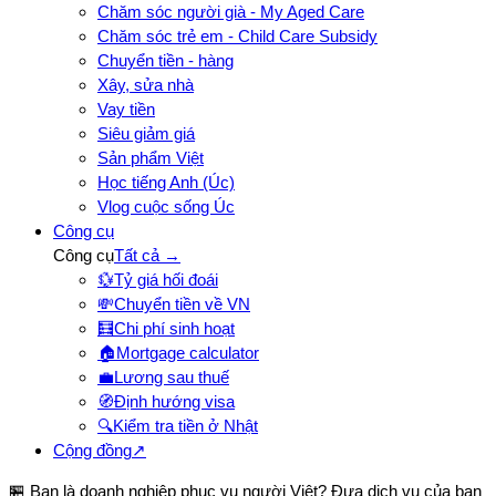
Chăm sóc người già - My Aged Care
Chăm sóc trẻ em - Child Care Subsidy
Chuyển tiền - hàng
Xây, sửa nhà
Vay tiền
Siêu giảm giá
Sản phẩm Việt
Học tiếng Anh (Úc)
Vlog cuộc sống Úc
Công cụ
Công cụ
Tất cả →
💱
Tỷ giá hối đoái
💸
Chuyển tiền về VN
🧮
Chi phí sinh hoạt
🏠
Mortgage calculator
💼
Lương sau thuế
🧭
Định hướng visa
🔍
Kiểm tra tiền ở Nhật
Cộng đồng
↗
🏪 Bạn là doanh nghiệp phục vụ người Việt? Đưa dịch vụ của bạn