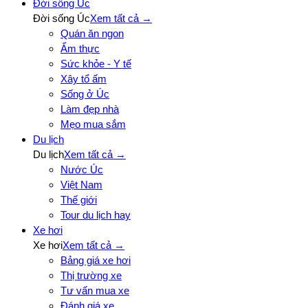
Đời sống Úc
Đời sống Úc
Xem tất cả →
Quán ăn ngon
Ẩm thực
Sức khỏe - Y tế
Xây tổ ấm
Sống ở Úc
Làm đẹp nhà
Mẹo mua sắm
Du lịch
Du lịch
Xem tất cả →
Nước Úc
Việt Nam
Thế giới
Tour du lịch hay
Xe hơi
Xe hơi
Xem tất cả →
Bảng giá xe hơi
Thị trường xe
Tư vấn mua xe
Đánh giá xe