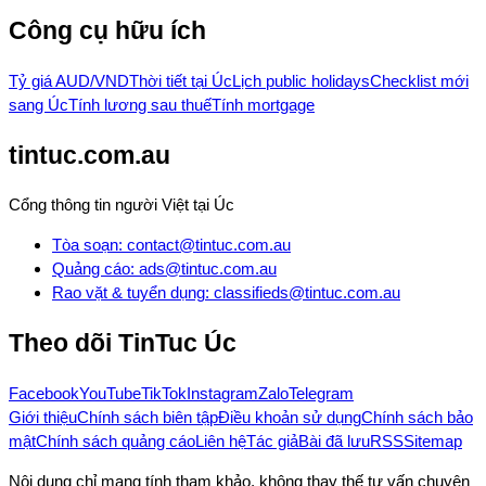
Công cụ hữu ích
Tỷ giá AUD/VND
Thời tiết tại Úc
Lịch public holidays
Checklist mới
sang Úc
Tính lương sau thuế
Tính mortgage
tintuc.com.au
Cổng thông tin người Việt tại Úc
Tòa soạn
:
contact@tintuc.com.au
Quảng cáo
:
ads@tintuc.com.au
Rao vặt & tuyển dụng
:
classifieds@tintuc.com.au
Theo dõi
TinTuc Úc
Facebook
YouTube
TikTok
Instagram
Zalo
Telegram
Giới thiệu
Chính sách biên tập
Điều khoản sử dụng
Chính sách bảo
mật
Chính sách quảng cáo
Liên hệ
Tác giả
Bài đã lưu
RSS
Sitemap
Nội dung chỉ mang tính tham khảo, không thay thế tư vấn chuyên