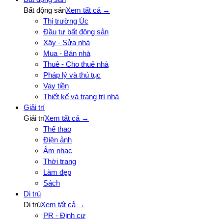
Bất động sản
Xem tất cả →
Thị trường Úc
Đầu tư bất động sản
Xây - Sửa nhà
Mua - Bán nhà
Thuê - Cho thuê nhà
Pháp lý và thủ tục
Vay tiền
Thiết kế và trang trí nhà
Giải trí
Giải trí
Xem tất cả →
Thể thao
Điện ảnh
Âm nhạc
Thời trang
Làm đẹp
Sách
Di trú
Di trú
Xem tất cả →
PR - Định cư