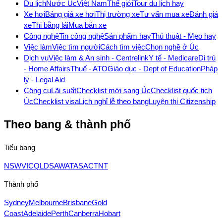
Du lịch
Nước Úc
Việt Nam
Thế giới
Tour du lịch hay
Xe hơi
Bảng giá xe hơi
Thị trường xe
Tư vấn mua xe
Đánh giá
xe
Thi bằng lái
Mua bán xe
Công nghệ
Tin công nghệ
Sản phẩm hay
Thủ thuật - Mẹo hay
Việc làm
Việc tìm người
Cách tìm việc
Chọn nghề ở Úc
Dịch vụ
Việc làm & An sinh - Centrelink
Y tế - Medicare
Di trú
- Home Affairs
Thuế - ATO
Giáo dục - Dept of Education
Pháp
lý - Legal Aid
Công cụ
Lãi suất
Checklist mới sang Úc
Checklist quốc tịch
Úc
Checklist visa
Lịch nghỉ lễ theo bang
Luyện thi Citizenship
Theo bang & thành phố
Tiểu bang
NSW
VIC
QLD
SA
WA
TAS
ACT
NT
Thành phố
Sydney
Melbourne
Brisbane
Gold
Coast
Adelaide
Perth
Canberra
Hobart