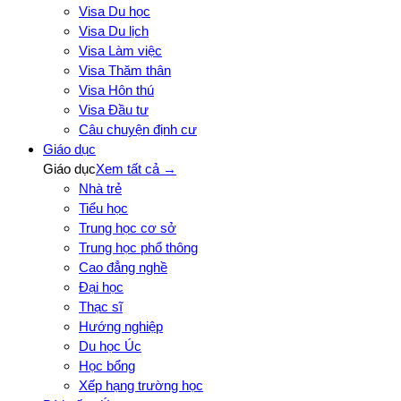
Visa Du học
Visa Du lịch
Visa Làm việc
Visa Thăm thân
Visa Hôn thú
Visa Đầu tư
Câu chuyện định cư
Giáo dục
Giáo dục
Xem tất cả →
Nhà trẻ
Tiểu học
Trung học cơ sở
Trung học phổ thông
Cao đẳng nghề
Đại học
Thạc sĩ
Hướng nghiệp
Du học Úc
Học bổng
Xếp hạng trường học