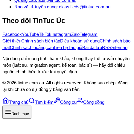
Quảng cáo
:
ads@tintuc.com.au
Rao vặt & tuyển dụng
:
classifieds@tintuc.com.au
Theo dõi
TinTuc Úc
Facebook
YouTube
TikTok
Instagram
Zalo
Telegram
Giới thiệu
Chính sách biên tập
Điều khoản sử dụng
Chính sách bảo
mật
Chính sách quảng cáo
Liên hệ
Tác giả
Bài đã lưu
RSS
Sitemap
Nội dung chỉ mang tính tham khảo, không thay thế tư vấn chuyên
môn (luật sư, migration agent, kế toán, bác sĩ) — hãy đối chiếu
nguồn chính thức trước khi quyết định.
©
2026
tintuc.com.au
. All rights reserved. Không sao chép, đăng
lại khi chưa có sự đồng ý bằng văn bản.
Trang chủ
Tìm kiếm
Công cụ
Cộng đồng
Danh mục