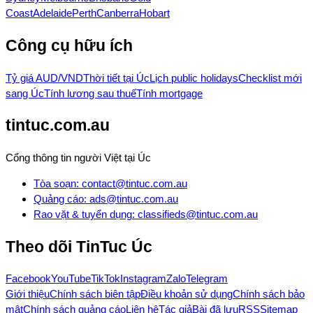
Coast
Adelaide
Perth
Canberra
Hobart
Công cụ hữu ích
Tỷ giá AUD/VND
Thời tiết tại Úc
Lịch public holidays
Checklist mới
sang Úc
Tính lương sau thuế
Tính mortgage
tintuc.com.au
Cổng thông tin người Việt tại Úc
Tòa soạn
:
contact@tintuc.com.au
Quảng cáo
:
ads@tintuc.com.au
Rao vặt & tuyển dụng
:
classifieds@tintuc.com.au
Theo dõi
TinTuc Úc
Facebook
YouTube
TikTok
Instagram
Zalo
Telegram
Giới thiệu
Chính sách biên tập
Điều khoản sử dụng
Chính sách bảo
mật
Chính sách quảng cáo
Liên hệ
Tác giả
Bài đã lưu
RSS
Sitemap