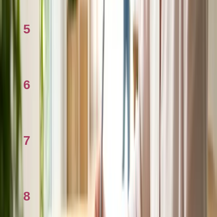
Centrelink & trợ cấp là gì? Giải thích 2026
5
Cách khai thuế tại Úc 2026 từng bước qua
myTax
6
Mua sắm online tại Úc: Amazon AU, eBay,
Catch và bảo vệ
7
Thủ tướng Albanese bảo vệ chính sách thuế
nhà ở, chỉ trích phe đối lập
8