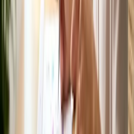
Ban biên tập TinTuc
Ban biên tập
Đội ngũ biên tập TinTuc Global — nội dung kiểm chứng với nguồn
chính thức
Đội ngũ biên tập TinTuc Global — nội dung được kiểm chứng với
nguồn chính thức và cập nhật thường xuyên.
Xem tất cả bài →
Quy trình biên tập
Còn thắc mắc về chủ đề này
ở Úc
?
Gửi câu hỏi ngắn gọn, chúng tôi trả lời qua email — không phải
đăng ký nhận bản tin.
Gửi câu hỏi