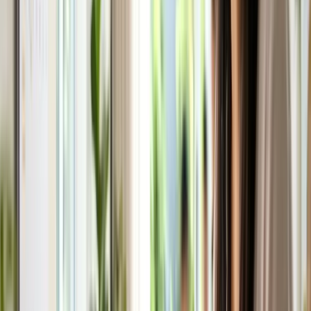
Xem trước lịch nghỉ lễ cả năm của bang mình ngay từ
đầu năm để xác định các cơ hội "cầu nối" tốt nhất, đặt
phép sớm với công ty (tránh trùng với đồng nghiệp
khác cũng muốn nghỉ cùng thời điểm) và đặt vé máy
bay/khách sạn sớm để có giá tốt hơn.
Lưu ý khi xin nghỉ phép quanh dịp lễ
Nhiều công ty có chính sách ưu tiên xin nghỉ theo
thứ tự đăng ký (first come, first served) vào các
dịp lễ phổ biến — nên đăng ký sớm.
Kiểm tra chính sách công ty về số ngày phép tối
đa được nghỉ liên tục một lần.
Cân nhắc dùng ngày phép không lương (nếu công
ty cho phép) nếu đã hết ngày phép năm nhưng