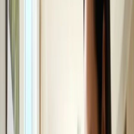
Bất động sản
Xem tất cả →
Thị trường Úc
Đầu tư bất động sản
Xây - Sửa nhà
Mua - Bán nhà
Thuê - Cho thuê nhà
Pháp lý và thủ tục
Vay tiền
Thiết kế và trang trí nhà
Giải trí
Giải trí
Xem tất cả →
Thể thao
Điện ảnh
Âm nhạc
Thời trang
Làm đẹp
Sách
Di trú
Di trú
Xem tất cả →
PR - Định cư