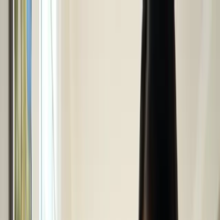
Bỏ qua tới nội dung
T
⛅
8
°
|
Chủ Nhật, 09/08/2026
⌕
A
A
Người cao
tuổi đọc
☾
Đăng nhập
Bắt đầu
Bắt đầu
Xem tất cả →
Bằng lái xe cho người mới sang
Checklist 30 ngày đầu
Checklist 7 ngày đầu
Những lỗi thường gặp khi mới sang Úc
Medicare
Mở tài khoản ngân hàng
Mới sang Úc cần làm gì
myGov