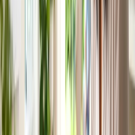
hưởng thu nhập tạm thời.
Chia sẻ:
Facebook
Zalo
X
Copy link
☆ Lưu bài
#
nghi-phep
#
lich-nghi-le-uc
#
ke-hoach-nghi
Cẩm nang miễn phí
Cẩm nang sinh sống tại Úc cho người Việt
Nhận checklist và hướng dẫn thực tế theo chủ đề bạn đang đọc.
Nhận ngay
Đọc tiếp
Ngày nghỉ lễ công cộng ở Úc khác nhau giữa các bang
→
Trong bài này
Nguyên tắc "cầu nối" ngày nghỉ
Lên kế hoạch từ đầu năm
Lưu ý khi xin nghỉ phép quanh dịp lễ
Câu hỏi thường gặp
Ngày phép năm có được cộng dồn qua các năm không?