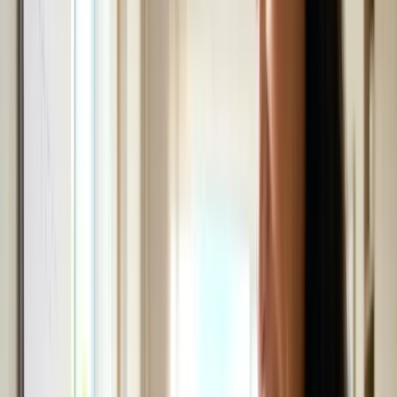
Thi bằng lái
Mua bán xe
Công nghệ
Công nghệ
Xem tất cả →
Tin công nghệ
Sản phẩm hay
Thủ thuật - Mẹo hay
Việc làm
Việc làm
Xem tất cả →
Việc tìm người
Cách tìm việc
Chọn nghề ở Úc
Dịch vụ
Dịch vụ
Xem tất cả →
Việc làm & An sinh - Centrelink
Y tế - Medicare
Di trú - Home Affairs
Thuế - ATO
Giáo dục - Dept of Education
Pháp lý - Legal Aid