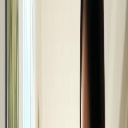
SIM & Internet
TFN - Mã số thuế
Thuê nhà lần đầu
Tìm bác sĩ GP
Thời sự
Thời sự
Xem tất cả →
Nước Úc
Việt Nam
Thế giới
Tin cộng đồng - Sự kiện
Kinh doanh
Kinh doanh
Xem tất cả →
Kinh doanh ở Úc
Tài chính cá nhân
Ngân hàng
Chứng khoán
Bảo hiểm
Đầu tư
Sản phẩm Úc tốt
Người Việt thành đạt
Bất động sản