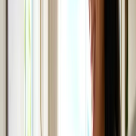
Chăm sóc người già - My Aged Care
Chăm sóc trẻ em - Child Care Subsidy
Chuyển tiền - hàng
Xây, sửa nhà
Vay tiền
Siêu giảm giá
Sản phẩm Việt
Học tiếng Anh (Úc)
Vlog cuộc sống Úc
Công cụ
Công cụ
Tất cả →
💱
Tỷ giá hối đoái
💸
Chuyển tiền về VN
🧮
Chi phí sinh hoạt
🏠
Mortgage calculator
💼
Lương sau thuế
🧭
Định hướng visa
🔍
Kiểm tra tiền ở Nhật
Cộng đồng
↗
Trang chủ
›
Công cụ
›
Lịch nghỉ lễ theo bang