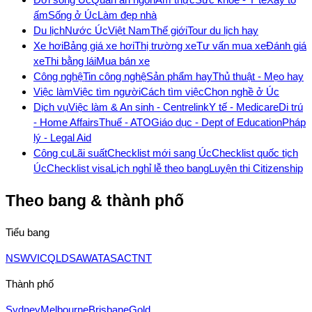
ấm
Sống ở Úc
Làm đẹp nhà
Du lịch
Nước Úc
Việt Nam
Thế giới
Tour du lịch hay
Xe hơi
Bảng giá xe hơi
Thị trường xe
Tư vấn mua xe
Đánh giá
xe
Thi bằng lái
Mua bán xe
Công nghệ
Tin công nghệ
Sản phẩm hay
Thủ thuật - Mẹo hay
Việc làm
Việc tìm người
Cách tìm việc
Chọn nghề ở Úc
Dịch vụ
Việc làm & An sinh - Centrelink
Y tế - Medicare
Di trú
- Home Affairs
Thuế - ATO
Giáo dục - Dept of Education
Pháp
lý - Legal Aid
Công cụ
Lãi suất
Checklist mới sang Úc
Checklist quốc tịch
Úc
Checklist visa
Lịch nghỉ lễ theo bang
Luyện thi Citizenship
Theo bang & thành phố
Tiểu bang
NSW
VIC
QLD
SA
WA
TAS
ACT
NT
Thành phố
Sydney
Melbourne
Brisbane
Gold