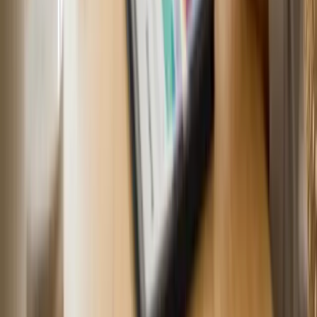
Lịch nghỉ lễ theo bang
•
05/07/2026
Ngày nghỉ lễ công cộng ở Úc khác nhau giữa các
bang
Ngoài các ngày lễ quốc gia chung, mỗi bang Úc có thêm ngày
nghỉ lễ riêng cần lưu ý.