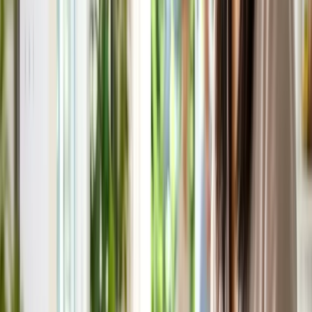
vẫn muốn có kỳ nghỉ dài hơn.
Câu hỏi thường gặp
Ngày phép năm có được cộng dồn qua các
năm không?
Tuỳ chính sách công ty và loại hình lao động, nhiều
nơi cho phép cộng dồn (carry over) một phần ngày
phép chưa dùng sang năm sau, nhưng có thể có giới
hạn tối đa.
Có nên xin nghỉ phép không lương để có kỳ
nghỉ dài hơn không?
Tuỳ hoàn cảnh tài chính cá nhân và chính sách công
ty, cần cân nhắc kỹ giữa lợi ích kỳ nghỉ dài và ảnh