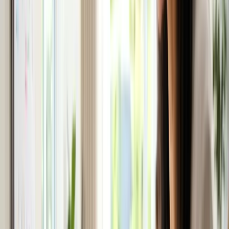
Cỡ chữ:
A−
A+
🖶 In
☆ Lưu bài
Chia sẻ:
Facebook
Zalo
X
Copy link
Mục lục bài viết
Biết cách kết hợp ngày phép năm (annual leave) với
ngày lễ công cộng giúp bạn có những kỳ nghỉ dài mà
không cần dùng quá nhiều ngày phép quý giá.
Nguyên tắc "cầu nối" ngày nghỉ
Khi một ngày lễ rơi vào thứ Ba hoặc thứ Năm, chỉ cần
xin nghỉ thêm một ngày liền kề (thứ Hai trước đó hoặc
thứ Sáu sau đó) là có được kỳ nghỉ 4 ngày liên tục
thay vì chỉ 1 ngày lễ đơn lẻ.
Lên kế hoạch từ đầu năm