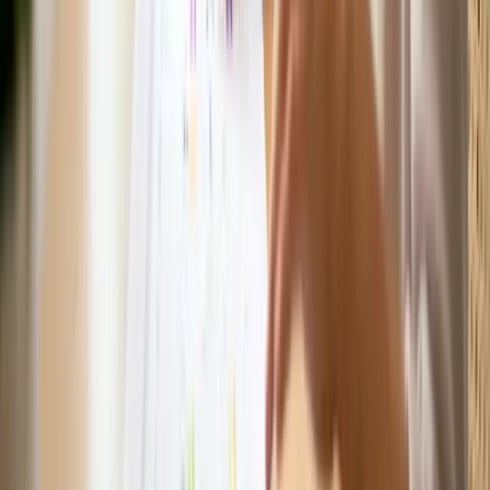
Ý kiến bạn đọc
Quan tâm nhất
Mới nhất
Gửi
Bạn cần đăng nhập để gửi bình luận — bấm Gửi sẽ hiện cửa sổ
đăng nhập.
Chưa có bình luận nào — hãy là người đầu tiên chia sẻ ý kiến.
Bước tiếp theo của bạn
💱
Xem tỷ giá hôm nay
🧮
Tính chi phí sinh hoạt
Có câu hỏi hoặc muốn chia sẻ kinh nghiệm?
Thảo luận cùng cộng đồng người Việt
tại Úc
— hỏi đáp, kết nối và
học hỏi từ người đi trước.