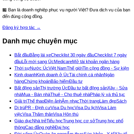
🏪 Bạn là doanh nghiệp phục vụ người Việt? Đưa dịch vụ của bạn
đến đúng cộng đồng.
Đăng ký hợp tác →
Danh mục chuyên mục
Bắt đầu
Bằng lái xe
Checklist 30 ngày đầu
Checklist 7 ngày
đầu
Lỗi mới sang Úc
Medicare
Mở tài khoản ngân hàng
Thời sự
Nước Úc
Việt Nam
Thế giới
Tin cộng đồng - Sự kiện
Kinh doanh
Kinh doanh ở Úc
Tài chính cá nhân
Ngân
hàng
Chứng khoán
Bảo hiểm
Đầu tư
Bất động sản
Thị trường Úc
Đầu tư bất động sản
Xây - Sửa
nhà
Mua - Bán nhà
Thuê - Cho thuê nhà
Pháp lý và thủ tục
Giải trí
Thể thao
Điện ảnh
Âm nhạc
Thời trang
Làm đẹp
Sách
Di trú
PR - Định cư
Visa Du học
Visa Du lịch
Visa Làm
việc
Visa Thăm thân
Visa Hôn thú
Giáo dục
Nhà trẻ
Tiểu học
Trung học cơ sở
Trung học phổ
thông
Cao đẳng nghề
Đại học
Đời sống Úc
Quán ăn ngon
Ẩm thực
Sức khỏe - Y tế
Xây tổ