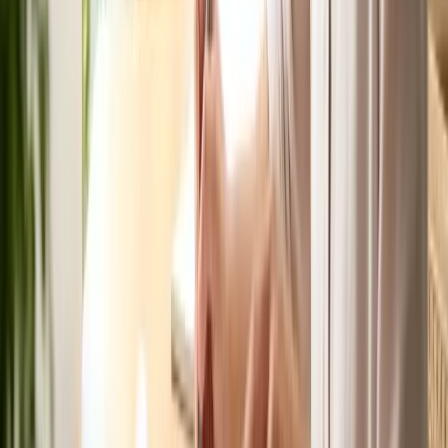
Tính thuế thu nhập ở Úc: Giải đáp thắc mắc
2026
Cẩm nang miễn phí
Cẩm nang sinh sống tại Úc cho người Việt
Nhận checklist và hướng dẫn thực tế theo chủ đề bạn đang đọc.
Nhận ngay