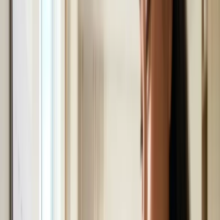
Đời sống Úc
Đời sống Úc
Xem tất cả →
Quán ăn ngon
Ẩm thực
Sức khỏe - Y tế
Xây tổ ấm
Sống ở Úc
Làm đẹp nhà
Mẹo mua sắm
Du lịch
Du lịch
Xem tất cả →
Nước Úc
Việt Nam
Thế giới
Tour du lịch hay
Xe hơi
Xe hơi
Xem tất cả →
Bảng giá xe hơi
Thị trường xe
Tư vấn mua xe
Đánh giá xe