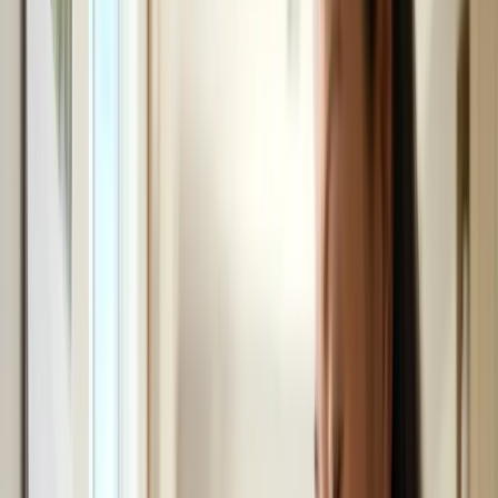
Visa Du học
Visa Du lịch
Visa Làm việc
Visa Thăm thân
Visa Hôn thú
Visa Đầu tư
Câu chuyện định cư
Giáo dục
Giáo dục
Xem tất cả →
Nhà trẻ
Tiểu học
Trung học cơ sở
Trung học phổ thông
Cao đẳng nghề
Đại học
Thạc sĩ
Hướng nghiệp
Du học Úc
Học bổng
Xếp hạng trường học