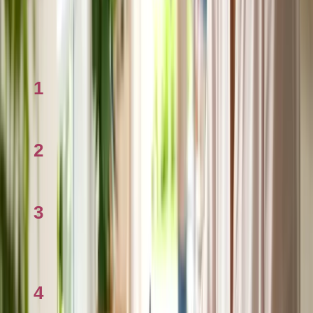
Có nên xin nghỉ phép không lương để có kỳ nghỉ dài hơn
không?
Xem nhiều
1
Checklist Bảo lãnh cha mẹ sang Úc 2026
2
Stamp Duty là gì? Giải thích 2026
3
Tính mortgage ở Úc 2026: Công cụ và cách
dùng
4