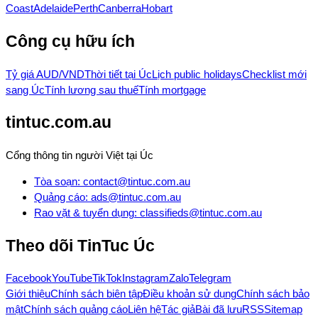
Coast
Adelaide
Perth
Canberra
Hobart
Công cụ hữu ích
Tỷ giá AUD/VND
Thời tiết tại Úc
Lịch public holidays
Checklist mới
sang Úc
Tính lương sau thuế
Tính mortgage
tintuc.com.au
Cổng thông tin người Việt tại Úc
Tòa soạn
:
contact@tintuc.com.au
Quảng cáo
:
ads@tintuc.com.au
Rao vặt & tuyển dụng
:
classifieds@tintuc.com.au
Theo dõi
TinTuc Úc
Facebook
YouTube
TikTok
Instagram
Zalo
Telegram
Giới thiệu
Chính sách biên tập
Điều khoản sử dụng
Chính sách bảo
mật
Chính sách quảng cáo
Liên hệ
Tác giả
Bài đã lưu
RSS
Sitemap