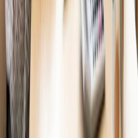
Việc làm & An sinh - Centrelink
Centrelink 2026: Người Việt ở Úc có thể nhận
những khoản trợ cấp nào?
Bản đồ trợ cấp Centrelink cho từng hoàn cảnh: gia đình có con
(FTB), thất nghiệp (JobSeeker), người cao tuổi (Age Pension),
sinh viên (Youth Allowance) — điều kiện cư trú và thời gian chờ
với người mới có PR.