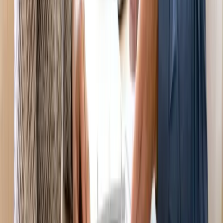
Ban biên tập TinTuc
Ban biên tập
Đội ngũ biên tập TinTuc Global — nội dung kiểm chứng với nguồn
chính thức
Đội ngũ biên tập TinTuc Global — nội dung được kiểm chứng với
nguồn chính thức và cập nhật thường xuyên.
Xem tất cả bài →
Quy trình biên tập
Còn thắc mắc về chủ đề này
ở Úc
?
Gửi câu hỏi ngắn gọn, chúng tôi trả lời qua email — không phải
đăng ký nhận bản tin.
Gửi câu hỏi
Ý kiến bạn đọc