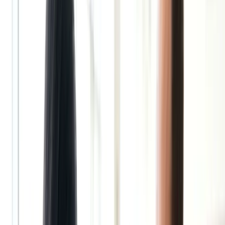
Visa Du học
Visa Du lịch
Visa Làm việc
Visa Thăm thân
Visa Hôn thú
Visa Đầu tư
Câu chuyện định cư
Giáo dục
Giáo dục
Xem tất cả →
Nhà trẻ
Tiểu học
Trung học cơ sở
Trung học phổ thông
Cao đẳng nghề
Đại học
Thạc sĩ
Hướng nghiệp
Du học Úc
Học bổng
Xếp hạng trường học