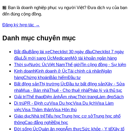
🏪 Bạn là doanh nghiệp phục vụ người Việt? Đưa dịch vụ của bạn
đến đúng cộng đồng.
Đăng ký hợp tác →
Danh mục chuyên mục
Bắt đầu
Bằng lái xe
Checklist 30 ngày đầu
Checklist 7 ngày
đầu
Lỗi mới sang Úc
Medicare
Mở tài khoản ngân hàng
Thời sự
Nước Úc
Việt Nam
Thế giới
Tin cộng đồng - Sự kiện
Kinh doanh
Kinh doanh ở Úc
Tài chính cá nhân
Ngân
hàng
Chứng khoán
Bảo hiểm
Đầu tư
Bất động sản
Thị trường Úc
Đầu tư bất động sản
Xây - Sửa
nhà
Mua - Bán nhà
Thuê - Cho thuê nhà
Pháp lý và thủ tục
Giải trí
Thể thao
Điện ảnh
Âm nhạc
Thời trang
Làm đẹp
Sách
Di trú
PR - Định cư
Visa Du học
Visa Du lịch
Visa Làm
việc
Visa Thăm thân
Visa Hôn thú
Giáo dục
Nhà trẻ
Tiểu học
Trung học cơ sở
Trung học phổ
thông
Cao đẳng nghề
Đại học
Đời sống Úc
Quán ăn ngon
Ẩm thực
Sức khỏe - Y tế
Xây tổ