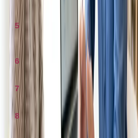
Thủ tướng Albanese bảo vệ chính sách thuế
nhà ở, chỉ trích phe đối lập
5
Tính thuế thu nhập ở Úc: Giải đáp thắc mắc
2026
6
Checklist đấu giá nhà 2026: Các việc cần làm
7
So sánh cách khai thuế ATO ở Úc 2026
8
Cách khai thuế tại Úc 2026 từng bước qua
myTax