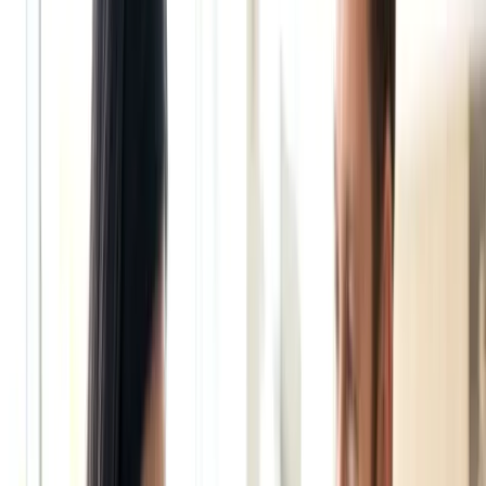
Đời sống Úc
Đời sống Úc
Xem tất cả →
Quán ăn ngon
Ẩm thực
Sức khỏe - Y tế
Xây tổ ấm
Sống ở Úc
Làm đẹp nhà
Mẹo mua sắm
Du lịch
Du lịch
Xem tất cả →
Nước Úc
Việt Nam
Thế giới
Tour du lịch hay
Xe hơi
Xe hơi
Xem tất cả →
Bảng giá xe hơi
Thị trường xe
Tư vấn mua xe
Đánh giá xe