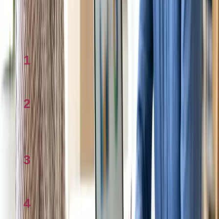
Ước tính sai thu nhập có sao không?
Có thể nhận FTB dưới dạng trả gộp cuối năm không?
Xem nhiều
1
Checklist Bảo lãnh cha mẹ sang Úc 2026
2
Tính mortgage ở Úc 2026: Công cụ và cách
dùng
3
Centrelink & trợ cấp là gì? Giải thích 2026
4