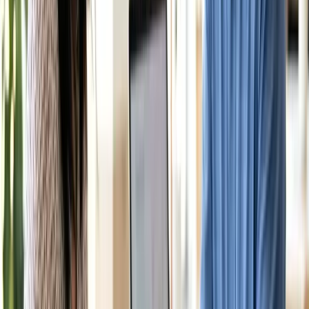
giấy khai sinh con, bằng chứng thu nhập ước tính, và
cập nhật lại khi thu nhập thay đổi trong năm để tránh
nợ Centrelink (overpayment) khi quyết toán cuối năm
tài chính.
Câu hỏi thường gặp
Ước tính sai thu nhập có sao không?
Có — nếu thu nhập thực tế cao hơn ước tính, bạn có
thể phải hoàn trả phần chênh lệch sau khi Centrelink
đối chiếu với ATO cuối năm tài chính.
Có thể nhận FTB dưới dạng trả gộp cuối năm
không?
Có, bạn có thể chọn nhận theo kỳ (fortnightly) hoặc