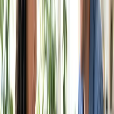
Family Tax Benefit ở Úc: Điều kiện
và cách nộp hồ sơ
Guide
1
phút đọc
Cập nhật
05/07/2026
ℹ️ Chính sách và con số trong bài có thể thay đổi theo thời gian —
hãy đối chiếu nguồn chính thức trước khi quyết định.
Gia đình có con nhỏ ở Úc nên biết Family Tax
Benefit Part A và B để không bỏ lỡ khoản hỗ trợ.
Trả lời nhanh
Family Tax Benefit (FTB) gồm Part A (theo số con và thu nhập gia
đình) và Part B (hỗ trợ thêm cho gia đình một thu nhập hoặc
cha/mẹ đơn thân). Cần là thường trú nhân/công dân đủ điều kiện
cư trú, con dưới 15-19 tuổi tuỳ trường hợp đang đi học, và nộp hồ
sơ qua Centrelink/myGov kèm ước tính thu nhập cả năm.