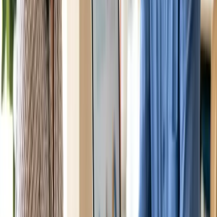
gộp lại một lần sau khi nộp tờ khai thuế.
Chia sẻ:
Facebook
Zalo
X
Copy link
☆ Lưu bài
#
centrelink
#
family-tax-benefit
#
tre-em
Cẩm nang miễn phí
Cẩm nang tìm dịch vụ người Việt uy tín
Nhận danh bạ dịch vụ uy tín theo thành phố của bạn.
Nhận ngay
Đọc tiếp
Centrelink 2026: Người Việt ở Úc có thể nhận những
khoản trợ cấp nào?
→
Trong bài này
Part A và Part B khác nhau thế nào
Điều kiện cần đáp ứng
Cách nộp hồ sơ
Câu hỏi thường gặp