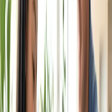
Chăm sóc người già - My Aged Care
Chăm sóc trẻ em - Child Care Subsidy
Chuyển tiền - hàng
Xây, sửa nhà
Vay tiền
Siêu giảm giá
Sản phẩm Việt
Học tiếng Anh (Úc)
Vlog cuộc sống Úc
Công cụ
Công cụ
Tất cả →
💱
Tỷ giá hối đoái
💸
Chuyển tiền về VN
🧮
Chi phí sinh hoạt
🏠
Mortgage calculator
💼
Lương sau thuế
🧭
Định hướng visa
🔍
Kiểm tra tiền ở Nhật
Cộng đồng
↗
Trang chủ
›
Dịch vụ
›
Việc làm & An sinh - Centrelink