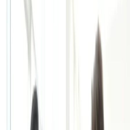
SIM & Internet
TFN - Mã số thuế
Thuê nhà lần đầu
Tìm bác sĩ GP
Thời sự
Thời sự
Xem tất cả →
Nước Úc
Việt Nam
Thế giới
Tin cộng đồng - Sự kiện
Kinh doanh
Kinh doanh
Xem tất cả →
Kinh doanh ở Úc
Tài chính cá nhân
Ngân hàng
Chứng khoán
Bảo hiểm
Đầu tư
Sản phẩm Úc tốt
Người Việt thành đạt
Bất động sản