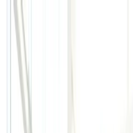
Bỏ qua tới nội dung
T
☀️
15
°
|
Thứ Năm, 06/08/2026
⌕
A
A
Người cao
tuổi đọc
☾
Đăng nhập
Bắt đầu
Bắt đầu
Xem tất cả →
Bằng lái xe cho người mới sang
Checklist 30 ngày đầu
Checklist 7 ngày đầu
Những lỗi thường gặp khi mới sang Úc
Medicare
Mở tài khoản ngân hàng
Mới sang Úc cần làm gì
myGov