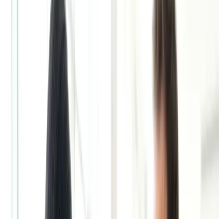
Bất động sản
Xem tất cả →
Thị trường Úc
Đầu tư bất động sản
Xây - Sửa nhà
Mua - Bán nhà
Thuê - Cho thuê nhà
Pháp lý và thủ tục
Vay tiền
Thiết kế và trang trí nhà
Giải trí
Giải trí
Xem tất cả →
Thể thao
Điện ảnh
Âm nhạc
Thời trang
Làm đẹp
Sách
Di trú
Di trú
Xem tất cả →
PR - Định cư