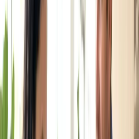
Thi bằng lái
Mua bán xe
Công nghệ
Công nghệ
Xem tất cả →
Tin công nghệ
Sản phẩm hay
Thủ thuật - Mẹo hay
Việc làm
Việc làm
Xem tất cả →
Việc tìm người
Cách tìm việc
Chọn nghề ở Úc
Dịch vụ
Dịch vụ
Xem tất cả →
Việc làm & An sinh - Centrelink
Y tế - Medicare
Di trú - Home Affairs
Thuế - ATO
Giáo dục - Dept of Education
Pháp lý - Legal Aid