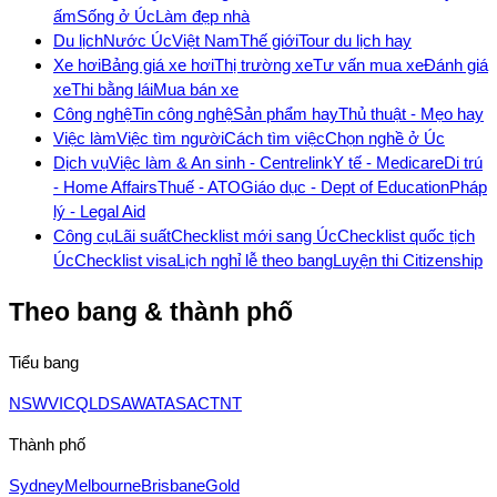
ấm
Sống ở Úc
Làm đẹp nhà
Du lịch
Nước Úc
Việt Nam
Thế giới
Tour du lịch hay
Xe hơi
Bảng giá xe hơi
Thị trường xe
Tư vấn mua xe
Đánh giá
xe
Thi bằng lái
Mua bán xe
Công nghệ
Tin công nghệ
Sản phẩm hay
Thủ thuật - Mẹo hay
Việc làm
Việc tìm người
Cách tìm việc
Chọn nghề ở Úc
Dịch vụ
Việc làm & An sinh - Centrelink
Y tế - Medicare
Di trú
- Home Affairs
Thuế - ATO
Giáo dục - Dept of Education
Pháp
lý - Legal Aid
Công cụ
Lãi suất
Checklist mới sang Úc
Checklist quốc tịch
Úc
Checklist visa
Lịch nghỉ lễ theo bang
Luyện thi Citizenship
Theo bang & thành phố
Tiểu bang
NSW
VIC
QLD
SA
WA
TAS
ACT
NT
Thành phố
Sydney
Melbourne
Brisbane
Gold