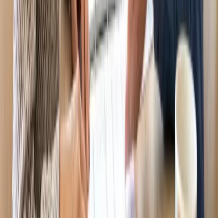
Quan tâm nhất
Mới nhất
Gửi
Bạn cần đăng nhập để gửi bình luận — bấm Gửi sẽ hiện cửa sổ
đăng nhập.
Chưa có bình luận nào — hãy là người đầu tiên chia sẻ ý kiến.
Bước tiếp theo của bạn
💱
Xem tỷ giá hôm nay
🧮
Tính chi phí sinh hoạt
Có câu hỏi hoặc muốn chia sẻ kinh nghiệm?
Thảo luận cùng cộng đồng người Việt
tại Úc
— hỏi đáp, kết nối và
học hỏi từ người đi trước.
Tham gia cộng đồng →