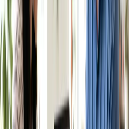
con nhỏ nhất.
Điều kiện cần đáp ứng
Là thường trú nhân/công dân Úc hoặc đáp ứng
điều kiện cư trú theo quy định.
Con phải sống cùng bạn ít nhất một phần thời
gian và đang đi học/chăm sóc phù hợp độ tuổi.
Thu nhập hộ gia đình dưới ngưỡng quy định
(ngưỡng thay đổi theo năm tài chính) — nên ước
tính thu nhập cẩn thận để tránh bị truy thu cuối
năm.
Cách nộp hồ sơ
Nộp qua tài khoản Centrelink trên myGov, cung cấp