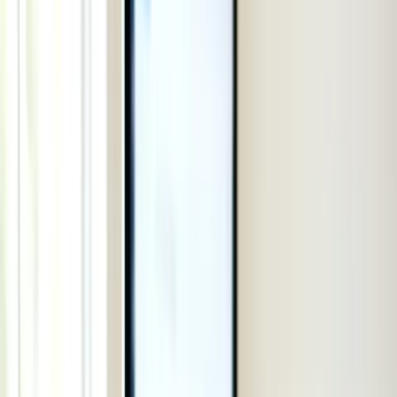
SIM & Internet
TFN - Mã số thuế
Thuê nhà lần đầu
Tìm bác sĩ GP
Thời sự
Thời sự
Xem tất cả →
Nước Úc
Việt Nam
Thế giới
Tin cộng đồng - Sự kiện
Kinh doanh
Kinh doanh
Xem tất cả →
Kinh doanh ở Úc
Tài chính cá nhân
Ngân hàng
Chứng khoán
Bảo hiểm
Đầu tư
Sản phẩm Úc tốt
Người Việt thành đạt
Bất động sản