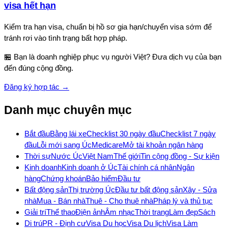
visa hết hạn
Kiểm tra hạn visa, chuẩn bị hồ sơ gia hạn/chuyển visa sớm để
tránh rơi vào tình trạng bất hợp pháp.
🏪 Bạn là doanh nghiệp phục vụ người Việt? Đưa dịch vụ của bạn
đến đúng cộng đồng.
Đăng ký hợp tác →
Danh mục chuyên mục
Bắt đầu
Bằng lái xe
Checklist 30 ngày đầu
Checklist 7 ngày
đầu
Lỗi mới sang Úc
Medicare
Mở tài khoản ngân hàng
Thời sự
Nước Úc
Việt Nam
Thế giới
Tin cộng đồng - Sự kiện
Kinh doanh
Kinh doanh ở Úc
Tài chính cá nhân
Ngân
hàng
Chứng khoán
Bảo hiểm
Đầu tư
Bất động sản
Thị trường Úc
Đầu tư bất động sản
Xây - Sửa
nhà
Mua - Bán nhà
Thuê - Cho thuê nhà
Pháp lý và thủ tục
Giải trí
Thể thao
Điện ảnh
Âm nhạc
Thời trang
Làm đẹp
Sách
Di trú
PR - Định cư
Visa Du học
Visa Du lịch
Visa Làm