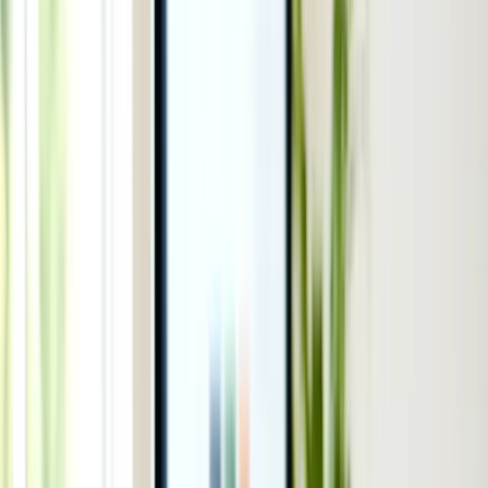
Thi bằng lái
Mua bán xe
Công nghệ
Công nghệ
Xem tất cả →
Tin công nghệ
Sản phẩm hay
Thủ thuật - Mẹo hay
Việc làm
Việc làm
Xem tất cả →
Việc tìm người
Cách tìm việc
Chọn nghề ở Úc
Dịch vụ
Dịch vụ
Xem tất cả →
Việc làm & An sinh - Centrelink
Y tế - Medicare
Di trú - Home Affairs
Thuế - ATO
Giáo dục - Dept of Education
Pháp lý - Legal Aid