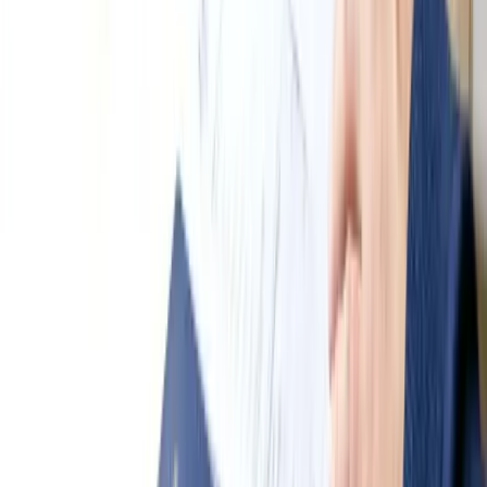
Gửi câu hỏi
Ý kiến bạn đọc
Quan tâm nhất
Mới nhất
Gửi
Bạn cần đăng nhập để gửi bình luận — bấm Gửi sẽ hiện cửa sổ
đăng nhập.
Chưa có bình luận nào — hãy là người đầu tiên chia sẻ ý kiến.
Bước tiếp theo của bạn
💱
Xem tỷ giá hôm nay
🧮
Tính chi phí sinh hoạt
Có câu hỏi hoặc muốn chia sẻ kinh nghiệm?