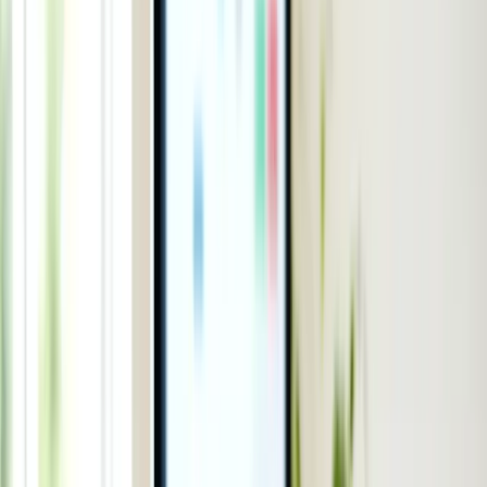
Đời sống Úc
Đời sống Úc
Xem tất cả →
Quán ăn ngon
Ẩm thực
Sức khỏe - Y tế
Xây tổ ấm
Sống ở Úc
Làm đẹp nhà
Mẹo mua sắm
Du lịch
Du lịch
Xem tất cả →
Nước Úc
Việt Nam
Thế giới
Tour du lịch hay
Xe hơi
Xe hơi
Xem tất cả →
Bảng giá xe hơi
Thị trường xe
Tư vấn mua xe
Đánh giá xe