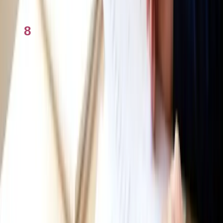
Học lái xe ở Úc 2026: Hướng dẫn từng bước
8
Checklist đấu giá nhà 2026: Các việc cần làm
Cẩm nang miễn phí
Cẩm nang tìm dịch vụ người Việt uy tín
Nhận danh bạ dịch vụ uy tín theo thành phố của bạn.
Nhận ngay