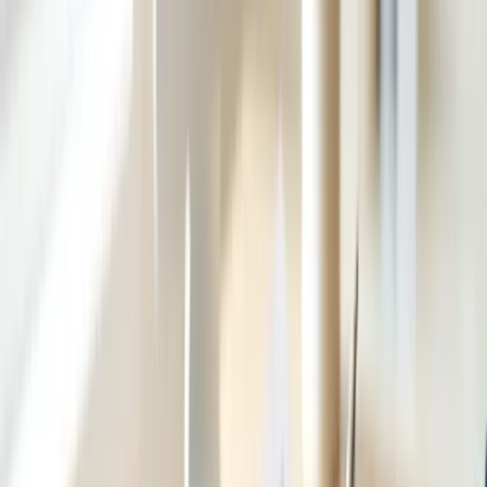
Cảnh giác lừa đảo
Home Affairs KHÔNG bao giờ yêu cầu chuyển tiền
qua gift card, tiền điện tử, hoặc đe doạ trục xuất ngay
qua điện thoại/tin nhắn để đòi tiền. Mọi thông báo
quan trọng đều gửi qua ImmiAccount hoặc email
chính thức @homeaffairs.gov.au.
Câu hỏi thường gặp
Hồ sơ visa lâu không cập nhật có nên gọi hỏi
không?
Có thể liên hệ sau khi hồ sơ vượt quá thời gian xử lý
dự kiến công bố trên trang Home Affairs, nhưng nên
kiểm tra ImmiAccount trước.