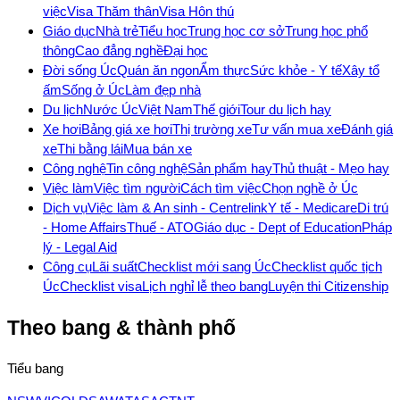
việc
Visa Thăm thân
Visa Hôn thú
Giáo dục
Nhà trẻ
Tiểu học
Trung học cơ sở
Trung học phổ
thông
Cao đẳng nghề
Đại học
Đời sống Úc
Quán ăn ngon
Ẩm thực
Sức khỏe - Y tế
Xây tổ
ấm
Sống ở Úc
Làm đẹp nhà
Du lịch
Nước Úc
Việt Nam
Thế giới
Tour du lịch hay
Xe hơi
Bảng giá xe hơi
Thị trường xe
Tư vấn mua xe
Đánh giá
xe
Thi bằng lái
Mua bán xe
Công nghệ
Tin công nghệ
Sản phẩm hay
Thủ thuật - Mẹo hay
Việc làm
Việc tìm người
Cách tìm việc
Chọn nghề ở Úc
Dịch vụ
Việc làm & An sinh - Centrelink
Y tế - Medicare
Di trú
- Home Affairs
Thuế - ATO
Giáo dục - Dept of Education
Pháp
lý - Legal Aid
Công cụ
Lãi suất
Checklist mới sang Úc
Checklist quốc tịch
Úc
Checklist visa
Lịch nghỉ lễ theo bang
Luyện thi Citizenship
Theo bang & thành phố
Tiểu bang