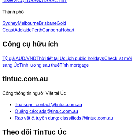
NSW
VIC
QLD
SA
WA
TAS
ACT
NT
Thành phố
Sydney
Melbourne
Brisbane
Gold
Coast
Adelaide
Perth
Canberra
Hobart
Công cụ hữu ích
Tỷ giá AUD/VND
Thời tiết tại Úc
Lịch public holidays
Checklist mới
sang Úc
Tính lương sau thuế
Tính mortgage
tintuc.com.au
Cổng thông tin người Việt tại Úc
Tòa soạn
:
contact@tintuc.com.au
Quảng cáo
:
ads@tintuc.com.au
Rao vặt & tuyển dụng
:
classifieds@tintuc.com.au
Theo dõi
TinTuc Úc