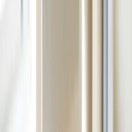
requested, finalised) cập nhật trực tiếp trên tài khoản
này — đây là nguồn thông tin đáng tin cậy nhất,
không cần dịch vụ bên ngoài "tra cứu hộ".
Các kênh liên hệ chính thức
Global Service Centre của Home Affairs qua điện
thoại hoặc form liên hệ trên trang chính thức
homeaffairs.gov.au.
Với hồ sơ đang xử lý, dùng chức năng "update
details/attach documents" trong ImmiAccount thay
vì gọi điện liên tục.
Luật sư di trú đã đăng ký (registered migration
agent, tra cứu MARN tại trang OMARA) là kênh
hỗ trợ hợp pháp nếu cần tư vấn chuyên sâu.