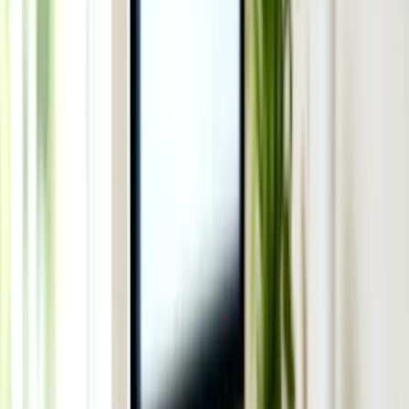
Home Affairs là gì? Cách liên hệ và
tra cứu hồ sơ visa
Guide
1
phút đọc
Cập nhật
05/07/2026
ℹ️ Chính sách và con số trong bài có thể thay đổi theo thời gian —
hãy đối chiếu nguồn chính thức trước khi quyết định.
Department of Home Affairs quản lý toàn bộ visa,
biên giới và di trú Úc — hướng dẫn tra cứu và liên
hệ đúng kênh.
Trả lời nhanh
Home Affairs là bộ chủ quản visa, nhập cư và biên giới của Úc.
Người nộp hồ sơ visa theo dõi tiến độ qua tài khoản ImmiAccount,
liên hệ qua hotline hoặc form online chính thức — không nên tin
các số điện thoại/dịch vụ "hỗ trợ nhanh" trên mạng xã hội để tránh
lừa đảo.