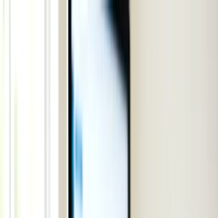
Bỏ qua tới nội dung
T
☀️
9
°
|
Thứ Bảy, 08/08/2026
⌕
A
A
Người cao
tuổi đọc
☾
Đăng nhập
Bắt đầu
Bắt đầu
Xem tất cả →
Bằng lái xe cho người mới sang
Checklist 30 ngày đầu
Checklist 7 ngày đầu
Những lỗi thường gặp khi mới sang Úc
Medicare
Mở tài khoản ngân hàng
Mới sang Úc cần làm gì
myGov