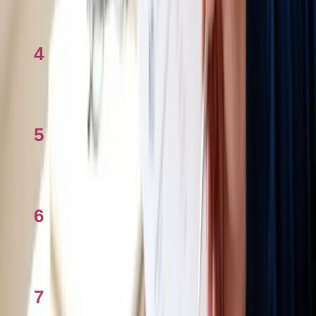
Centrelink & trợ cấp là gì? Giải thích 2026
4
Cách khai thuế tại Úc 2026 từng bước qua
myTax
5
Thủ tướng Albanese bảo vệ chính sách thuế
nhà ở, chỉ trích phe đối lập
6
Tính thuế thu nhập ở Úc: Giải đáp thắc mắc
2026
7