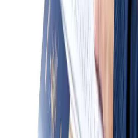
Thảo luận cùng cộng đồng người Việt
tại Úc
— hỏi đáp, kết nối và
học hỏi từ người đi trước.
Tham gia cộng đồng →
Bài liên quan