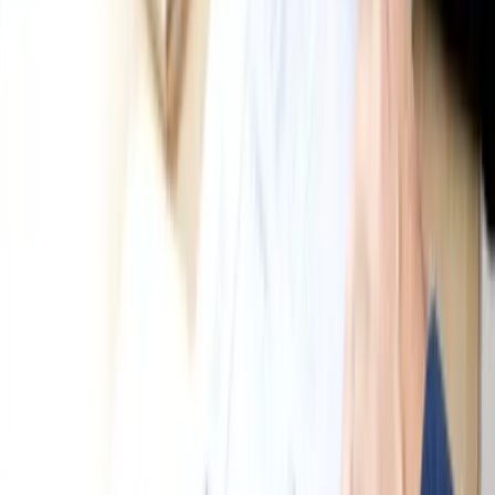
Ban biên tập TinTuc
Ban biên tập
Đội ngũ biên tập TinTuc Global — nội dung kiểm chứng với nguồn
chính thức
Đội ngũ biên tập TinTuc Global — nội dung được kiểm chứng với
nguồn chính thức và cập nhật thường xuyên.
Xem tất cả bài →
Quy trình biên tập
Còn thắc mắc về chủ đề này
ở Úc
?
Gửi câu hỏi ngắn gọn, chúng tôi trả lời qua email — không phải
đăng ký nhận bản tin.