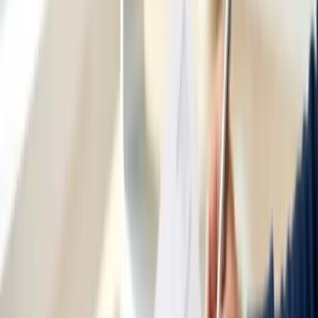
Làm sao biết một agent di trú có hợp pháp
không?
Tra cứu số đăng ký MARN của họ trên trang OMARA
(Office of the Migration Agents Registration Authority).
Chia sẻ:
Facebook
Zalo
X
Copy link
☆ Lưu bài
#
home-affairs
#
visa
#
di-tru
Cẩm nang miễn phí
Cẩm nang tìm dịch vụ người Việt uy tín
Nhận danh bạ dịch vụ uy tín theo thành phố của bạn.
Nhận ngay
Đọc tiếp
Làm việc với Bộ Di trú (Home Affairs): ImmiAccount,
VEVO và tra thời gian xét duyệt
→
Trong bài này