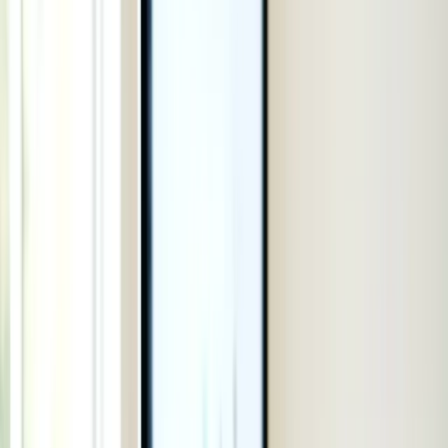
Bất động sản
Xem tất cả →
Thị trường Úc
Đầu tư bất động sản
Xây - Sửa nhà
Mua - Bán nhà
Thuê - Cho thuê nhà
Pháp lý và thủ tục
Vay tiền
Thiết kế và trang trí nhà
Giải trí
Giải trí
Xem tất cả →
Thể thao
Điện ảnh
Âm nhạc
Thời trang
Làm đẹp
Sách
Di trú
Di trú
Xem tất cả →
PR - Định cư