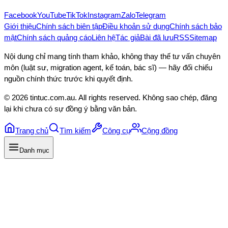
Facebook
YouTube
TikTok
Instagram
Zalo
Telegram
Giới thiệu
Chính sách biên tập
Điều khoản sử dụng
Chính sách bảo
mật
Chính sách quảng cáo
Liên hệ
Tác giả
Bài đã lưu
RSS
Sitemap
Nội dung chỉ mang tính tham khảo, không thay thế tư vấn chuyên
môn (luật sư, migration agent, kế toán, bác sĩ) — hãy đối chiếu
nguồn chính thức trước khi quyết định.
©
2026
tintuc.com.au
. All rights reserved. Không sao chép, đăng
lại khi chưa có sự đồng ý bằng văn bản.
Trang chủ
Tìm kiếm
Công cụ
Cộng đồng
Danh mục