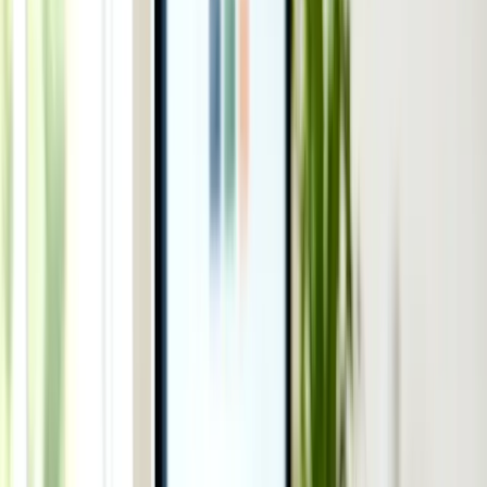
Chăm sóc người già - My Aged Care
Chăm sóc trẻ em - Child Care Subsidy
Chuyển tiền - hàng
Xây, sửa nhà
Vay tiền
Siêu giảm giá
Sản phẩm Việt
Học tiếng Anh (Úc)
Vlog cuộc sống Úc
Công cụ
Công cụ
Tất cả →
💱
Tỷ giá hối đoái
💸
Chuyển tiền về VN
🧮
Chi phí sinh hoạt
🏠
Mortgage calculator
💼
Lương sau thuế
🧭
Định hướng visa
🔍
Kiểm tra tiền ở Nhật
Cộng đồng
↗
Trang chủ
›
Dịch vụ
›
Di trú - Home Affairs