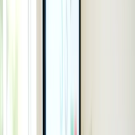
Visa Du học
Visa Du lịch
Visa Làm việc
Visa Thăm thân
Visa Hôn thú
Visa Đầu tư
Câu chuyện định cư
Giáo dục
Giáo dục
Xem tất cả →
Nhà trẻ
Tiểu học
Trung học cơ sở
Trung học phổ thông
Cao đẳng nghề
Đại học
Thạc sĩ
Hướng nghiệp
Du học Úc
Học bổng
Xếp hạng trường học