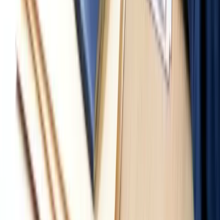
Di trú - Home Affairs
Làm việc với Bộ Di trú (Home Affairs):
ImmiAccount, VEVO và tra thời gian xét duyệt
Hướng dẫn dùng đúng 3 công cụ của Home Affairs: ImmiAccount
nộp và theo dõi hồ sơ, VEVO kiểm tra điều kiện visa, trang
processing times — cùng cách liên hệ khi hồ sơ quá hạn.