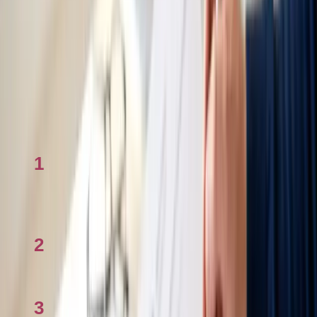
ImmiAccount dùng để làm gì
Các kênh liên hệ chính thức
Cảnh giác lừa đảo
Câu hỏi thường gặp
Hồ sơ visa lâu không cập nhật có nên gọi hỏi không?
Làm sao biết một agent di trú có hợp pháp không?
Xem nhiều
1
Tính mortgage ở Úc 2026: Công cụ và cách
dùng
2
Checklist Bảo lãnh cha mẹ sang Úc 2026
3