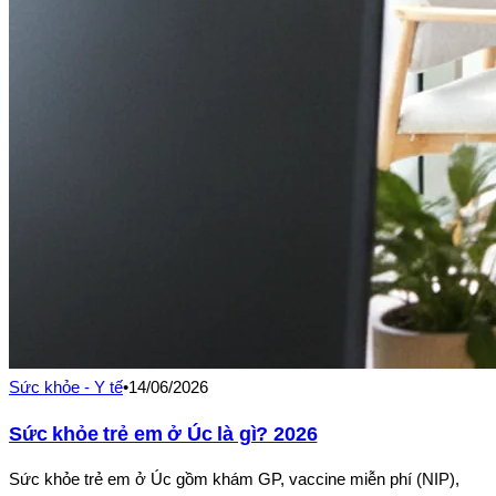
Sức khỏe - Y tế
•
14/06/2026
Sức khỏe trẻ em ở Úc là gì? 2026
Sức khỏe trẻ em ở Úc gồm khám GP, vaccine miễn phí (NIP),