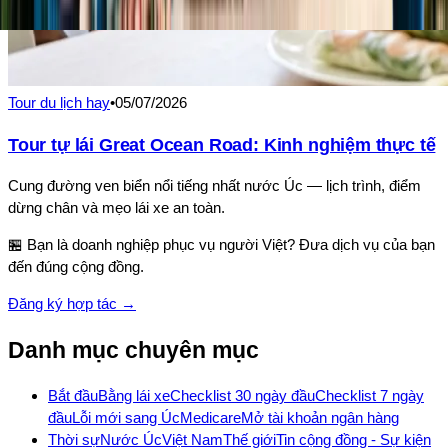
Tour du lịch hay
•
05/07/2026
Tour tự lái Great Ocean Road: Kinh nghiệm thực tế
Cung đường ven biển nổi tiếng nhất nước Úc — lịch trình, điểm
dừng chân và mẹo lái xe an toàn.
🏪 Bạn là doanh nghiệp phục vụ người Việt? Đưa dịch vụ của bạn
đến đúng cộng đồng.
Đăng ký hợp tác →
Danh mục chuyên mục
Bắt đầu
Bằng lái xe
Checklist 30 ngày đầu
Checklist 7 ngày
đầu
Lỗi mới sang Úc
Medicare
Mở tài khoản ngân hàng
Thời sự
Nước Úc
Việt Nam
Thế giới
Tin cộng đồng - Sự kiện