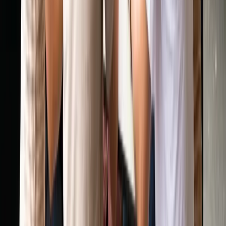
Âm nhạc
•
05/07/2026
Học nhạc cụ cho con ở Úc: Piano, violin, guitar
Cách tìm giáo viên dạy nhạc uy tín và chi phí học nhạc cụ phổ
biến cho trẻ em tại Úc.