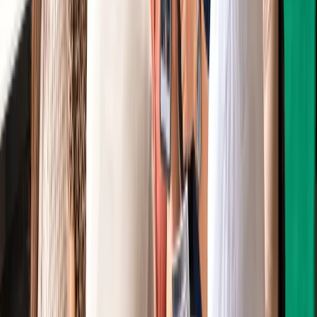
Ban biên tập TinTuc
Ban biên tập
Đội ngũ biên tập TinTuc Global — nội dung kiểm chứng với nguồn
chính thức
Đội ngũ biên tập TinTuc Global — nội dung được kiểm chứng với
nguồn chính thức và cập nhật thường xuyên.
Xem tất cả bài →
Quy trình biên tập
Còn thắc mắc về chủ đề này
ở Úc
?
Gửi câu hỏi ngắn gọn, chúng tôi trả lời qua email — không phải
đăng ký nhận bản tin.