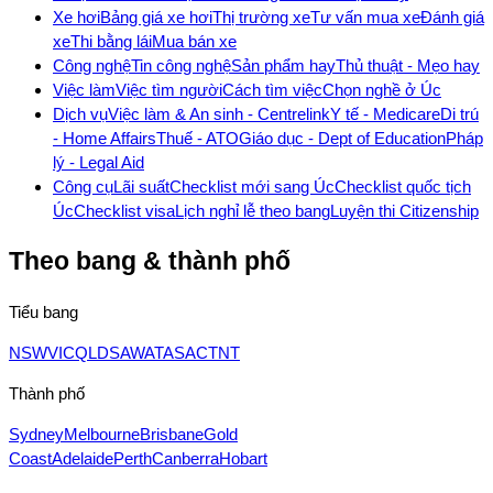
Xe hơi
Bảng giá xe hơi
Thị trường xe
Tư vấn mua xe
Đánh giá
xe
Thi bằng lái
Mua bán xe
Công nghệ
Tin công nghệ
Sản phẩm hay
Thủ thuật - Mẹo hay
Việc làm
Việc tìm người
Cách tìm việc
Chọn nghề ở Úc
Dịch vụ
Việc làm & An sinh - Centrelink
Y tế - Medicare
Di trú
- Home Affairs
Thuế - ATO
Giáo dục - Dept of Education
Pháp
lý - Legal Aid
Công cụ
Lãi suất
Checklist mới sang Úc
Checklist quốc tịch
Úc
Checklist visa
Lịch nghỉ lễ theo bang
Luyện thi Citizenship
Theo bang & thành phố
Tiểu bang
NSW
VIC
QLD
SA
WA
TAS
ACT
NT
Thành phố
Sydney
Melbourne
Brisbane
Gold
Coast
Adelaide
Perth
Canberra
Hobart