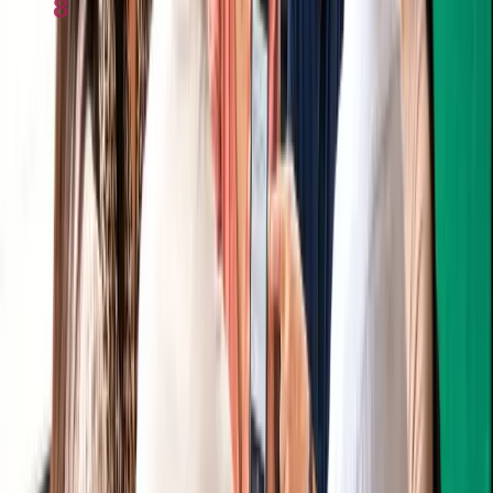
8
Học lái xe ở Úc 2026: Hướng dẫn từng bước
Cẩm nang miễn phí
Cẩm nang sinh sống tại Úc cho người Việt
Nhận checklist và hướng dẫn thực tế theo chủ đề bạn đang đọc.
Nhận ngay