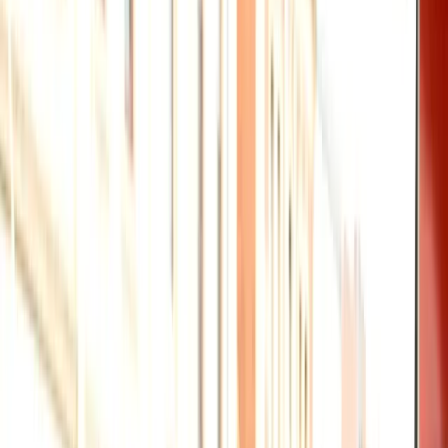
Bất động sản
Xem tất cả →
Thị trường Úc
Đầu tư bất động sản
Xây - Sửa nhà
Mua - Bán nhà
Thuê - Cho thuê nhà
Pháp lý và thủ tục
Vay tiền
Thiết kế và trang trí nhà
Giải trí
Giải trí
Xem tất cả →
Thể thao
Điện ảnh
Âm nhạc
Thời trang
Làm đẹp
Sách
Di trú
Di trú
Xem tất cả →
PR - Định cư