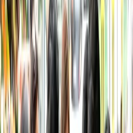
đêm nhạc Việt tại các club, tụ điểm cộng đồng: đi xem
nhạc ở Úc không khó, khó là mua được vé giá gốc.
Tóm tắt nhanh
Hai cổng vé chính thức lớn nhất: Ticketek và
Ticketmaster — chỉ mua tại nguồn chính thức
hoặc sàn resale chính thức (chống vé giả).
Đăng ký presale của nghệ sĩ/ngân hàng (VD
presale của một số thẻ ngân hàng) giúp mua
trước ngày mở bán.
Ca sĩ Việt (Đàm Vĩnh Hưng, Mỹ Tâm, Hà Anh
Tuấn, rap Việt…) lưu diễn Úc khá đều — theo dõi
các đơn vị tổ chức show Việt tại
Sydney/Melbourne trên Facebook.
Lễ hội lớn: New Year’s Eve Sydney, Vivid Sydney