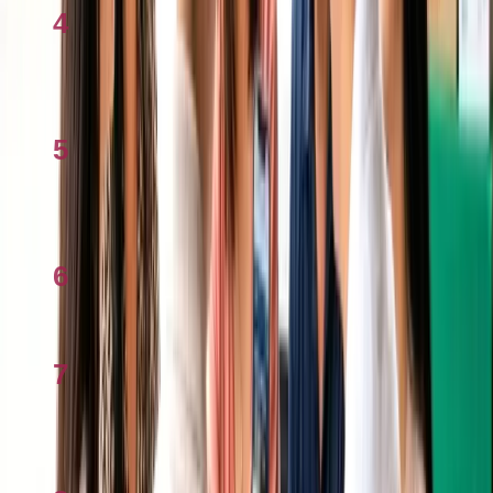
4
Cách khai thuế tại Úc 2026 từng bước qua
myTax
5
Thủ tướng Albanese bảo vệ chính sách thuế
nhà ở, chỉ trích phe đối lập
6
Stamp Duty là gì? Giải thích 2026
7
Tính thuế thu nhập ở Úc: Giải đáp thắc mắc
2026