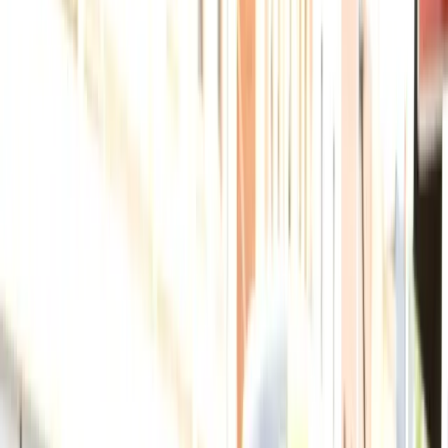
Visa Du học
Visa Du lịch
Visa Làm việc
Visa Thăm thân
Visa Hôn thú
Visa Đầu tư
Câu chuyện định cư
Giáo dục
Giáo dục
Xem tất cả →
Nhà trẻ
Tiểu học
Trung học cơ sở
Trung học phổ thông
Cao đẳng nghề
Đại học
Thạc sĩ
Hướng nghiệp
Du học Úc
Học bổng
Xếp hạng trường học