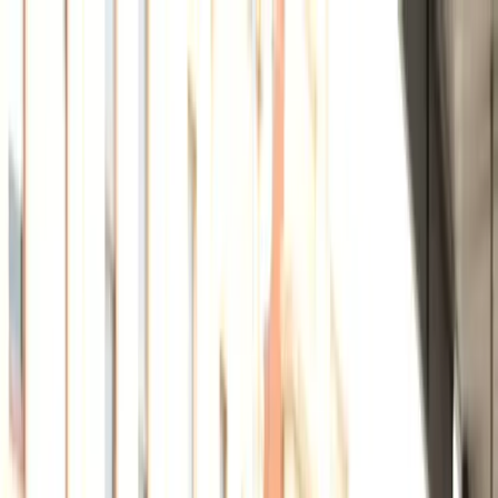
Bỏ qua tới nội dung
T
☀️
7
°
|
Thứ Bảy, 08/08/2026
⌕
A
A
Người cao
tuổi đọc
☾
Đăng nhập
Bắt đầu
Bắt đầu
Xem tất cả →
Bằng lái xe cho người mới sang
Checklist 30 ngày đầu
Checklist 7 ngày đầu
Những lỗi thường gặp khi mới sang Úc
Medicare
Mở tài khoản ngân hàng
Mới sang Úc cần làm gì
myGov