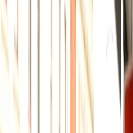
SIM & Internet
TFN - Mã số thuế
Thuê nhà lần đầu
Tìm bác sĩ GP
Thời sự
Thời sự
Xem tất cả →
Nước Úc
Việt Nam
Thế giới
Tin cộng đồng - Sự kiện
Kinh doanh
Kinh doanh
Xem tất cả →
Kinh doanh ở Úc
Tài chính cá nhân
Ngân hàng
Chứng khoán
Bảo hiểm
Đầu tư
Sản phẩm Úc tốt
Người Việt thành đạt
Bất động sản