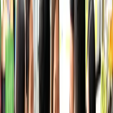
(ánh sáng + nhạc), các festival mùa hè.
Sai lầm thường gặp
⚠️
Mua vé sang tay qua Facebook/Gumtree
— Hậu
quả:
Vé giả hoặc bị huỷ khi scan trùng — mất trắng.
✅ Cách tránh:
Chỉ dùng nền tảng resale chính thức
của Ticketek/Ticketmaster.
Câu hỏi thường gặp
Vé concert Việt ở Úc giá bao nhiêu?
Show cộng đồng thường từ vài chục đến hơn trăm đô
tuỳ hạng ghế và độ hot; VIP kèm gặp gỡ nghệ sĩ giá
cao hơn.