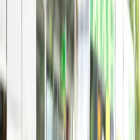
Thi bằng lái
Mua bán xe
Công nghệ
Công nghệ
Xem tất cả →
Tin công nghệ
Sản phẩm hay
Thủ thuật - Mẹo hay
Việc làm
Việc làm
Xem tất cả →
Việc tìm người
Cách tìm việc
Chọn nghề ở Úc
Dịch vụ
Dịch vụ
Xem tất cả →
Việc làm & An sinh - Centrelink
Y tế - Medicare
Di trú - Home Affairs
Thuế - ATO
Giáo dục - Dept of Education
Pháp lý - Legal Aid