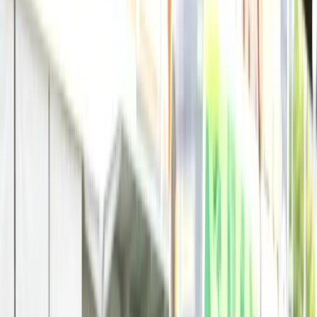
Đời sống Úc
Đời sống Úc
Xem tất cả →
Quán ăn ngon
Ẩm thực
Sức khỏe - Y tế
Xây tổ ấm
Sống ở Úc
Làm đẹp nhà
Mẹo mua sắm
Du lịch
Du lịch
Xem tất cả →
Nước Úc
Việt Nam
Thế giới
Tour du lịch hay
Xe hơi
Xe hơi
Xem tất cả →
Bảng giá xe hơi
Thị trường xe
Tư vấn mua xe
Đánh giá xe