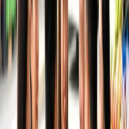
Không bỏ lỡ show nào?
Xem lịch sự kiện cộng
đồng
Chia sẻ:
Facebook
Zalo
X
Copy link
☆ Lưu bài
Nguồn chính thức
Ticketek
Ticketmaster AU
Cẩm nang miễn phí
Cẩm nang sinh sống tại Úc cho người Việt
Nhận checklist và hướng dẫn thực tế theo chủ đề bạn đang đọc.
Nhận ngay
Đọc tiếp
Học nhạc cụ cho con ở Úc: Piano, violin, guitar
→
Trong bài này