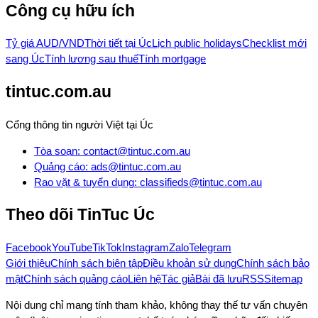
Công cụ hữu ích
Tỷ giá AUD/VND
Thời tiết tại Úc
Lịch public holidays
Checklist mới
sang Úc
Tính lương sau thuế
Tính mortgage
tintuc.com.au
Cổng thông tin người Việt tại Úc
Tòa soạn
:
contact@tintuc.com.au
Quảng cáo
:
ads@tintuc.com.au
Rao vặt & tuyển dụng
:
classifieds@tintuc.com.au
Theo dõi
TinTuc Úc
Facebook
YouTube
TikTok
Instagram
Zalo
Telegram
Giới thiệu
Chính sách biên tập
Điều khoản sử dụng
Chính sách bảo
mật
Chính sách quảng cáo
Liên hệ
Tác giả
Bài đã lưu
RSS
Sitemap
Nội dung chỉ mang tính tham khảo, không thay thế tư vấn chuyên