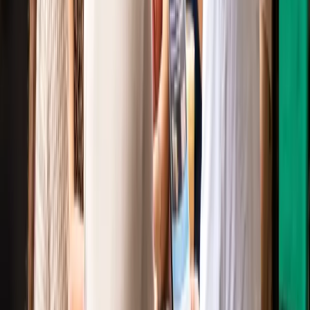
Gửi câu hỏi
Ý kiến bạn đọc
Quan tâm nhất
Mới nhất
Gửi
Bạn cần đăng nhập để gửi bình luận — bấm Gửi sẽ hiện cửa sổ
đăng nhập.
Chưa có bình luận nào — hãy là người đầu tiên chia sẻ ý kiến.
Bước tiếp theo của bạn
💱
Xem tỷ giá hôm nay
🧮
Tính chi phí sinh hoạt
Có câu hỏi hoặc muốn chia sẻ kinh nghiệm?
Thảo luận cùng cộng đồng người Việt
tại Úc
— hỏi đáp, kết nối và
học hỏi từ người đi trước.