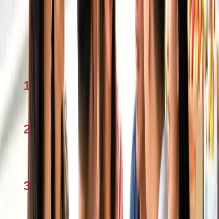
Tóm tắt nhanh
Sai lầm thường gặp
Câu hỏi thường gặp
Vé concert Việt ở Úc giá bao nhiêu?
Xem nhiều
1
Checklist Bảo lãnh cha mẹ sang Úc 2026
2
Tính mortgage ở Úc 2026: Công cụ và cách
dùng
3
Centrelink & trợ cấp là gì? Giải thích 2026