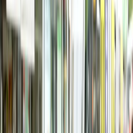
Chăm sóc người già - My Aged Care
Chăm sóc trẻ em - Child Care Subsidy
Chuyển tiền - hàng
Xây, sửa nhà
Vay tiền
Siêu giảm giá
Sản phẩm Việt
Học tiếng Anh (Úc)
Vlog cuộc sống Úc
Công cụ
Công cụ
Tất cả →
💱
Tỷ giá hối đoái
💸
Chuyển tiền về VN
🧮
Chi phí sinh hoạt
🏠
Mortgage calculator
💼
Lương sau thuế
🧭
Định hướng visa
🔍
Kiểm tra tiền ở Nhật
Cộng đồng
↗
Trang chủ
›
Giải trí
›
Âm nhạc