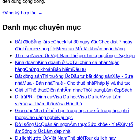
đến đúng cộng đồng.
Đăng ký hợp tác →
Danh mục chuyên mục
Bắt đầu
Bằng lái xe
Checklist 30 ngày đầu
Checklist 7 ngày
đầu
Lỗi mới sang Úc
Medicare
Mở tài khoản ngân hàng
Thời sự
Nước Úc
Việt Nam
Thế giới
Tin cộng đồng - Sự kiện
Kinh doanh
Kinh doanh ở Úc
Tài chính cá nhân
Ngân
hàng
Chứng khoán
Bảo hiểm
Đầu tư
Bất động sản
Thị trường Úc
Đầu tư bất động sản
Xây - Sửa
nhà
Mua - Bán nhà
Thuê - Cho thuê nhà
Pháp lý và thủ tục
Giải trí
Thể thao
Điện ảnh
Âm nhạc
Thời trang
Làm đẹp
Sách
Di trú
PR - Định cư
Visa Du học
Visa Du lịch
Visa Làm
việc
Visa Thăm thân
Visa Hôn thú
Giáo dục
Nhà trẻ
Tiểu học
Trung học cơ sở
Trung học phổ
thông
Cao đẳng nghề
Đại học
Đời sống Úc
Quán ăn ngon
Ẩm thực
Sức khỏe - Y tế
Xây tổ
ấm
Sống ở Úc
Làm đẹp nhà
Du lịch
Nước Úc
Việt Nam
Thế giới
Tour du lịch hay