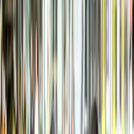
Concert & lễ hội âm nhạc ở Úc
2026: Săn vé thế nào, ca sĩ Việt lưu
diễn ở đâu
Guide
1
phút đọc
Cập nhật
03/07/2026
Cách săn vé concert ở Úc trước khi cháy: hệ
thống Ticketek/Ticketmaster, presale, và nơi cập
nhật lịch ca sĩ Việt Nam lưu diễn Úc.
Cỡ chữ:
A−
A+
🖶 In
☆ Lưu bài
Chia sẻ:
Facebook
Zalo
X
Copy link
Mục lục bài viết
Từ các tour thế giới ghé Sydney – Melbourne đến