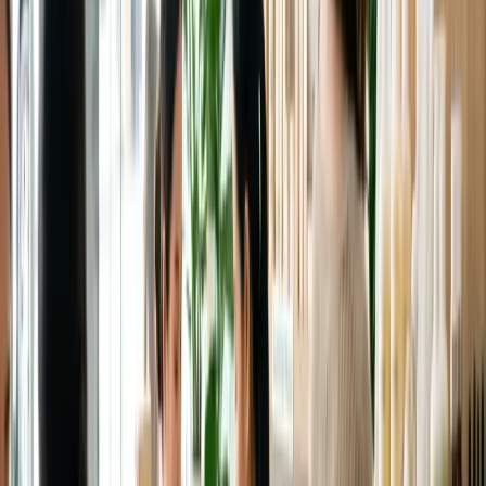
Nắng Úc gắt hàng đầu thế giới — chống nắng không
phải lựa chọn mà là bắt buộc. Từ đó mới tính đến
chuyện dưỡng, nail, tóc sao cho hợp ví.
Tóm tắt nhanh
Kem chống nắng chuẩn TGA của Úc (Cancer
Council, La Roche-Posay bản Úc…) là món
skincare quan trọng nhất — UV Úc cực mạnh kể
cả ngày râm.
Mỹ phẩm dược giá tốt: QV, Sukin, CeraVe, The
Ordinary — canh half-price ở Chemist
Warehouse/Priceline.
Giá tham khảo dịch vụ: nail bộ full-set thường
$40–70+, cắt tóc nữ salon Việt thường mềm hơn
salon Tây đáng kể.