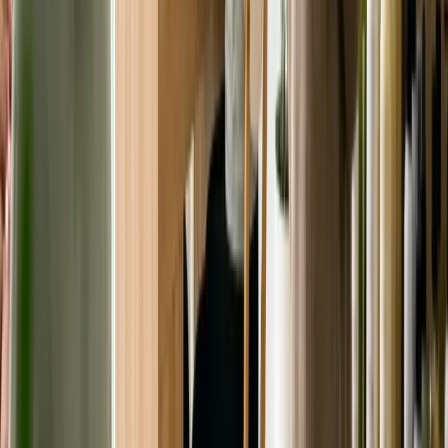
Ban biên tập TinTuc
Ban biên tập
Đội ngũ biên tập TinTuc Global — nội dung kiểm chứng với nguồn
chính thức
Đội ngũ biên tập TinTuc Global — nội dung được kiểm chứng với
nguồn chính thức và cập nhật thường xuyên.
Xem tất cả bài →
Quy trình biên tập
Còn thắc mắc về chủ đề này
ở Úc
?
Gửi câu hỏi ngắn gọn, chúng tôi trả lời qua email — không phải
đăng ký nhận bản tin.
Gửi câu hỏi