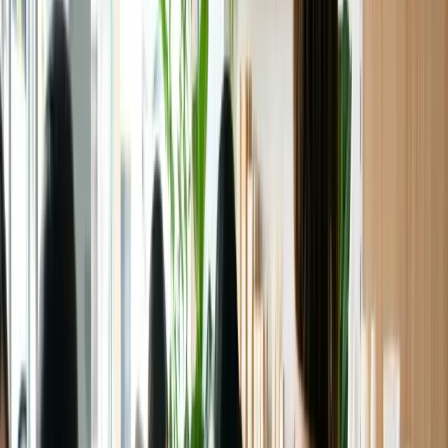
Làm đẹp ở Úc 2026: Mỹ phẩm
dược đáng dùng, giá nail – tóc và
mẹo tiết kiệm
Guide
1
phút đọc
Cập nhật
03/07/2026
Chọn skincare hợp khí hậu Úc, các thương hiệu
mỹ phẩm dược đáng tiền ở Chemist
Warehouse/Priceline, mặt bằng giá làm nail – tóc
và cách người Việt tiết kiệm khoản làm đẹp.
Cỡ chữ:
A−
A+
🖶 In
☆ Lưu bài
Chia sẻ:
Facebook
Zalo
X
Copy link
Mục lục bài viết