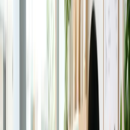
Visa Du học
Visa Du lịch
Visa Làm việc
Visa Thăm thân
Visa Hôn thú
Visa Đầu tư
Câu chuyện định cư
Giáo dục
Giáo dục
Xem tất cả →
Nhà trẻ
Tiểu học
Trung học cơ sở
Trung học phổ thông
Cao đẳng nghề
Đại học
Thạc sĩ
Hướng nghiệp
Du học Úc
Học bổng
Xếp hạng trường học