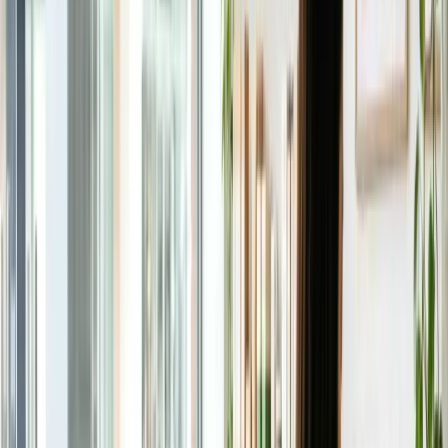
Thi bằng lái
Mua bán xe
Công nghệ
Công nghệ
Xem tất cả →
Tin công nghệ
Sản phẩm hay
Thủ thuật - Mẹo hay
Việc làm
Việc làm
Xem tất cả →
Việc tìm người
Cách tìm việc
Chọn nghề ở Úc
Dịch vụ
Dịch vụ
Xem tất cả →
Việc làm & An sinh - Centrelink
Y tế - Medicare
Di trú - Home Affairs
Thuế - ATO
Giáo dục - Dept of Education
Pháp lý - Legal Aid