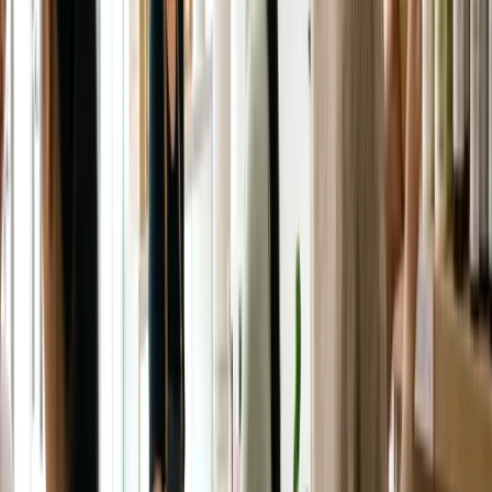
Muốn làm nghề làm đẹp?
Đọc mục Chọn nghề ở Úc
Chia sẻ:
Facebook
Zalo
X
Copy link
☆ Lưu bài
Nguồn chính thức
Cancer Council — Sun protection
Cẩm nang miễn phí
Cẩm nang sinh sống tại Úc cho người Việt
Nhận checklist và hướng dẫn thực tế theo chủ đề bạn đang đọc.
Nhận ngay
Đọc tiếp
Salon làm tóc, làm móng ở Úc: Giá cả thế nào?
→
Trong bài này
Tóm tắt nhanh