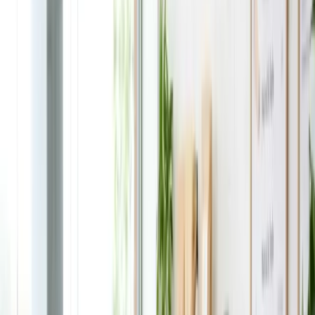
Bất động sản
Xem tất cả →
Thị trường Úc
Đầu tư bất động sản
Xây - Sửa nhà
Mua - Bán nhà
Thuê - Cho thuê nhà
Pháp lý và thủ tục
Vay tiền
Thiết kế và trang trí nhà
Giải trí
Giải trí
Xem tất cả →
Thể thao
Điện ảnh
Âm nhạc
Thời trang
Làm đẹp
Sách
Di trú
Di trú
Xem tất cả →
PR - Định cư