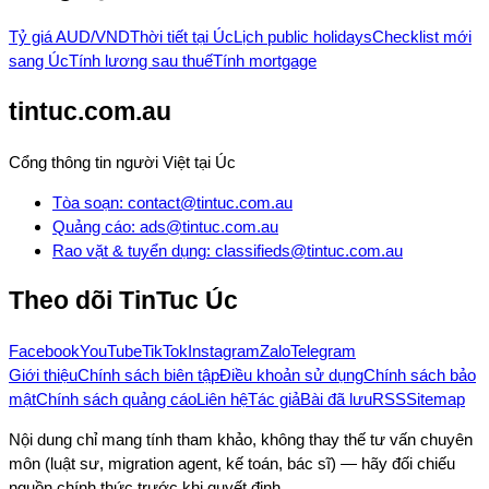
Tỷ giá AUD/VND
Thời tiết tại Úc
Lịch public holidays
Checklist mới
sang Úc
Tính lương sau thuế
Tính mortgage
tintuc.com.au
Cổng thông tin người Việt tại Úc
Tòa soạn
:
contact@tintuc.com.au
Quảng cáo
:
ads@tintuc.com.au
Rao vặt & tuyển dụng
:
classifieds@tintuc.com.au
Theo dõi
TinTuc Úc
Facebook
YouTube
TikTok
Instagram
Zalo
Telegram
Giới thiệu
Chính sách biên tập
Điều khoản sử dụng
Chính sách bảo
mật
Chính sách quảng cáo
Liên hệ
Tác giả
Bài đã lưu
RSS
Sitemap
Nội dung chỉ mang tính tham khảo, không thay thế tư vấn chuyên
môn (luật sư, migration agent, kế toán, bác sĩ) — hãy đối chiếu
nguồn chính thức trước khi quyết định.