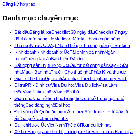
Đăng ký hợp tác →
Danh mục chuyên mục
Bắt đầu
Bằng lái xe
Checklist 30 ngày đầu
Checklist 7 ngày
đầu
Lỗi mới sang Úc
Medicare
Mở tài khoản ngân hàng
Thời sự
Nước Úc
Việt Nam
Thế giới
Tin cộng đồng - Sự kiện
Kinh doanh
Kinh doanh ở Úc
Tài chính cá nhân
Ngân
hàng
Chứng khoán
Bảo hiểm
Đầu tư
Bất động sản
Thị trường Úc
Đầu tư bất động sản
Xây - Sửa
nhà
Mua - Bán nhà
Thuê - Cho thuê nhà
Pháp lý và thủ tục
Giải trí
Thể thao
Điện ảnh
Âm nhạc
Thời trang
Làm đẹp
Sách
Di trú
PR - Định cư
Visa Du học
Visa Du lịch
Visa Làm
việc
Visa Thăm thân
Visa Hôn thú
Giáo dục
Nhà trẻ
Tiểu học
Trung học cơ sở
Trung học phổ
thông
Cao đẳng nghề
Đại học
Đời sống Úc
Quán ăn ngon
Ẩm thực
Sức khỏe - Y tế
Xây tổ
ấm
Sống ở Úc
Làm đẹp nhà
Du lịch
Nước Úc
Việt Nam
Thế giới
Tour du lịch hay
Xe hơi
Bảng giá xe hơi
Thị trường xe
Tư vấn mua xe
Đánh giá