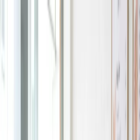
Bỏ qua tới nội dung
T
☀️
15
°
|
Thứ Năm, 06/08/2026
⌕
A
A
Người cao
tuổi đọc
☾
Đăng nhập
Bắt đầu
Bắt đầu
Xem tất cả →
Bằng lái xe cho người mới sang
Checklist 30 ngày đầu
Checklist 7 ngày đầu
Những lỗi thường gặp khi mới sang Úc
Medicare
Mở tài khoản ngân hàng
Mới sang Úc cần làm gì
myGov