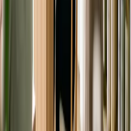
Ý kiến bạn đọc
Quan tâm nhất
Mới nhất
Gửi
Bạn cần đăng nhập để gửi bình luận — bấm Gửi sẽ hiện cửa sổ
đăng nhập.
Chưa có bình luận nào — hãy là người đầu tiên chia sẻ ý kiến.
Bước tiếp theo của bạn
💱
Xem tỷ giá hôm nay
🧮
Tính chi phí sinh hoạt
Có câu hỏi hoặc muốn chia sẻ kinh nghiệm?
Thảo luận cùng cộng đồng người Việt
tại Úc
— hỏi đáp, kết nối và
học hỏi từ người đi trước.