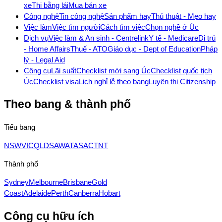
xe
Thi bằng lái
Mua bán xe
Công nghệ
Tin công nghệ
Sản phẩm hay
Thủ thuật - Mẹo hay
Việc làm
Việc tìm người
Cách tìm việc
Chọn nghề ở Úc
Dịch vụ
Việc làm & An sinh - Centrelink
Y tế - Medicare
Di trú
- Home Affairs
Thuế - ATO
Giáo dục - Dept of Education
Pháp
lý - Legal Aid
Công cụ
Lãi suất
Checklist mới sang Úc
Checklist quốc tịch
Úc
Checklist visa
Lịch nghỉ lễ theo bang
Luyện thi Citizenship
Theo bang & thành phố
Tiểu bang
NSW
VIC
QLD
SA
WA
TAS
ACT
NT
Thành phố
Sydney
Melbourne
Brisbane
Gold
Coast
Adelaide
Perth
Canberra
Hobart
Công cụ hữu ích