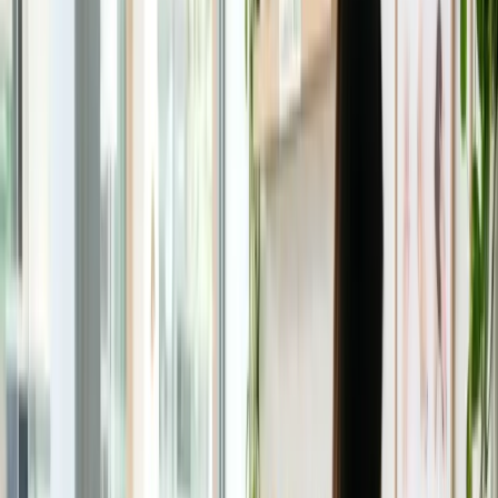
Đời sống Úc
Đời sống Úc
Xem tất cả →
Quán ăn ngon
Ẩm thực
Sức khỏe - Y tế
Xây tổ ấm
Sống ở Úc
Làm đẹp nhà
Mẹo mua sắm
Du lịch
Du lịch
Xem tất cả →
Nước Úc
Việt Nam
Thế giới
Tour du lịch hay
Xe hơi
Xe hơi
Xem tất cả →
Bảng giá xe hơi
Thị trường xe
Tư vấn mua xe
Đánh giá xe