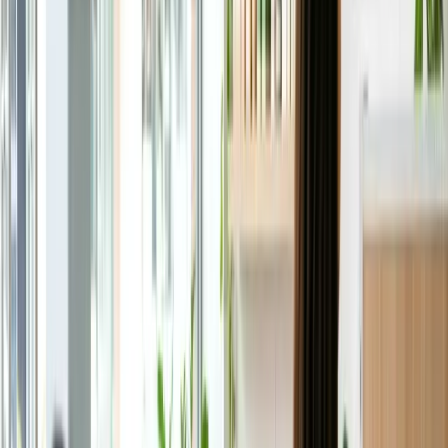
Chăm sóc người già - My Aged Care
Chăm sóc trẻ em - Child Care Subsidy
Chuyển tiền - hàng
Xây, sửa nhà
Vay tiền
Siêu giảm giá
Sản phẩm Việt
Học tiếng Anh (Úc)
Vlog cuộc sống Úc
Công cụ
Công cụ
Tất cả →
💱
Tỷ giá hối đoái
💸
Chuyển tiền về VN
🧮
Chi phí sinh hoạt
🏠
Mortgage calculator
💼
Lương sau thuế
🧭
Định hướng visa
🔍
Kiểm tra tiền ở Nhật
Cộng đồng
↗
Trang chủ
›
Giải trí
›
Làm đẹp