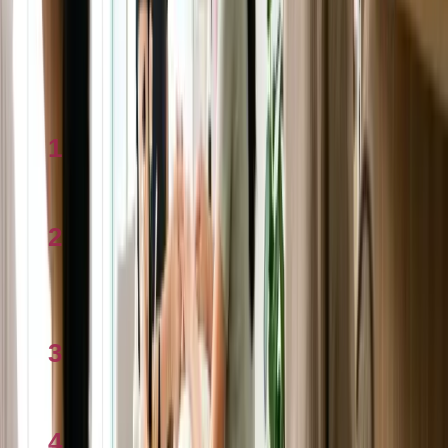
Câu hỏi thường gặp
Da đang dùng routine ở VN, sang Úc có cần đổi?
Học nghề nail/tóc ở Úc bắt đầu từ đâu?
Xem nhiều
1
Checklist Bảo lãnh cha mẹ sang Úc 2026
2
Tính mortgage ở Úc 2026: Công cụ và cách
dùng
3
Centrelink & trợ cấp là gì? Giải thích 2026
4