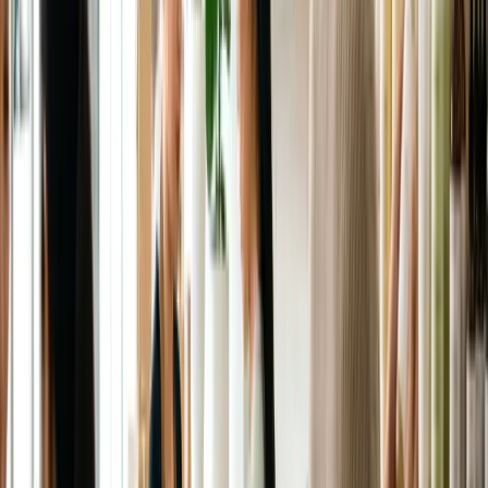
Tiệm nail/tóc Việt vừa rẻ vừa "nói tiếng mình" —
tìm theo khu Bankstown, Cabramatta, Footscray,
Springvale, Inala.
Câu hỏi thường gặp
Da đang dùng routine ở VN, sang Úc có cần
đổi?
Thường cần tăng dưỡng ẩm (khí hậu khô, đặc biệt
mùa đông VIC) và bắt buộc thêm chống nắng chỉ số
cao dùng hằng ngày.
Học nghề nail/tóc ở Úc bắt đầu từ đâu?
Xem chuyên mục Chọn nghề ở Úc — có bài riêng về
con đường nail, beauty và chứng chỉ cần thiết.