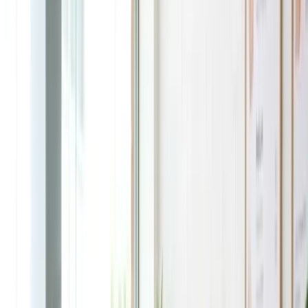
SIM & Internet
TFN - Mã số thuế
Thuê nhà lần đầu
Tìm bác sĩ GP
Thời sự
Thời sự
Xem tất cả →
Nước Úc
Việt Nam
Thế giới
Tin cộng đồng - Sự kiện
Kinh doanh
Kinh doanh
Xem tất cả →
Kinh doanh ở Úc
Tài chính cá nhân
Ngân hàng
Chứng khoán
Bảo hiểm
Đầu tư
Sản phẩm Úc tốt
Người Việt thành đạt
Bất động sản