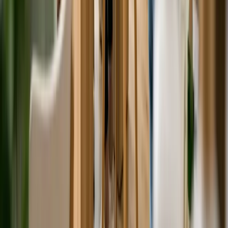
Làm đẹp
•
05/07/2026
Salon làm tóc, làm móng ở Úc: Giá cả thế nào?
Chi phí dịch vụ làm đẹp phổ biến và mẹo tìm salon uy tín, giá hợp
lý cho cộng đồng người Việt.