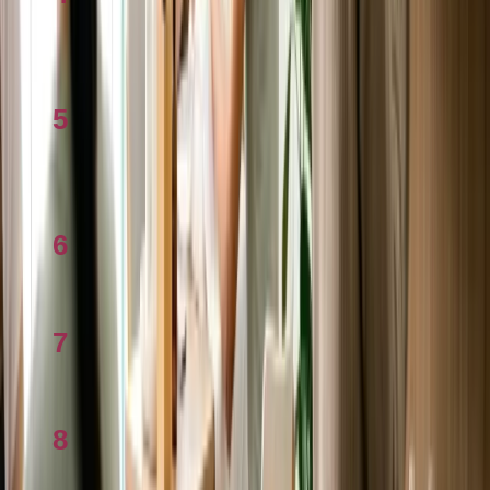
Thủ tướng Albanese bảo vệ chính sách thuế
nhà ở, chỉ trích phe đối lập
5
Tính thuế thu nhập ở Úc: Giải đáp thắc mắc
2026
6
Checklist đấu giá nhà 2026: Các việc cần làm
7
So sánh cách khai thuế ATO ở Úc 2026
8
Cách khai thuế tại Úc 2026 từng bước qua