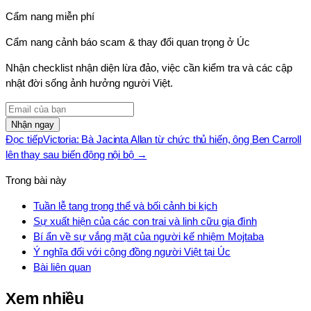
Cẩm nang miễn phí
Cẩm nang cảnh báo scam & thay đổi quan trọng ở Úc
Nhận checklist nhận diện lừa đảo, việc cần kiểm tra và các cập
nhật đời sống ảnh hưởng người Việt.
Nhận ngay
Đọc tiếp
Victoria: Bà Jacinta Allan từ chức thủ hiến, ông Ben Carroll
lên thay sau biến động nội bộ
→
Trong bài này
Tuần lễ tang trọng thể và bối cảnh bi kịch
Sự xuất hiện của các con trai và linh cữu gia đình
Bí ẩn về sự vắng mặt của người kế nhiệm Mojtaba
Ý nghĩa đối với cộng đồng người Việt tại Úc
Bài liên quan
Xem nhiều