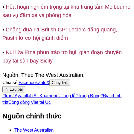
•
Hỏa hoạn nghiêm trọng tại khu trung tâm Melbourne
sau vụ đâm xe và phóng hỏa
•
Chặng đua F1 British GP: Leclerc đăng quang,
Piastri lỡ cơ hội giành điểm
•
Núi lửa Etna phun trào tro bụi, gián đoạn chuyến
bay tại sân bay Sicily
Nguồn: Theo The West Australian.
Chia sẻ:
Facebook
Zalo
X
Copy link
☆ Lưu bài
#
Iran
#
Ayatollah Ali Khamenei
#
Tang lễ
#
Trung Đông
#
Địa chính
trị
#
Cộng đồng Việt tại Úc
Nguồn chính thức
The West Australian