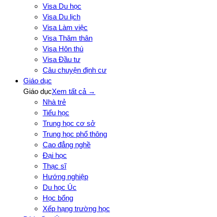
Visa Du học
Visa Du lịch
Visa Làm việc
Visa Thăm thân
Visa Hôn thú
Visa Đầu tư
Câu chuyện định cư
Giáo dục
Giáo dục
Xem tất cả →
Nhà trẻ
Tiểu học
Trung học cơ sở
Trung học phổ thông
Cao đẳng nghề
Đại học
Thạc sĩ
Hướng nghiệp
Du học Úc
Học bổng
Xếp hạng trường học