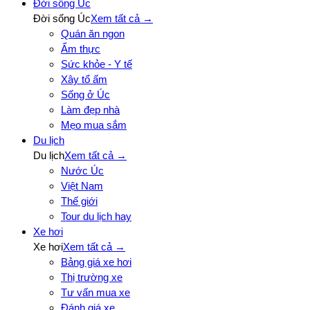
Đời sống Úc
Đời sống Úc
Xem tất cả →
Quán ăn ngon
Ẩm thực
Sức khỏe - Y tế
Xây tổ ấm
Sống ở Úc
Làm đẹp nhà
Mẹo mua sắm
Du lịch
Du lịch
Xem tất cả →
Nước Úc
Việt Nam
Thế giới
Tour du lịch hay
Xe hơi
Xe hơi
Xem tất cả →
Bảng giá xe hơi
Thị trường xe
Tư vấn mua xe
Đánh giá xe