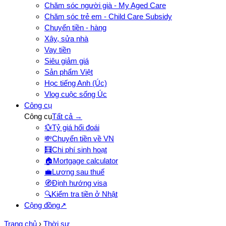
Chăm sóc người già - My Aged Care
Chăm sóc trẻ em - Child Care Subsidy
Chuyển tiền - hàng
Xây, sửa nhà
Vay tiền
Siêu giảm giá
Sản phẩm Việt
Học tiếng Anh (Úc)
Vlog cuộc sống Úc
Công cụ
Công cụ
Tất cả →
💱
Tỷ giá hối đoái
💸
Chuyển tiền về VN
🧮
Chi phí sinh hoạt
🏠
Mortgage calculator
💼
Lương sau thuế
🧭
Định hướng visa
🔍
Kiểm tra tiền ở Nhật
Cộng đồng
↗
Trang chủ
›
Thời sự