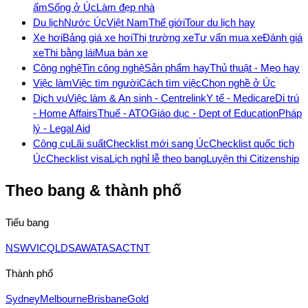
ấm
Sống ở Úc
Làm đẹp nhà
Du lịch
Nước Úc
Việt Nam
Thế giới
Tour du lịch hay
Xe hơi
Bảng giá xe hơi
Thị trường xe
Tư vấn mua xe
Đánh giá
xe
Thi bằng lái
Mua bán xe
Công nghệ
Tin công nghệ
Sản phẩm hay
Thủ thuật - Mẹo hay
Việc làm
Việc tìm người
Cách tìm việc
Chọn nghề ở Úc
Dịch vụ
Việc làm & An sinh - Centrelink
Y tế - Medicare
Di trú
- Home Affairs
Thuế - ATO
Giáo dục - Dept of Education
Pháp
lý - Legal Aid
Công cụ
Lãi suất
Checklist mới sang Úc
Checklist quốc tịch
Úc
Checklist visa
Lịch nghỉ lễ theo bang
Luyện thi Citizenship
Theo bang & thành phố
Tiểu bang
NSW
VIC
QLD
SA
WA
TAS
ACT
NT
Thành phố
Sydney
Melbourne
Brisbane
Gold