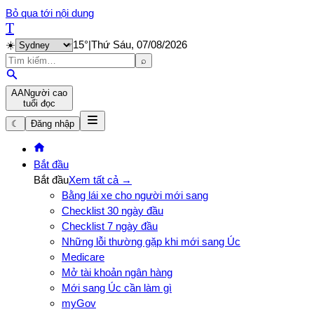
Bỏ qua tới nội dung
T
☀️
15
°
|
Thứ Sáu, 07/08/2026
⌕
A
A
Người cao
tuổi đọc
☾
Đăng nhập
Bắt đầu
Bắt đầu
Xem tất cả →
Bằng lái xe cho người mới sang
Checklist 30 ngày đầu
Checklist 7 ngày đầu
Những lỗi thường gặp khi mới sang Úc
Medicare
Mở tài khoản ngân hàng
Mới sang Úc cần làm gì
myGov