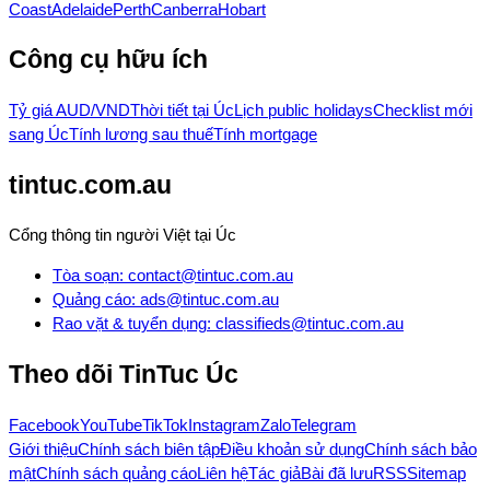
Coast
Adelaide
Perth
Canberra
Hobart
Công cụ hữu ích
Tỷ giá AUD/VND
Thời tiết tại Úc
Lịch public holidays
Checklist mới
sang Úc
Tính lương sau thuế
Tính mortgage
tintuc.com.au
Cổng thông tin người Việt tại Úc
Tòa soạn
:
contact@tintuc.com.au
Quảng cáo
:
ads@tintuc.com.au
Rao vặt & tuyển dụng
:
classifieds@tintuc.com.au
Theo dõi
TinTuc Úc
Facebook
YouTube
TikTok
Instagram
Zalo
Telegram
Giới thiệu
Chính sách biên tập
Điều khoản sử dụng
Chính sách bảo
mật
Chính sách quảng cáo
Liên hệ
Tác giả
Bài đã lưu
RSS
Sitemap