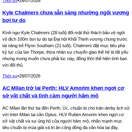
Thời sự
•
28/07/2026
Kyle Chalmers chưa sẵn sàng nhường ngôi vương
bơi tự do
Kình ngư Kyle Chalmers (28 tuổi) đối mặt thử thách bảo vệ ngôi
vô địch 100m bơi tự do tại Đại hội Khối Thịnh vượng chung trước
tài năng trẻ Flynn Southam (21 tuổi). Chalmers đặt mục tiêu phá
kỷ lục của Ian Thorpe, thừa nhận sự chuyển giao thế hệ là tất yếu
nhưng mong muốn chưa phải lúc này, đồng thời thể hiện tình bạn
với đối thủ.
Thời sự
•
28/07/2026
AC Milan trở lại Perth: HLV Amorim khen ngợi cơ
sở vật chất và tình cảm người hâm mộ
AC Milan lần thứ ba đến Perth, Úc, chuẩn bị cho trận derby lịch sử
với Inter Milan tại sân Optus. HLV Ruben Amorim khen ngợi cơ
sở vật chất và sự ủng hộ của người hâm mộ, nhấn mạnh mục
tiêu chuẩn bị mùa giải và tri ân cộng đồng đa văn hóa tại đây.