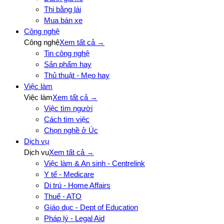
Thi bằng lái
Mua bán xe
Công nghệ
Công nghệ
Xem tất cả →
Tin công nghệ
Sản phẩm hay
Thủ thuật - Mẹo hay
Việc làm
Việc làm
Xem tất cả →
Việc tìm người
Cách tìm việc
Chọn nghề ở Úc
Dịch vụ
Dịch vụ
Xem tất cả →
Việc làm & An sinh - Centrelink
Y tế - Medicare
Di trú - Home Affairs
Thuế - ATO
Giáo dục - Dept of Education
Pháp lý - Legal Aid