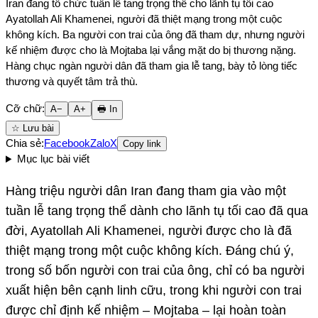
Iran đang tổ chức tuần lễ tang trọng thể cho lãnh tụ tối cao
Ayatollah Ali Khamenei, người đã thiệt mạng trong một cuộc
không kích. Ba người con trai của ông đã tham dự, nhưng người
kế nhiệm được cho là Mojtaba lại vắng mặt do bị thương nặng.
Hàng chục ngàn người dân đã tham gia lễ tang, bày tỏ lòng tiếc
thương và quyết tâm trả thù.
Cỡ chữ:
A−
A+
🖶 In
☆ Lưu bài
Chia sẻ:
Facebook
Zalo
X
Copy link
Mục lục bài viết
Hàng triệu người dân Iran đang tham gia vào một
tuần lễ tang trọng thể dành cho lãnh tụ tối cao đã qua
đời, Ayatollah Ali Khamenei, người được cho là đã
thiệt mạng trong một cuộc không kích. Đáng chú ý,
trong số bốn người con trai của ông, chỉ có ba người
xuất hiện bên cạnh linh cữu, trong khi người con trai
được chỉ định kế nhiệm – Mojtaba – lại hoàn toàn