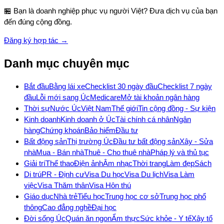
🏪 Bạn là doanh nghiệp phục vụ người Việt? Đưa dịch vụ của bạn
đến đúng cộng đồng.
Đăng ký hợp tác →
Danh mục chuyên mục
Bắt đầu
Bằng lái xe
Checklist 30 ngày đầu
Checklist 7 ngày
đầu
Lỗi mới sang Úc
Medicare
Mở tài khoản ngân hàng
Thời sự
Nước Úc
Việt Nam
Thế giới
Tin cộng đồng - Sự kiện
Kinh doanh
Kinh doanh ở Úc
Tài chính cá nhân
Ngân
hàng
Chứng khoán
Bảo hiểm
Đầu tư
Bất động sản
Thị trường Úc
Đầu tư bất động sản
Xây - Sửa
nhà
Mua - Bán nhà
Thuê - Cho thuê nhà
Pháp lý và thủ tục
Giải trí
Thể thao
Điện ảnh
Âm nhạc
Thời trang
Làm đẹp
Sách
Di trú
PR - Định cư
Visa Du học
Visa Du lịch
Visa Làm
việc
Visa Thăm thân
Visa Hôn thú
Giáo dục
Nhà trẻ
Tiểu học
Trung học cơ sở
Trung học phổ
thông
Cao đẳng nghề
Đại học
Đời sống Úc
Quán ăn ngon
Ẩm thực
Sức khỏe - Y tế
Xây tổ