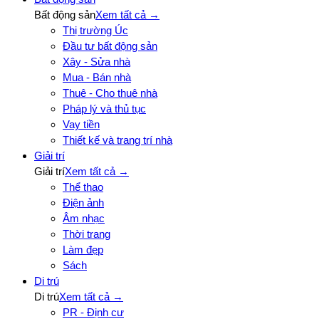
Bất động sản
Xem tất cả →
Thị trường Úc
Đầu tư bất động sản
Xây - Sửa nhà
Mua - Bán nhà
Thuê - Cho thuê nhà
Pháp lý và thủ tục
Vay tiền
Thiết kế và trang trí nhà
Giải trí
Giải trí
Xem tất cả →
Thể thao
Điện ảnh
Âm nhạc
Thời trang
Làm đẹp
Sách
Di trú
Di trú
Xem tất cả →
PR - Định cư