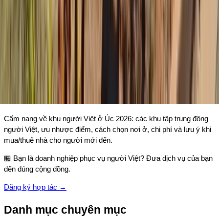
Thị trường Úc
•
14/06/2026
Khu người Việt ở Úc 2026: Cẩm nang chọn nơi ở
Cẩm nang về khu người Việt ở Úc 2026: các khu tập trung đông
người Việt, ưu nhược điểm, cách chọn nơi ở, chi phí và lưu ý khi
mua/thuê nhà cho người mới đến.
🏪 Bạn là doanh nghiệp phục vụ người Việt? Đưa dịch vụ của bạn
đến đúng cộng đồng.
Đăng ký hợp tác →
Danh mục chuyên mục