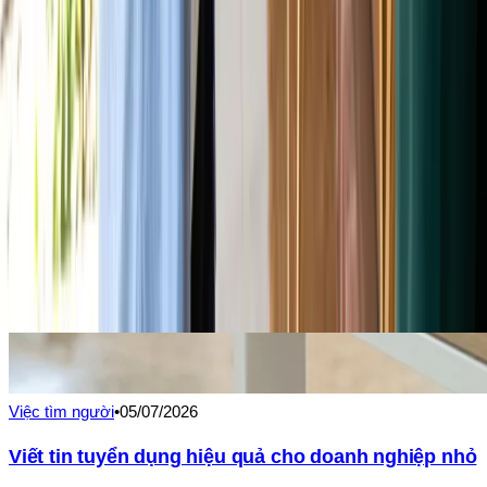
Việc tìm người
•
05/07/2026
Viết tin tuyển dụng hiệu quả cho doanh nghiệp nhỏ